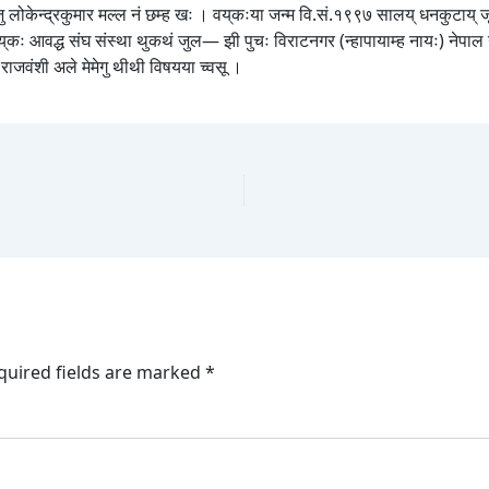
भाजु लोकेन्द्रकुमार मल्ल नं छम्ह खः । वय्‌कःया जन्म वि.सं.१९९७ सालय् धनकुटाय् ज
य्‌कः आवद्ध संघ संस्था थुकथं जुल— झी पुचः विराटनगर (न्हापायाम्ह नायः) नेपाल उद्योग
 राजवंशी अले मेमेगु थीथी विषयया च्वसू ।
quired fields are marked
*