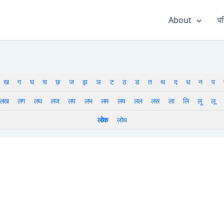
About
पर
ख
ग
घ
च
छ
ज
झ
ञ
ट
ठ
ड
त
थ
द
ध
न
प
लख
लग
लघ
लज
लप
लभ
लम
लय
लल
लस
ला
लि
लु
लू
लोक
लोच