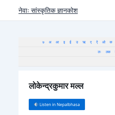
Skip
नेवाः सांस्कृतिक ज्ञानकोश
to
content
७
अ
आ
इ
ई
उ
ऋ
ए
ऐ
ओ
क
लः
लक
लोकेन्द्रकुमार मल्ल
Listen in Nepalbhasa