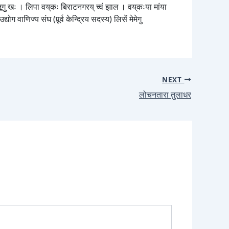
ूगु खः । लिपा वय्‌कः बिराटनगरय् च्वं झाल । वय्‌कःया मांया
 वाणिज्य संघ (पूर्र्व केन्द्रिय सदस्य) लिसें मेमेगु
NEXT
लोचनतारा तुलाधर