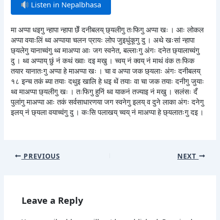
Listen in Nepalbhasa
मा अप्पा धइगु न्हापा न्हापा छेँ दनीबलय् छ्यलीगु तःफिगु अप्पा खः । आः लोकल
अप्पा वयाःलिं थ्व अप्पाया चलन प्रायः लोप जुइधुंकूगु दु । अथे खःसां न्हापा
छ्यलेगु यानाच्वंगु थ्व माअप्पा आः जग स्वनेत, बल्लाःगु अंगः दनेत छ्यालाच्वंगु
दु । थ्व अप्पाय् छुं नं कथं ख्वाः दइ मखु । च्वय् नं क्वय् नं माथं वंक तःफिक
तयार यानातःगु अप्पा हे माअप्पा खः । चा व अप्पा जक छ्यलाः अंगः दनीबलय्
१८ इन्च तकं ब्या तयाः दथुइ खालि हे धइ थें तयाः वा चा जक तयाः दनीगु जुयाः
थ्व माअप्पा छ्यलीगु खः । तःफिगु हुनिं थ्व याकनं तज्याइ नं मखु । सलंसः दँ
पुलांगु माअप्पा आः तकं सर्वसाधारणया जग स्वनेगु इलय् व दुने लाका अंगः दनेगु
इलय् नं छ्यला वयाच्वंगु दु । कःसि पलाखय् च्वय् नं माअप्पा हे छ्यलातःगु दइ ।
PREVIOUS
NEXT
Leave a Reply