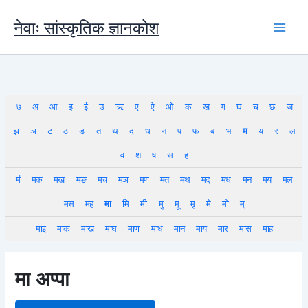
Skip
to
नेवाः सांस्कृतिक ज्ञानकोश
content
७
अ
आ
इ
ई
उ
ऋ
ए
ऐ
ओ
क
ख
ग
घ
च
छ
ज
झ
ञ
ट
ठ
ड
त
थ
द
ध
न
प
फ
ब
भ
म
य
र
ल
व
श
ष
स
ह
मं
मक
मख
मङ
मच
मञ
मण
मत
मथ
मद
मध
मन
मय
मल
मस
मह
मा
मि
मी
मु
मू
मृ
मे
मो
म्
माइ
माक
माख
माघ
माण
माध
मान
माय
मार
मास
माह
मा अप्पा