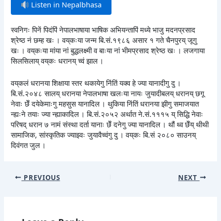
Listen in Nepalbhasa
स्वनिगः पिनें पिदंपिं नेपालभाषाया भाषिक अभियन्तापिं मध्ये भाजु मदनप्रसाद
श्रेष्ठ नं छम्ह खः । वय्‌कःया जन्म बि.सं.१९८६ असार १ गते चैनपुरय् जूगु
खः । वय्‌कःया मांया नां बुद्धलक्ष्मी व बाःया नां भीमप्रसाद श्रेष्ठ खः । लजगाया
सिलसिलाय् वय्‌कः धरानय् च्वं झाल ।
वय्‌कलं धरानया शिक्षाया स्तर थकायेगु निंतिं यक्व हे ज्या यानादीगु दु ।
बि.सं.२०४८ सालय् धरानया नेपालभाषा खलःया नायः जुयादीबलय् धरानय् छगू
नेवाः छेँ दयेकेमाःगु महसुस यानादिल । थुकिया निंतिं धरानया झीगु समाजयात
न्ह्यःने तयाः ज्या न्ह्याकादिल । बि.सं.२०५२ अर्थात ने.सं.१११५ य् सिद्धि नेवाः
परिषद् धरान ७ नामं संस्था दर्ता यानाः छेँ दनेगु ज्या यानादिल । थौं थ्व छेँय् थीथी
सामाजिक, सांस्कृतिक ज्याझ्वः जुयावैच्वंगु दु । वय्‌कः बि.सं २०८० साउनय्
दिवंगत जुल ।
PREVIOUS
NEXT