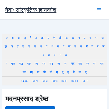
Skip
to
नेवाः सांस्कृतिक ज्ञानकोश
content
७
अ
आ
इ
ई
उ
ऋ
ए
ऐ
ओ
क
ख
ग
घ
च
छ
ज
झ
ञ
ट
ठ
ड
त
थ
द
ध
न
प
फ
ब
भ
म
य
र
ल
व
श
ष
स
ह
मं
मक
मख
मङ
मच
मञ
मण
मत
मथ
मद
मध
मन
मय
मल
मस
मह
मा
मि
मी
मु
मू
मृ
मे
मो
म्
मदनक
मदनग
मदनद
मदनप
मदनम
मदनल
मदनस
मदनप्रसाद श्रेष्ठ