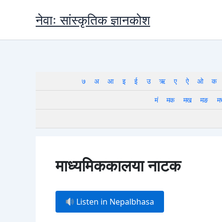
Skip
नेवाः सांस्कृतिक ज्ञानकोश
to
content
७
अ
आ
इ
ई
उ
ऋ
ए
ऐ
ओ
क
मं
मक
मख
मङ
म
माध्यमिककालया नाटक
Listen in Nepalbhasa