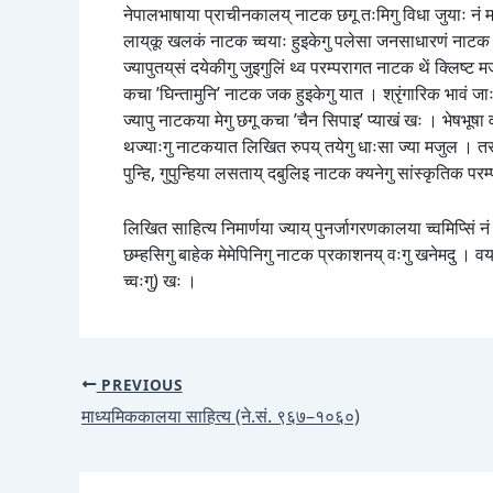
नेपालभाषाया प्राचीनकालय् नाटक छगू तःमिगु विधा जुयाः नं 
लाय्‌कू खलकं नाटक च्वयाः हुइकेगु पलेसा जनसाधारणं नाटक 
ज्यापुतय्‌सं दयेकीगु जुइगुलिं थ्व परम्परागत नाटक थें क्लिष्ट
कचा ’घिन्तामुनि’ नाटक जक हुइकेगु यात । श्रृंगारिक भावं जाः
ज्यापु नाटकया मेगु छगू कचा ’चैन सिपाइ’ प्याखं खः । भेषभू
थज्याःगु नाटकयात लिखित रुपय् तयेगु धाःसा ज्या मजुल । तर
पुन्हि, गुपुन्हिया लसताय् दबुलिइ नाटक क्यनेगु सांस्कृतिक परम
लिखित साहित्य निमार्णया ज्याय् पुनर्जागरणकालया च्वमिप्सिं नं
छम्हसिगु बाहेक मेमेपिनिगु नाटक प्रकाशनय् वःगु खनेमदु । वय
च्वःगु) खः ।
PREVIOUS
माध्यमिककालया साहित्य (ने.सं. ९६७–१०६०)