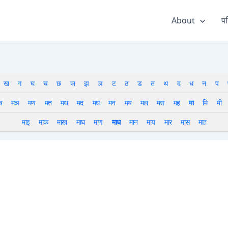
About
पर
ख
ग
घ
च
छ
ज
झ
ञ
ट
ठ
ड
त
थ
द
ध
न
प
च
मञ
मण
मत
मथ
मद
मध
मन
मय
मल
मस
मह
मा
मि
मी
माइ
माक
माख
माघ
माण
माध
मान
माय
मार
मास
माह