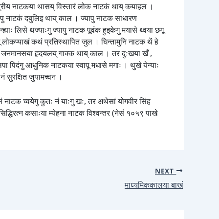
स्त्रीय नाटकया थासय् विस्तारं लोक नाटकं थाय् कयाहल ।
ापु नाटकं दबुलिइ थाय् काल । ज्यापु नाटक साधारण
ह्याः लिसे थज्याःगु ज्यापु नाटक पूवंक हुइकेगु मयासे थ्वया छगू
ू लोकप्याखं कथं प्रतिस्थापित जुल । घिन्तामुनि नाटक थें हे
लीन जनमानसया हृदयलय् गाक्क थाय् काल । तर दुःखया खँ ,
 पिदंगु आधुनिक नाटकया स्वापू मधासे मगाः । थुखे येन्याः
नं सुरक्षित जुयामच्वन ।
िसं नाटक च्वयेगु कुतः नं याःगु खः, तर अथेसां योगवीर सिंह
िद्धिरत्न कसाःया म्येहना नाटक विश्वन्तर (नेसं १०५९ पाखे
NEXT
माध्यमिककालया बाखं