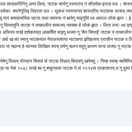
मल्ल शासकपिनिगु अन्त लिपा, नाटक च्वयेगु परम्पराय् नं सीदयेक ह्रास वल । शा
दयेकाः क्यनेगुलिइ तिव्रता वल । थुकथं परम्परागत शास्त्रीय नाटकया थासय् ज्य
 मजू नापं समसामयिक घटना तथा समस्या नं ब्वयेगु याइगुलिं थ्व आपाल लोकं ह्वात । ई न्
गु घिन्तामुनि नाटक नं तत्कालीन समाजय् न्याक्क हे लोकं ह्वात । लिपा वनाः थ्व छग
षा व अभिनय पाखे दर्शकतय्‌त आकर्षित याइगु थज्याःगु ’चैन सिपाई’ नाटक नं तत्का
 अथे खःसां ज्यापु नाटकयात नेपालभाषाया नाटकया इतिहासय् प्राचीन नाटक व लिपा
्परा नां न्ह्याना हे च्वनसा लिखित रुपय् तयेगु चलन मदुगु कारण याना थज्याःगु नाटक 
 मेमेगु विधाय् योगदान बियावं थें नाटक विधाय् बियावंगु खनेमदु । निम्ह स्वम्ह च्वमिप
्‌कःया नेसं १०४८ पाखे च्वःगु शकुन्तला नाटक ने.सं १११४स प्रकाशनय् वःगु दुसा स