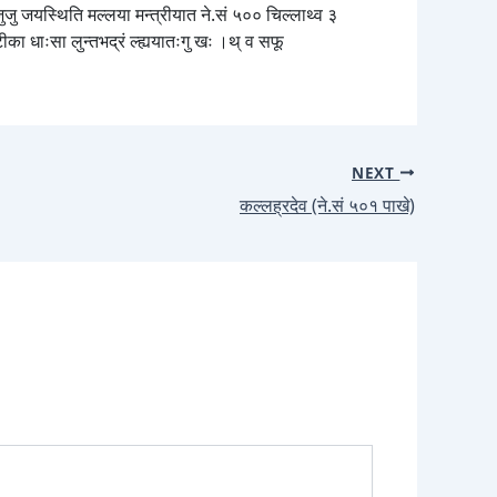
ुजु जयस्थिति मल्लया मन्त्रीयात ने.सं ५०० चिल्लाथ्व ३
टीका धाःसा लुन्तभद्रं ल्ह्ययातःगु खः ।थ् व सफू
NEXT
कल्लह्रदेव (ने.सं ५०१ पाखे)