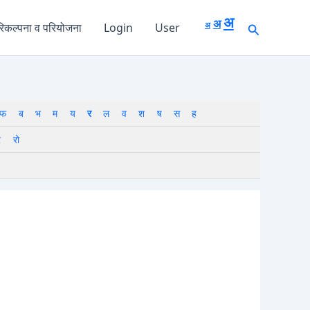
Decrease
Reset
Increase
font
अ
अ
font
Search
अ
िकल्पना व परियोजना
Login
User
size.
font
size.
size.
फ
ब
भ
म
य
र
ल
व
श
ष
स
ह
े
रो