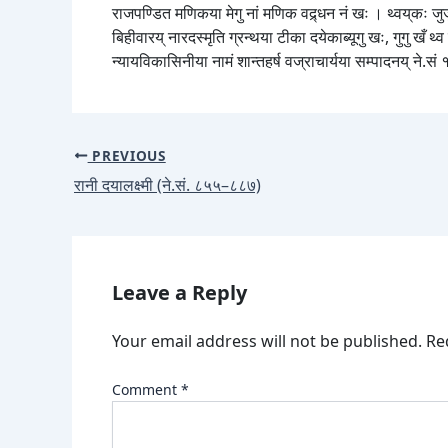
राजपण्डित मणिकया मेगु नां मणिक वद्र्धन नं खः । थ्वय्‌कः ज
बिहीवारय् नारदस्मृति ग्रन्थया टीका दयेकाब्यूगु खः, गुगु खँ थ
न्यायविकासिनीया नामं शान्तहर्ष वज्राचार्यया सम्पादनय् ने.स
PREVIOUS
रानी दयालक्ष्मी (ने.सं. ८५५–८८७)
Leave a Reply
Your email address will not be published.
Re
Comment
*