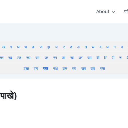
About
पर
ख
ग
घ
च
छ
ज
झ
ञ
ट
ठ
ड
त
थ
द
ध
न
प
रक
रघ
रज
रञ
रण
रत
रन
रम
रव
रश
रस
रा
रि
री
रु
र
राक
राग
राज
राध
रान
राप
राम
राष
रास
पाखे)