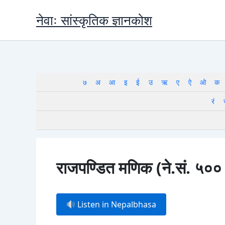
Skip
नेवाः सांस्कृतिक ज्ञानकोश
to
content
७
अ
आ
इ
ई
उ
ऋ
ए
ऐ
ओ
क
रं
राजपण्डित मणिक (ने.सं. ५०० 
Listen in Nepalbhasa