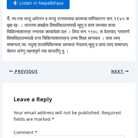
Listen in Nepalbhasa
येँ, त्यःरया भाजु धर्मरत्न व मय्जु रत्नमायाया काय्मचा माणिकरत्न सन् १९४५ स
बूम्ह खः । भारतया बम्बईया विश्वविद्यालयपाखें म्हुतु व वाया ल्वय्यात कयाः
चिकित्साशास्त्र स्नातक क्वचायेका वल । लिपा सन् १९७८ स वेलायत, ग्लासगो
विश्वविद्यालयपाखें दन्त चिकित्साशास्त्रय् उच्च शिक्षा ब्वनावल । वाया ल्वय्
सम्बन्धय् ज्वः मदुम्ह शल्यचिकित्सक थ्वय्कलं नेपालय् म्हुतु व वाया ल्वय् सम्बन्धय्
चेतना थनेगु महत्वपूर्ण ज्या यानादीगु दु ।
PREVIOUS
NEXT
Leave a Reply
Your email address will not be published.
Required
fields are marked
*
Comment
*