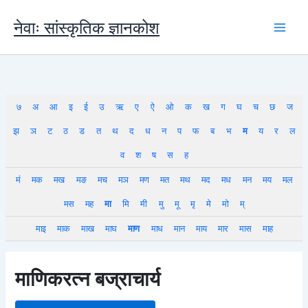
Skip
to
नेवाः सांस्कृतिक ज्ञानकोश
content
७
अ
आ
इ
ई
उ
ऋ
ए
ऐ
ओ
क
ख
ग
घ
च
छ
ज
झ
ञ
ट
ठ
ड
त
थ
द
ध
न
प
फ
ब
भ
म
य
र
ल
व
श
ष
स
ह
मं
मक
मख
मङ
मच
मञ
मण
मत
मथ
मद
मध
मन
मय
मल
मस
मह
मा
मि
मी
मु
मू
मृ
मे
मो
म्
माइ
माक
माख
माघ
माण
माध
मान
माय
मार
मास
माह
माणिकरत्न बज्राचार्य