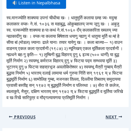
Listen in Nepalbhasa
स्व.मानज्योति शाक्यया उपनां चीधीचा खः । धातुमुर्ति कलाया छम्ह ज्वः मदुम्ह
कलाकार वय्कः ने.सं. १०३६ स महाबुद्ध, ओकुबहालय् जन्म जूगु खः । अबुजु
स्व. पञ्चज्योति शाक्यया हःपाःकथं ने.सं.१०६० दँय् कलाकारिता ख्यलय् ज्या
न्ह्याकादीगु खः । वय्कःया कलाया बिषेशता धयागु न्ह्यागु नं धातुया मुर्ति थःम्हं हे
सीया बां (मोडल) ज्यानाः ढाले यानाः तयार यायेगु खः । कला ब्वज्या— १) वाउन
वाडनय् एकल कला प्रदर्शनी (१९८७) २) म्यूनिखय् एकल मूर्तिकला प्रदर्शनी ।
न्ह्यथने बहःगु कृति— १) लुम्बिनी बुद्ध विहारय् दुगु ६ इञ्च (५०० धार्नी) या बुद्ध
मूर्ति निर्माण २) स्वयम्भू कर्मराज विहारय् दुगु ४ फिटया पद्म सम्भवया मूर्ति ३)
भुटानय् दुगु ७ फिटया सहस्रभूज अवलोकितेश्वर ४) स्वयम्भू मैत्री गुम्बाय् मैत्री
बुद्धया निर्माण ५) भारतय् दलाई लामाया धर्म गुरुया निंतिं सन् १९६९ य् ४ फिटया
बुद्धमूर्ति निर्माण ६) साम्तेलिह गुम्बा, मजनका तिल्ला, दिल्लीया तिब्वतय् समुदायया
प्रवासी बस्तीइ सन् १९७२ य् बुद्धमूर्ति निर्माण व पलिस्था । ७) सेंरा जे कलेज,
ब्यलाकुपे, मैसुर, दक्षिण भारतय् सन् १९७२ य् ४ फिटया बुद्धमूर्ति व मूर्तिया जरिखे
व खःरिखें सारिपुत्र व मौद्गल्यायणया प्रतिमूर्ति निर्माण ।
PREVIOUS
NEXT