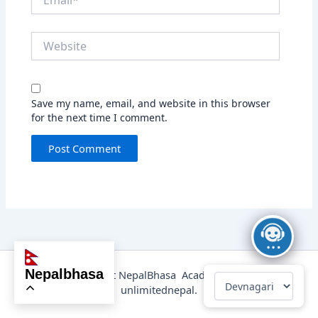
Website
Save my name, email, and website in this browser
for the next time I comment.
nepalbhasa
@2025 Copyright NepalBhasa Academy Powered by
unlimitednepal.