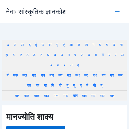
Skip
to
नेवाः सांस्कृतिक ज्ञानकोश
content
७
अ
आ
इ
ई
उ
ऋ
ए
ऐ
ओ
क
ख
ग
घ
च
छ
ज
झ
ञ
ट
ठ
ड
त
थ
द
ध
न
प
फ
ब
भ
म
य
र
ल
व
श
ष
स
ह
मं
मक
मख
मङ
मच
मञ
मण
मत
मथ
मद
मध
मन
मय
मल
मस
मह
मा
मि
मी
मु
मू
मृ
मे
मो
म्
माइ
माक
माख
माघ
माण
माध
मान
माय
मार
मास
माह
मानज्योति शाक्य