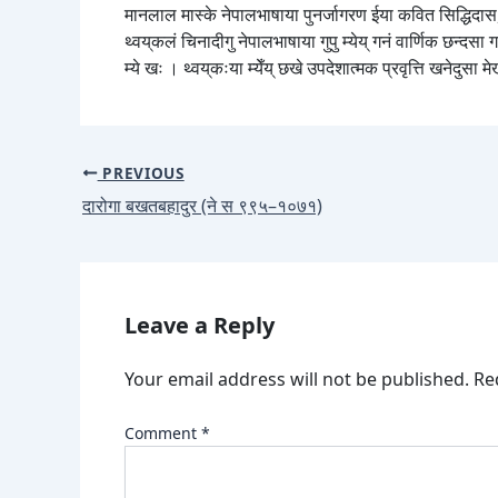
मानलाल मास्के नेपालभाषाया पुनर्जागरण ईया कवित सिद्धिदास, य
थ्वय्‌कलं चिनादीगु नेपालभाषाया गुपु म्येय् गनं वार्णिक छन्
म्ये खः । थ्वय्‌कःया म्येँय् छखे उपदेशात्मक प्रवृत्ति खनेदुसा 
PREVIOUS
दारोगा बखतबहादुर (ने स ९९५–१०७१)
Leave a Reply
Your email address will not be published.
Re
Comment
*