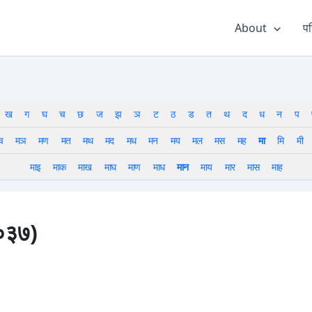
About
पर
ख
ग
घ
च
छ
ज
झ
ञ
ट
ठ
ड
त
थ
द
ध
न
प
च
मञ
मण
मत
मथ
मद
मध
मन
मय
मल
मस
मह
मा
मि
मी
माइ
माक
माख
माघ
माण
माध
मान
माय
मार
मास
माह
१०३७)