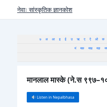
Skip
नेवाः सांस्कृतिक ज्ञानकोश
to
content
७
अ
आ
इ
ई
उ
ऋ
ए
ऐ
ओ
क
मं
मक
मख
मङ
म
मानलाल मास्के (ने.स ९९७–
Listen in Nepalbhasa