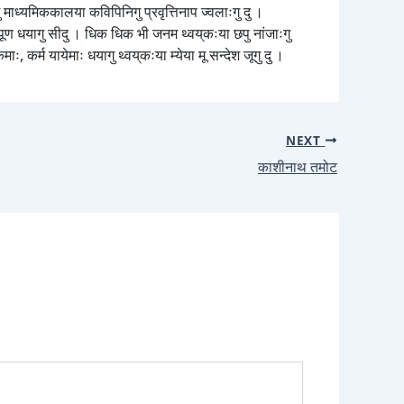
 माध्यमिककालया कविपिनिगु प्रवृत्तिनाप ज्वलाःगु दु ।
निपूण धयागु सीदु । धिक धिक भी जनम थ्वय्‌कःया छपु नांजाःगु
ः, कर्म यायेमाः धयागु थ्वय्‌कःया म्येया मू सन्देश जूगु दु ।
NEXT
काशीनाथ तमोट