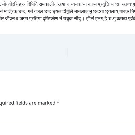
ोगवीरसिंह आदिपिनि समकालीन खयां नं थ्वय्‌कःया काव्य प्रवृत्ति धाःसा न्ह्यच्वःगु
दसा गनं मात्रिक छन्द, गनं गजल छन्द छ्यलादीगुलिं मानलालजु छन्दया छ्यलाय् गाक्क 
मेखेर जीवन व जगत प्रतिया दृष्टिकोण नं यचुक सीदु । झीसं इलय् हे थःगु कर्तव्य पूवंकेमा
quired fields are marked
*