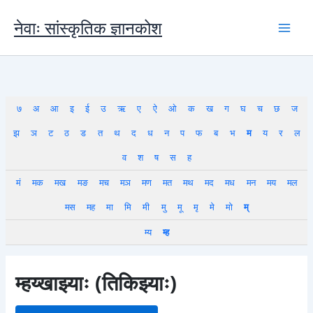
Skip
to
नेवाः सांस्कृतिक ज्ञानकोश
content
७
अ
आ
इ
ई
उ
ऋ
ए
ऐ
ओ
क
ख
ग
घ
च
छ
ज
झ
ञ
ट
ठ
ड
त
थ
द
ध
न
प
फ
ब
भ
म
य
र
ल
व
श
ष
स
ह
मं
मक
मख
मङ
मच
मञ
मण
मत
मथ
मद
मध
मन
मय
मल
मस
मह
मा
मि
मी
मु
मू
मृ
मे
मो
म्
म्य
म्ह
म्हय्खाझ्याः (तिकिझ्याः)