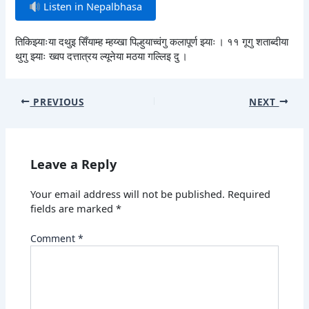
Listen in Nepalbhasa
तिकिझ्याःया दथुइ सिँयाम्ह म्हय्खा पिल्हुयाच्वंगु कलापूर्ण झ्याः । ११ गूगु शताब्दीया
थुगु झ्याः ख्वप दत्तात्रय ल्यूनेया मठया गल्लिइ दु ।
PREVIOUS
NEXT
Leave a Reply
Your email address will not be published.
Required
fields are marked
*
Comment
*