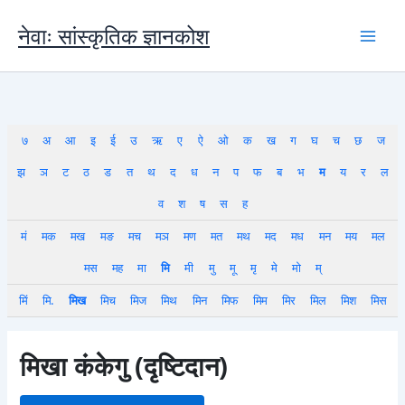
Skip
to
नेवाः सांस्कृतिक ज्ञानकोश
content
७
अ
आ
इ
ई
उ
ऋ
ए
ऐ
ओ
क
ख
ग
घ
च
छ
ज
झ
ञ
ट
ठ
ड
त
थ
द
ध
न
प
फ
ब
भ
म
य
र
ल
व
श
ष
स
ह
मं
मक
मख
मङ
मच
मञ
मण
मत
मथ
मद
मध
मन
मय
मल
मस
मह
मा
मि
मी
मु
मू
मृ
मे
मो
म्
मिं
मि.
मिख
मिच
मिज
मिथ
मिन
मिफ
मिम
मिर
मिल
मिश
मिस
मिखा कंकेगु (दृष्टिदान)