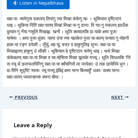
Listen in Nepalbhasa
ख्वाःपाः च्वयेगुया दकलय् लिपांगु ज्या मिखा कंकेगु खः । थुकियात दृष्टिदान
धाइ । थुकिया निंतिं ख्वाःपातय् मिखां मिखा पाःगु दानाः मि ग्वाःगु मकलय् ह्याउँक
छुयातःगु नँया गसुलिं मिखाह्वः खनी । थुलि क्वचालकि द्यःयाके क्षमा पुजा
यायेमाः । क्षमा पुजा धुंकाः न्हापा उंया ज्या न्ह्याकेत पुजा याःबलय् फयातःगु मोहनी
हाकःया रङ्ग दयेकी । लुँचुं, वहःचुं, बज्र व हाकुगुलिइ थुनाः ख्वाःपाःया
मिखाह्वतय् हाकुगु उं थीकी । थुकियात हे दृष्टिदान यायेगु धाइ । थथे मिखा
कंकेबलय् ख्वाःपाःया मिखा व च्वःम्हेसिया मिखा चूलाके मज्यू । थुलि सिधलकि ‘जिं
सःस्यू थें छलप्वलपिनिगु ख्वाःपाःया क्वँचंनिसें ला जायेकाः उं तक छायेपिये धुन ।
छःपिनि सुदृष्टिं स्वयाः ज्यू मज्यू द्वंबिद्वं क्षमा याना बिज्याहुँ’ धकाः वाक्य यानाः
ख्वाःपातय् ज्वलान्हाय्कं क्यना बीमाः ।
PREVIOUS
NEXT
Leave a Reply