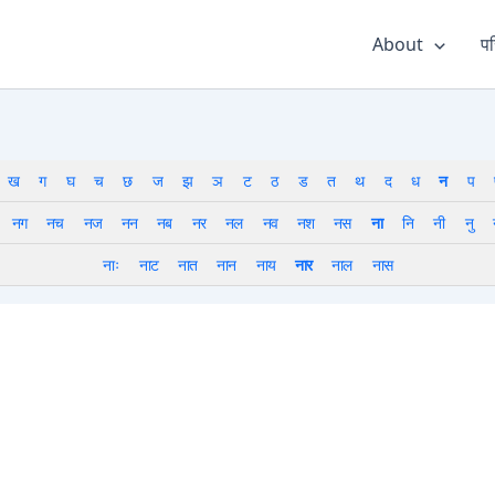
About
पर
ख
ग
घ
च
छ
ज
झ
ञ
ट
ठ
ड
त
थ
द
ध
न
प
नग
नच
नज
नन
नब
नर
नल
नव
नश
नस
ना
नि
नी
नु
नाः
नाट
नात
नान
नाय
नार
नाल
नास