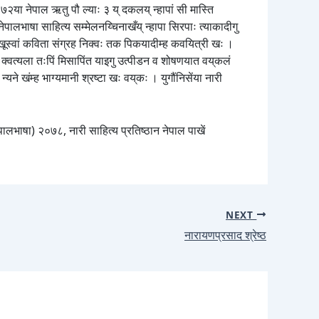
१०७२या नेपाल ऋतु पौ ल्याः ३ य् दकलय् न्हापां सी मास्ति
पालभाषा साहित्य सम्मेलनय्चिनाखँय् न्हापा सिरपाः त्याकादीगु
 मुखूस्वां कविता संग्रह निक्वः तक पिकयादीम्ह कवयित्री खः ।
्वत्यला तःपिं मिसापिंत याइगु उत्पीडन व शोषणयात वय्‌कलं
यने खंम्ह भाग्यमानी श्रष्टा खः वय्‌कः । युगौंनिसेंया नारी
नेपालभाषा) २०७८, नारी साहित्य प्रतिष्ठान नेपाल पाखें
NEXT
नारायणप्रसाद श्रेष्ठ