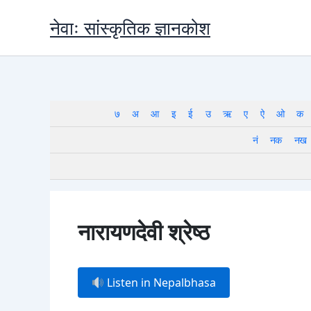
Skip
नेवाः सांस्कृतिक ज्ञानकोश
to
content
७
अ
आ
इ
ई
उ
ऋ
ए
ऐ
ओ
क
नं
नक
नख
नारायणदेवी श्रेष्ठ
Listen in Nepalbhasa