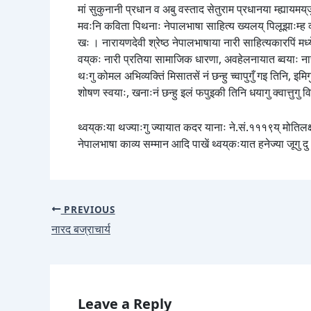
मां सुकुनानी प्रधान व अबु वस्ताद सेतुराम प्रधानया म्ह्यायमय्
मवःनि कविता पिथनाः नेपालभाषा साहित्य ख्यलय् पिलूझाःम्ह व्य
खः । नारायणदेवी श्रेष्ठ नेपालभाषाया नारी साहित्यकारपिं मध्य
वय्‌कः नारी प्रतिया सामाजिक धारणा, अवहेलनायात ब्वयाः ना
थःगु कोमल अभिव्यक्तिं मिसातसें नं छन्हु च्वापुगुँ गइ तिनि, इम
शोषण स्वयाः, खनाःनं छन्हु इलं फपुइकी तिनि धयागु क्वात्तुगु 
थ्वय्‌कःया थज्याःगु ज्यायात कदर यानाः ने.सं.१११९य् मोतिलक्ष्
नेपालभाषा काव्य सम्मान आदि पाखें थ्वय्‌कःयात हनेज्या जूगु द
PREVIOUS
नारद बज्राचार्य
Leave a Reply