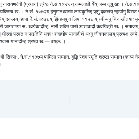
‌जु नारायणदेवी (प्रधान) श्रेष्ठ ने.सं.१०५५ य् कमलाछी येँय् जन्म जूगु खः । ने.सं.
क्तित्व खः । ने.सं. १०७२य् हनुमानध्वाखा लायकुलिइ जूगु दकलय् न्हापांगु विराट ने
ेय् दकलय् न्हापां ने.सं.१०७८य् झिंन्हय्‌पु व लिपा ११२६ य् स्वीप्यपु चिनाखँ तयाः
री जागरणया सः थ्वयेकादीम्ह, नारी शक्ति पाखे आशावादी कवयित्री खः । समाजय् क
िगु धीरतां परवत नं फइतिनि धकाः शंखघोष यानादीथें थःगु जीवनकालय् प्रत्यक्ष स्वये, न्
विश्वास यानादीम्ह श्रष्टा खः— वय्‌कः ।
मी सिरपाः, ने.सं.११३७य् पामिला सम्मान, बुद्धि रेशम स्मृति श्रष्टा सम्मान (काव्य 
ु।