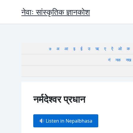
Skip
नेवाः सांस्कृतिक ज्ञानकोश
to
content
७
अ
आ
इ
ई
उ
ऋ
ए
ऐ
ओ
क
नं
नक
नख
नर्मदेश्वर प्रधान
Listen in Nepalbhasa