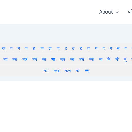
About
पर
ख
ग
घ
च
छ
ज
झ
ञ
ट
ठ
ड
त
थ
द
ध
न
प
नग
नच
नज
नन
नब
नर
नल
नव
नश
नस
ना
नि
नी
नु
नरः
नरब
नरस
नरे
नर्