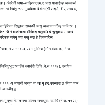
ु खः। अंग्रेजी भाषा–साहित्यय् एम.ए. पास यानादीम्ह थ्वय्‌कलं
भाषां पिदंगु न्हापांगु कविता वियोग (झी लय्‌पौ, दँ २, ल्याः ७,
ाहित्यिक सिद्धान्त सम्बन्धी च्वसु च्वयाच्वनादीम्ह च्वमि खः ।
 जिं नं बाखं च्वया शीर्षकय् तःपुमछि हे न्हून्हूकथंया बाखं
 मदिक्क च्वयेगु जक मखु सफू हे पिथनादिल ।
ना, ने.स ११०५), स्वंगःगु मिखा (सौन्दर्यशास्त्र, ने.स.
मिगु भुतू ख्वाउँसे ख्वाउँसे तिनि (ने.स.११२८), प्रत्येक
े.सं १११०य् जापानी भाय्‌या नां जाःगु छगू उपन्यास लःहँय्‌या नामं
ं यानादीगु दु ।
ाःगु दुसा नेपालभाषा परिषदं भाषाथुवाः उपाधिं (ने.सं. ११२८)