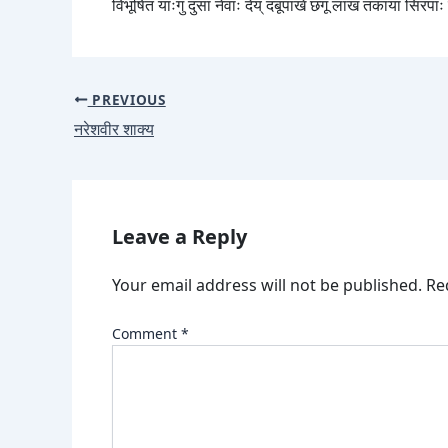
विभूषित याःगु दुसा नेवाः देय् दबूपाखें छगू लाख तकाया सिरपाः न
PREVIOUS
नरेशवीर शाक्य
Leave a Reply
Your email address will not be published.
Re
Comment
*