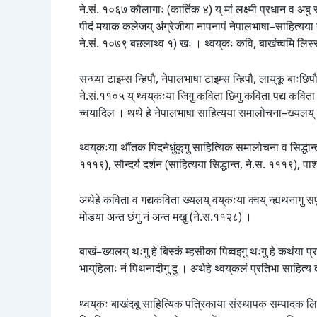
ने.सं. १०६७ कौलागाः (कार्तिक ४) य् मां लक्ष्मी प्रधान व अबु र
पीदं मयाक कलेजय् अंग्रेजीया नापनापं नेपालभाषा–साहित्यया नं अध
ने.सं. १०७९ बछलाथ्व १) खः । थ्वय्‌कः कवि, बाखंच्वमि लिस्से
सन्ध्या टाइम्स न्हिपौ, नेपालभाषा टाइम्स न्हिपौ, लाय्‌कू बाःछि
ने.सं.११०५ य् थ्वय्‌कःया जिगु कविता छिगु कविता पद्य कविता सफु
च्वयादिल । थथे हे नेपालभाषा साहित्यया समालोचना–ख्यलय् सी
थ्वय्‌कःया थौंतक पिदनेधुंकूगु साहित्यिक समालोचना व सिद्धा
१११९), सौन्दर्य दर्शन (साहित्यया सिद्धान्त, ने.स. १११९), प
अथेहे कविता व गद्यकविता ख्यलय् वय्‌कःया क्वय् न्ह्यथनागु सफ
मोडया अन्त छंगु नं अन्त मखु (ने.स.११२८) ।
बाखं–ख्यलय् थःगु हे बिस्कं म्हसीका पिब्वइगु थःगु हे कथंया प्रय
भाय्‌हिलाः नं पिथनादीगु दु । अथेहे थ्वय्‌कलं प्रतिभा साहित
थ्वय्‌कः बाखंदबू साहित्यिक पत्रिकाया संस्थापक सम्पादक लिस