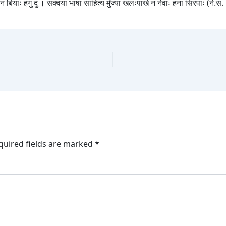
ं बियाः हंगु दु । सक्वया भाषा साहित्य मुँज्या खलःपाखें नं नेवाः हना सिरपाः (ने.सं
quired fields are marked
*