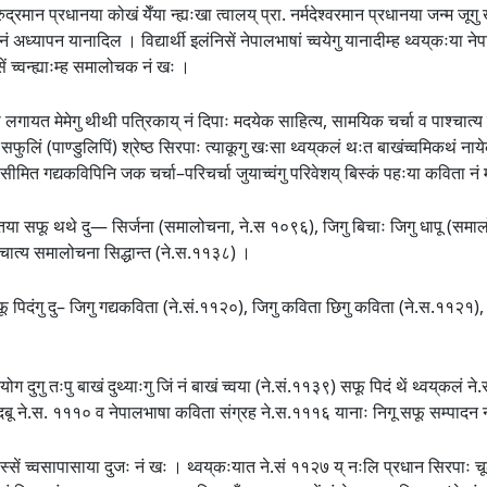
ुद्रमान प्रधानया कोखं येँया न्ह्यःखा त्वालय् प्रा. नर्मदेश्वरमान प्रधानया जन्म जूग
्यापन यानादिल । विद्यार्थी इलंनिसें नेपालभाषां च्वयेगु यानादीम्ह थ्वय्‌कःया नेपाल
ं च्वन्ह्याःम्ह समालोचक नं खः ।
पौ लगायत मेमेगु थीथी पत्रिकाय् नं दिपाः मदयेक साहित्य, सामयिक चर्चा व पाश्चात्य स
लिं (पाण्डुलिपिं) श्रेष्ठ सिरपाः त्याकूगु खःसा थ्वय्‌कलं थःत बाखंच्वमिकथं नायेकेत
मित गद्यकविपिनि जक चर्चा–परिचर्चा जुयाच्वंगु परिवेशय् बिस्कं पहःया कविता नं
न्तया सफू थथे दु— सिर्जना (समालोचना, ने.स १०९६), जिगु बिचाः जिगु धापू (समालोच
ाश्चात्य समालोचना सिद्धान्त (ने.स.११३८) ।
ू पिदंगु दु– जिगु गद्यकविता (ने.सं.११२०), जिगु कविता छिगु कविता (ने.स.११२१), जि
ोग दुगु तःपु बाखं दुथ्याःगु जिं नं बाखं च्वया (ने.सं.११३९) सफू पिदं थें थ्वय्‌कलं न
्य दबू ने.स. १११० व नेपालभाषा कविता संग्रह ने.स.१११६ यानाः निगू सफू सम्पादन न
्सें च्वसापासाया दुजः नं खः । थ्वय्‌कःयात ने.सं ११२७ य् नःलि प्रधान सिरपाः चूल