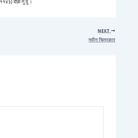
. ११४३) देछाःगु दु ।
NEXT
नवीन चित्रकार