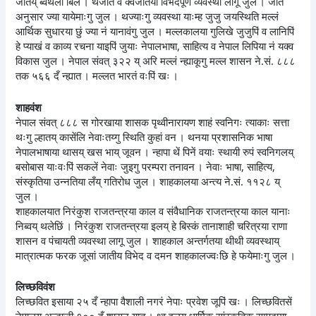
जातय् ब्वथला बिल । थजात व क्वजातया विभेदपूर्ण व्यवस्था लागू जुल । जात
अनुसार ज्या यायेमाःगु जुल । थज्याःगु व्यवस्था याःम्ह जुजु जयस्थिति मल्लं
आर्थिक सुधारया छुं ज्या नं यानावंगु जुल । मल्लकालया गुलिखे जुजुपिं व लानिपिं
हे प्याखं व काव्य रचना याइपिं जुयाः नेपालभाषा, साहित्य व नेपाल लिपिया नं यक्व
विकास जुल । नेपाल संवत् ३२२ य् अरि मल्लं न्ह्याकूगु मल्ल शासन ने.सं. ८८८
तक ५६६ दँ न्ह्यात । मल्लत भारतं वःपिं खः ।
शाहवंश
नेपाल संवत् ८८८ स गोरखाया शासक पृथ्वीनारायण शाहं स्वनिगः त्याकाः सत्ता
थःगु ल्हातय् कासेंलि नेवाःतय्गु स्थिति कुहां वन । थनया प्रशासनिक भाषा
नेपालभाषाया थासय् खस भाय् जूवन । न्हापा थें पिनें वयाः स्थायी रुपं स्वनिगलय्
बसोबास याःवःपिं सकलें नेवाः जुइगु परम्परा तनावन । नेवाः भाषा, साहित्य,
संस्कृतिया उन्नतिया लँय् गतिरोध जुल । शाहकालया अन्त्य ने.सं. ११२८ य्
जुल ।
शाहकालयात निरंकुश राजतन्त्रया काल व संवैधानिक राजतन्त्रया काल यानाः
निब्वय् थलेछिं । निरंकुश राजतन्त्रया इलय् हे बिस्कं तानाशाही चरित्रया राणा
शासन व पंचायती व्यवस्था लागू जुल । शाहकाल अन्तर्गतया थीथी व्यवस्थाय्
मात्रात्मक फरक जूसां जातीय विभेद व दमन शाहकालज्वःछि हे फयेमाःगु जुल ।
लिच्छविवंश
लिच्छवित इसाया २५ दँ न्हापा वैशाली नगरं नेपाः प्रवेश जूपिं खः । लिच्छवितसें