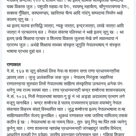
नेपालय् अन्दाजी ९०० दँ शासन यात । थ्व इलय् धार्मिक सांस्कृतिक सम्पदाया
यक्व विकास जुल । पशुपति महाद्यःया देगः, स्वयम्भू महाचैत्य, चाँगुनारायणया देगः,
सक्वया गुँविहार, काष्ठमण्डप, खास्तिया चैत्य आदि नांदंगु सम्पदाया निर्माण थ्वहे
कालय् जूगु खः ।
थ्व इलय् यलया हरसिद्धि जात्रा, न्यकू जात्रा, इन्द्रजात्रा, लाखे जात्रा आदि
जात्रा नं प्रचलनय् वल । नेपाल संवत्या पलिस्था नं थ्वहे इलय् जूगु खः । थ्व
इलय् छखे शिक्षाया प्रचार व शिल्पया विकास जुलसा मेखे वर्ण व्यवस्थाया नं
प्रारम्भ जुल । अथेहे शिक्षाया माध्यम संस्कृत जूगुलिं नेपालभाषाय् नं संस्कृत
भाषाया प्रभाव दुहां वल ।
राणाकाल
ने.सं. ९६७ स जूगु कोतपर्व लिपा नेपाःया शासन सत्ता राणा प्रधानमन्त्रीया
ल्हातय् लात । जुजु अलंकारिक जक जुल । नेपालय् निरंकुश जहानिया
राणातन्त्रया सुरुवात लिसें नेपालभाषा साहित्य संस्कृतिया उत्थानय् अनेक पंगः
थनेगु ज्या राज्य स्वयमं यात । राणा प्रधानमन्त्री चन्द्र शम्शेरया शासनकालय्
ने.सं. १०२६ निसें नेपालभाषां च्वयातःगु छुं नं भ्वं अड्डा अदालतय् प्रमाण लगे
मजूगु यानाबिल । चन्द्र शम्शेरया हे पालय् राज्यस्तरय् छ्यला वयाच्वंगु नेपाल
संवत्यात विक्रम संवत्ं विस्थापित यात । जुद्ध शम्शेरया इलय् नेपालभाषाया तःम्ह
साहित्यकारपिंत जेलय् कुनाबिल । थुकथं राणाकाल भाषा जातिया मामिलाय् तसकं
कठीन ई खः । नेपालभाषां द्यःया नामय् सिलः, तुतः छपु निपु च्वःपिंत तकं ज्वनेगु
कुनेगु यात । राणा शासनया न्हापांम्ह प्रधानमन्त्री जंगबहादुरं जातीय विभेदय्
आधारित मुलुकी ऐन दयेकाः जातीय दमनयात प्रोत्साहन यात । गुकिया शिकार