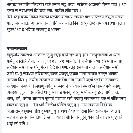
भाय्यात स्थानीय निकायय् तकं छ्यले मदु धकाः सर्वोच्च अदालतं निर्णय यात । थ्व
इलय् नं नेवाःतय्सं विभेदया स्याः याउँक लंके मखं ।
मेखे थ्वहे इलय् नेपाल संवत्या प्रणेता शंखधर साख्वाःयात राष्ट्रिय विभूति घोषणा
यात, जनजातितय्गु उत्थानया निंतिं जनजाति विकास प्रतिष्ठानया व्यवस्था जुल ।
थुकथं थ्व ई भतिचा सहजगु ई धायेमाः ।
गणतन्त्रकाल
बहुदलीय व्यवस्था अन्तर्गत जुजु जूम्ह ज्ञानेन्द्र शाहं हानं निरंकुशताया अभ्यास
यायेगु स्वसेंलि नेपाल संवत् ११२६÷२७ आन्दोलनं संविधानसभा स्थापना यानाः
संविधानसभाया न्हापांगु मुँज्यां हे देशय् गणतन्त्र स्थापना यात । संविधानसभां
जारी याःगु नेपाःया संविधानय् देशय् ल्हाइगु फुक्क मातृभाषायात राष्ट्र भाषाया
मान्यता बिल । संघीय सरकारया ज्याखँया भाय् नेपाली जूसां प्रदेश सरकारय्
प्रदेशय् अप्वःसिनं ल्हाइगु मेमेगु भाय्यात नं सरकारी ज्याखँया भाय् दयेके फइगु
व्यवस्था जुल । सकसितं थःगु भाषा छ्यलेगु, थःगु भाषां ब्वनेगु हक नापं जात,
भाषा, धर्म, वर्णया आधारय् सुयातं भेदभाव याये मदइगु समानताया हक नं संविधानय्
व्यवस्था जूगु दु । देय् धर्म निरपेक्ष घोषित जूगु दु । नापं राज्यया निर्देशक
सिद्धान्तय् बहुभाषा नीति दुथ्याःगु दु । थथे नेवाः जातिया विकासक्रमय् थ्व छगू
सहज व उन्नत स्थितिया ई खः । यद्यपि संविधानय् दुगु यक्व खँ व्यवहारय् छ्यले
अझं ल्यं दनि ।