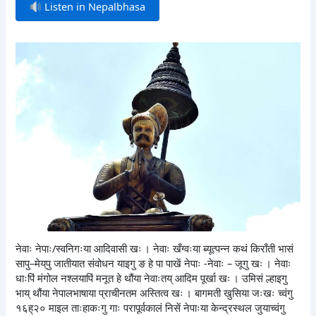
Listen in Nepalbhasa
नेवाः नेपाः/स्वनिगःया आदिवासी खः । नेवाः खँग्वःया ब्यूत्पन्न कथं किराँती भासं
सापु–मेय्‌पु जातीयात संवोधन याइगु ङ हे पा पाखें नेपाः -नेवाः – जूगु खः । नेवाः
धाःपिं मंगोल नश्लयापिं मनूत हे थौंया नेवाःतय् आदिम पूर्खा खः । उमिसं ल्हाइगु
भाय् थौंया नेपालभाषाया प्राचीनतम अस्तित्व खः । बागमती खुसिया जःखः च्वंगु
१६ह्२० माइल ताःहाकःगु गाः परापूर्वकालं निसें नेपाःया केन्द्रस्थल जुयाच्वंगु