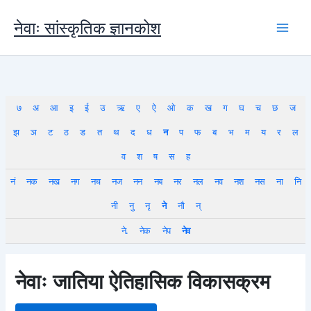
Skip
to
नेवाः सांस्कृतिक ज्ञानकोश
content
७
अ
आ
इ
ई
उ
ऋ
ए
ऐ
ओ
क
ख
ग
घ
च
छ
ज
झ
ञ
ट
ठ
ड
त
थ
द
ध
न
प
फ
ब
भ
म
य
र
ल
व
श
ष
स
ह
नं
नक
नख
नग
नच
नज
नन
नब
नर
नल
नव
नश
नस
ना
नि
नी
नु
नृ
ने
नौ
न्
ने.
नेक
नेप
नेव
नेवाः जातिया ऐतिहासिक विकासक्रम