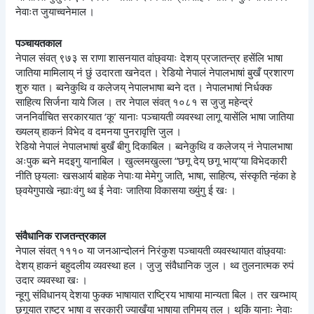
नेवाःत जुयाच्वनेमाल ।
पञ्चायतकाल
नेपाल संवत् ९७३ स राणा शासनयात वांछ्वयाः देशय् प्रजातन्त्र हसेंलि भाषा
जातिया मामिलाय् नं छुं उदारता खनेदत । रेडियो नेपालं नेपालभाषां बुखँ प्रशारण
शुरु यात । ब्वनेकुथि व कलेजय् नेपालभाषा ब्वने दत । नेपालभाषां निर्धक्क
साहित्य सिर्जना याये जिल । तर नेपाल संवत् १०८१ स जुजु महेन्द्रं
जननिर्वाचित सरकारयात ‘कू’ यानाः पञ्चायती व्यवस्था लागू यासेंलि भाषा जातिया
ख्यलय् हाकनं विभेद व दमनया पुनरावृत्ति जुल ।
रेडियो नेपालं नेपालभाषां बुखँ बीगु दिकाबिल । ब्वनेकुथि व कलेजय् नं नेपालभाषा
अःपुक ब्वने मदइगु यानाबिल । खुल्लमखुल्ला “छगू देय् छगू भाय्”या विभेदकारी
नीति छ्यलाः खसआर्य बाहेक नेपाःया मेमेगु जाति, भाषा, साहित्य, संस्कृति न्हंका हे
छ्वयेगुपाखे न्ह्याःवंगु थ्व ई नेवाः जातिया विकासया ख्युंगु ई खः ।
संवैधानिक राजतन्त्रकाल
नेपाल संवत् १११० या जनआन्दोलनं निरंकुश पञ्चायती व्यवस्थायात वांछ्वयाः
देशय् हाकनं बहुदलीय व्यवस्था हल । जुजु संवैधानिक जुल । थ्व तुलनात्मक रुपं
उदार व्यवस्था खः ।
न्हूगु संविधानय् देशया फुक्क भाषायात राष्ट्रिय भाषाया मान्यता बिल । तर खय्भाय्
छगूयात राष्ट्र भाषा व सरकारी ज्याखँया भाषाया तगिमय् तल । थुकिं यानाः नेवाः