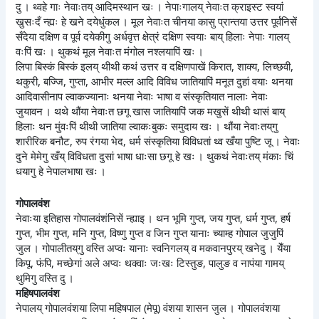
दु । थ्वहे गाः नेवाःतय् आदिमस्थान खः । नेपाःगालय् नेवाःत क्राइस्ट स्वयां
खुसःदँ न्ह्यः हे खने दयेधुंकल । मूल नेवाःत चीनया कासु प्रान्तया उत्तर पूर्वंनिसें
सँदेया दक्षिण व पूर्व दयेकीगु अर्धवृत्त क्षेत्रं दक्षिण स्वयाः बाय् हिलाः नेपाः गालय्
वःपिं खः । थुकथं मूल नेवाःत मंगोल नश्लयापिं खः ।
लिपा बिस्कं बिस्कं इलय् थीथी कथं उत्तर व दक्षिणपाखें किरात, शाक्य, लिच्छवी,
थकुरी, बज्जि, गुप्ता, आभीर मल्ल आदि विविध जातियापिं मनूत दुहां वयाः थनया
आदिवासीनाप ल्वाकज्यानाः थनया नेवाः भाषा व संस्कृतियात नालाः नेवाः
जुयावन । थथे थौंया नेवाःत छगू खास जातियापिं जक मखुसें थीथी थासं बाय्
हिलाः थन मुंवःपिं थीथी जातिया ल्वाकःबुकः समुदाय खः । थौंया नेवाःतय्‌गु
शारीरिक बनौट, रुप रंगया भेद, धर्म संस्कृतिया विविधतां थ्व खँया पुष्टि जू । नेवाः
दुने मेमेगु खँय् विविधता दुसां भाषा धाःसा छगू हे खः । थुकथं नेवाःतय् मंकाः चिं
धयागु हे नेपालभाषा खः ।
गोपालवंश
नेवाःया इतिहास गोपालवंशंनिसें न्ह्याइ । थन भूमि गुप्त, जय गुप्त, धर्म गुप्त, हर्ष
गुप्त, भीम गुप्त, मनि गुप्त, विष्णु गुप्त व जिन गुप्त यानाः च्याम्ह गोपाल जुजुपिं
जुल । गोपालीतय्‌गु वस्ति अप्वः यानाः स्वनिगलय् व मकवानपुरय् खनेदु । येँया
किपू, फंपि, मच्छेगां अले अप्वः थक्वाः जःखः टिस्तुङ, पालुङ व नापंया गामय्
थुमिगु वस्ति दु ।
महिषपालवंश
नेपालय् गोपालवंशया लिपा महिषपाल (मेपू) वंशया शासन जुल । गोपालवंशया