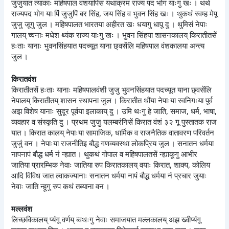
जुजुयात त्याकाः महिषपाल वंशयापिंसं यथाक्रमं राज्य पद भोग याःगु खः । थथे
राज्यपद भोग याःपिं जुजुपिं बर सिंह, जय सिंह व भुवन सिंह खः । थुकथं स्वम्ह मेपू
जुजु जूगु जुल । महिषपालत भारतया अहीरत खः धयागु धापू दु । थुमिसं नेपाः
गालय् च्वनाः मधेश थ्यंक राज्य याःगु खः । भुवन सिंहया शासनकालय् किरातीतसें
हःताः यानाः भुवनसिंहयात पदच्यूत याना छ्वसेंलि महिषपाल वंशकालया अन्त्य
जुल ।
किरातवंश
किरातीतसें हःताः यानाः महिषपालवंशी जुजु भुवनसिंहयात पदच्यूत याना छ्वसेंलि
नेपालय् किरातीतय् शासन स्थापना जुल । किरातीत थौंया नेपाःया स्वनिगःया पूर्व
अझ विशेष यानाः सुदूर पूर्वया इलाकाय् दु । उमि थःगु हे जाति, समाज, धर्म, भाषा,
व्यवहार व संस्कृति दु । प्रथम जुजु यलम्बरंनिसें किरात वंशं ३२ गू पुस्तातक राज
यात । किरात कालय् नेपाःया सामाजिक, धार्मिक व राजनैतिक वातावरण परिवर्तन
जुजुं वन । नेपाःया राजनीतिइ बौद्ध गणव्यवस्था लोकप्रिय जुल । सनातन धर्मया
नापनापं बौद्ध धर्म नं न्ह्यात । थुकथं गोपाल व महिषपालतसें न्ह्याकूगु आभीर
जातिया प्रारम्भिक नेवाः जातिया रुप किरातकालय् वयाः किरात, शाक्य, कोलिय
आदि विविध जात ल्वाकज्यानाः सनातन धर्मया नापं बौद्ध धर्मया नं प्रचार जुयाः
नेवाः जाति न्हूगु रुप कथं तब्याना वन ।
मल्लवंश
लिच्छविकालय् प्यंगू वर्णय् ब्वथःगु नेवाः समाजयात मल्लकालय् अझ ख्वीप्यंगू