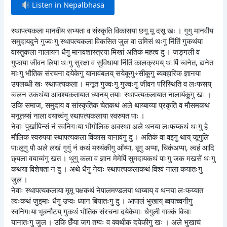
Listen in Nepalbhasa
स्थापत्यकला मानवीय सभ्यता व संस्कृति विकासया छगू मू दसू खः । गुगु मानवीय
समुदायदुने गुज्वःगु स्थापत्यकला विकसित जुल वा उमिसं थःगु निंतिं गुकथंया
वास्तुकला नालायन धैगु मानवशास्त्रया मिखां अतिकं महत्व दु । जङ्गली व
गुफाया जीवन लिपा थःगु सुरक्षा व सुविधाया निंतिं कालक्रमय् थःपिं च्वनेत, द्यनेत
माःगु भौतिक संरचना दयेकेगु यानावंबलय् सयेकूगु÷सीकूगु ब्यवहारिक ज्ञानया
उपलब्धी खः स्थापत्यकला । मनूत गुज्वःगु गुज्वःगु जीवन परिस्थिति व लःफसय्
ब्वलन उकथंया आवश्यकतायात ध्यानय् तयाः स्थापत्यकलायात नालायंकूगु खः ।
उकिं समाज, समुदाय व सांस्कृतिक चेतकथं अले थाय्बाय्या प्रकृति व मौसमकथं
मनूतय्सं नाला वयाच्वंगु स्थापत्यकलाया स्वरुपत पाः ।
नेवाः पुर्खापिन्सं नं स्वनिगःया भौगोलिक अवस्था अले थनया लःफय्कथं थःगु हे
मौलिक स्वरुपया स्थापत्यकला विकास यानावंगु दु । अतिकं वा वइगु थाय् जूगुलिं
पाःलूगु पौ अले लखं गुगुं नं कथं मस्यंकीगु आँय्पा, बूगु अप्पा, चिकंअप्पा, ल्वहं आदि
छ्यला वयाच्वंगु खत । थुगु कला व ज्ञान मेमेपिं सुमदायकथं पाःगु जक मखसें थःगु
कथंया विशेषता नं दु । अथे धैगु नेवाः स्थापत्यकलाकथं विश्वं नाला कयातःगु
जुल ।
नेवाः स्थापत्यकलाया मूमू पक्षकथं नेपालमण्डलया थाय्बाय् व थनया लःफय्यात
ल्वःकथं जुइमाः धैगु उप्वः ध्यान बियातःगु दु । आपालं भुखाय् ब्वयाच्वनीगु
स्वनिगःया भूबनौटय् गुकथं भौतिक संरचना दयेकेमाः धैगुली गाक्कं बिचाः
यानातःगु जुल । उकिं छेँया जग तग्वः व क्वथीक दयेकीगु खः । अले भुखाचं