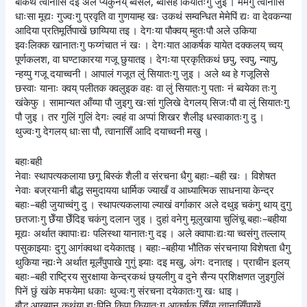
बीकथं त्वानासिँ दइ अले प्यकुनय् ब्वसल, ब्वसिंह कियातःगु जुइ । मेमेगु त्वानासिँ
धाःसा मूद्यः गुज्वःगु प्रवृति वा गुणयाम्ह खः उकथं सम्वन्धित मेमेपिं द्यः वा देवकन्या
आदिया प्रतिमूर्तिपाखें छाय्पिया तइ । देगःया पौक्वय् म्हुतःपौ अले उकिया
झ्वःलिक्क खानातःगु फय्गंचात नं खः । देगःयात आकर्षक यायेत दक्कलय् च्वय्
पूर्णकलश, वा घण्टाकारया गजू छुयातइ । देगःया प्रकृतिकथं छपु, स्वपु, न्यापु,
न्हय्पु गजू दयाच्वनी । आपालं गजूत लुं सियातःगु जुइ । अले थ्व हे गजूलिसे
छस्वाः यानाः क्वय् पलीतक क्वलुइक वहः वा लुं सियातःगु पताः नं ब्वयेका तःगु
खंकेफु । सामान्यत आँय्पा पौ जुइगु खःसां गुलिखे देगलय् सिजःपौ वा लुं सियातःगु
पौ जुइ । तर गुलिं गुलिं देगः ल्वहं वा अप्पां शिखर शैलीइ धस्वाकातःगु दु ।
थुज्वःगु देगलय् धाःसा पौ, त्वानासिँ आदि दयाच्वनी मखु ।
बहाःबही
नेवाः स्थापत्यकलाया छगू बिस्कं शैली व संरचना धैगु बहाः–बही खः । विशेषत
नेवाः बज्रयानी बौद्ध समुदायया धार्मिक ज्याखँ व आध्यात्मिक साधनाया केन्द्र
बहाः–बही जुयाच्वंगु दु । स्थापत्यकलाया ल्याखं वर्गाकार अले दथुइ चकंगु थाय् दुगु
छतजाःगु छेँया छेँदिइ चकंगु दलान जुइ । दुहां वनेगु मूलुखाया चुलिंचू बहाः–बहीया
मूद्यः अर्थात क्वापाःद्यः पलिस्था यानातःगु दइ । अले क्वापाःद्यःया च्वसंगु तल्लाय्
पसुकाझ्याः दुगु आगंक्वथा दयेकातइ । बहाः–बहीया भौतिक संरचनाया विशेषता धैगु
थुकिया न्ह्यःने अर्थात मूलँपुपाखे गुगुं झ्याः दइ मखु, अंगः दनातइ । प्राचीन इलय्
बहाः–बही राष्ट्रिय सुरक्षाया केन्द्रकथं छ्यलीगु व दुने सैन्य प्रशिक्षणत जुइगुलिं
पिनें छुं खंके मफयेमा धकाः थुज्वःगु संरचना दयेकातःगु खः धाइ ।
बौद्ध आख्यान कथंया द्यःपिनि किपा कियातःगु आकर्षक सिँया त्वानासिँपाखें