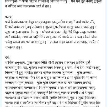
विमानझ्याः व थीथी आकृति कियातःगु त्वानासिँ नं दइ । गनं गनं दुहां वनीगु मूलुखा
व उकिया च्वसं कलात्मक त्वलं नं दइ ।
फल्चा
थथे हे सर्वसाधरण लँजुवाःतय् त्यानुयाः झासु लनेत वा बहनी बासं च्वनेत लँय्
सिथसं दयेकातःगु दइ फलेचात । थुज्वःगु फलेचाया वास्तु छतजाः जक जुइ ।
लुखा वा झ्याः दयाच्वनी मखु । थांचात धस्वाकाः लँपु सिबें निकु स्वकु तजायेक
अले माथंवंक, अप्पां वा ल्वहँतं सियातःगु नापनापं गाक्कं जः व फय् वयेवने जीक
चकंगु थाय्या ब्यवस्था यानातःगु दइ । फलेचा मनूत च्वनाः जात्रापात्रा स्वयेत नं
उपयुक्त जुइ ।
देगः
धार्मिक अनुष्ठान, पुजा–पाठया निंतिं थीथी त्वालय् वा लागाय् द्यःपिनि मूर्ति
स्वनातःगु देगः दइ, गुकिया स्थापत्यकला बिस्कं दु । उप्वः धैथें देगः प्यखें पाःलूगु
नितजाः पौ दुगु प्यागोडा शैलीया भौतिक संरचना जुयाच्वनी । गुलिं छतजाः,
स्वतजाः व न्यातजाः पौया देगःत नं दु । सामान्यतया द्यःया मूर्तित देगःया क्वय्या
तल्लाय् गर्भगृहय् तयातइ । गुलिं गुलिं देगलय् जक द्यःयात मातनय् तयातइ ।
स्थापत्यकलाया मान्यताकथं देगःत प्यकुंलाइ । द्यः व धर्म सम्प्रदायनाप स्वापू
दइकथं मूलुखा च्वसं थीथी कलाकृति कियातःगु त्वलं दयाच्वनी अथे हे लुखा
जःखःया थां व खापा नं उकथं थीथी प्रतीक कियातःगु जुइ । लुखा पिवाःकथं
जःखः ल्वहं वा ढलौटया ज्वःसिंहया मूर्ति दइ । देगःया विशेषता धैगु पौया क्वसं तिबः