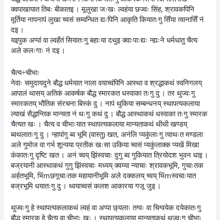
क्वपाखायात तिबः बीकातइ । मूलुखा जःखः ल्वहंया छज्वः सिंह, श्रावकपिनि
मूर्तिया नापनापं लुखा च्वसं सम्वन्धित द्यःपिनि आकृति कियातःगु सिँया त्वानासिँ नं
दइ ।
यइपुक अप्पां वा ल्वहँतं सियातःगु बहाःया दथुइ क्वाःपाःद्यः न्ह्यःने धर्मधातु चैत्य
अले कलःगाः नं दइ ।
चैत्य÷चीभाः
नेवाः समुदायदुने बौद्ध धर्मयात नाला वयाच्वंपिनि आस्था व श्रद्धाकथं स्वनिगलय्
आपालं थासय् अतिकं आकर्षक बौद्ध स्मारकत धस्वाका तःगु दु । तर थुज्वःगु
स्मारकतय् भौतिक संरचना बिस्कं दु । नापं थुकिया सम्बन्धनय् स्थापत्यकलाया
ल्याखं सैद्धान्तिक मान्यता नं थःगु कथं दु । बौद्ध आस्थाकथं धस्वाका तःगु स्मारक
चैत्यत खः । चैत्य व चीभाःयात स्थापत्यकलाया मान्यताकथं थीथी खण्डय्
ब्वथलातःगु दु । न्हापांगु ब्व भूमि (वास्तु) खत, अनंलि प्यकुंलाःगु त्वाथःत मण्डला
अले गुमोज वा गर्भ शून्यया प्रतीक खःसा उकिया च्वसं प्यकुंलाक्क प्यखें मिखा
कंकातःगु दृष्टि खत । अनं च्वय् झिंस्वचाः दुगु ब्व गुकियात त्रियोदश भुवन धाइ ।
बज्रयानी आस्थाकथं गुगु झिंस्वचाः मध्यय् क्वय्या न्याचाः श्रावकभूमि, गुचाःतक
अर्हतभूमि, भिंmछगूचाःतक महायानीभूमि अले दक्कलय् च्वय् भिंmस्वचाःयात
बज्रभूमि धयातःगु दु । थ्वयाच्वसं कलश आकारया गजू जुइ ।
थुज्वःगु हे स्थापत्यकलाकथं ल्वहं वा अप्पा छ्यलाः तग्वः वा चिग्वयेक दयेकातःगु
बौद्ध स्मारक हे चैत्य वा चीभाः खः । स्थापत्यकलाया मान्यताकथं थुज्वःगु चीभाः