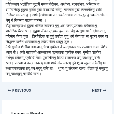
दयेकेबलय् अलौकिक बुद्धपिं मध्यय् वैरोचन, अक्षोभ्य, रत्नसंभव, अमिताभ व
अमोघसिद्धि बुद्धया मूर्तित गुखे दिशापाखे तयेगु, नागयात गुखें क्वस्वयेकेगु आदि
निश्चित मान्यता दु । अथे हे चीभाःया जग स्वनेत चाया तःलय् छु छु ज्वलंत तयेमाः
धैगु नं नियमया पालना यायेमाः ।
बौद्ध शास्त्रकथं बुद्धया भौतिक शरिरया गुगुं अंश जगय् ल्हाकाः दयेकातःगु
शारीरिक चैत्य खः । बुद्धया जीवनय् छ्यलाबुला यानावंगु बस्तुया द्यःने दयेकातःगु
परिभोग चैत्य जुल । त्रिपिटिक वा गुुगुं उपदेश दुगु धर्म चैत्य खःसा बुद्धया बचन वा
सिद्धान्त कनेत धस्वाकातःगु उद्देश्य चैत्य धाइगु जुल ।
मेखे गुम्बोज शैलीया ततःग्वःगु चैत्य दयेकेत नं यन्त्राकार धरातलयात कयाः विशेष
ध्यान बी । अले महायानी आस्थाकथं शून्यताया प्रतीक धकाः गुम्बोज शैलीया
गर्भगृह दयेकीगु प्रविधि नेवाः पुर्खापिनिगु शिल्प व ज्ञानया छगू ज्वःमदुगु दसि
खत । सख्वाः व बज्र जक छ्यलाः अर्ध गोलाकारय् दुने शून्य जुइक दयेकीगु थ्व
स्थापत्यकलाया छगू ज्वःमदुगु दसि खः । थुज्वःगु संरचना द्वलंद्वः दँतक छुं मजुइगु
छगू ज्वःमदुगु प्रविधि खत ।
PREVIOUS
NEXT
Leave a Reply