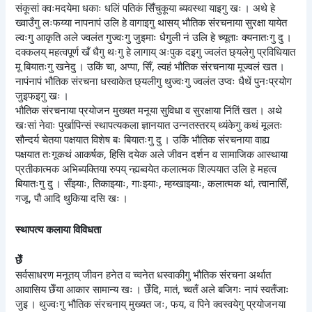
संकूसां क्वःमदयेमा धकाः धलिं पतिकं सिँचुकूया ब्यवस्था याइगु खः । अथे हे
ख्वाउँगु लःफय्या नापनापं उलि हे वागाइगु थासय् भौतिक संरचनाया सुरक्षा यायेत
ल्वःगु आकृति अले ज्वलंत गुज्वःगु जुइमाः धैगुली नं उलि हे च्यूताः क्यनातःगु दु ।
दक्कलय् महत्वपूर्ण खँ धैगु थःगु हे लागाय् अःपुक दइगु ज्वलंत छ्यलेगु प्रविधियात
मू बियातःगु खनेदु । उकिं चा, अप्पा, सिँ, ल्वहं भौतिक संरचनाया मूज्वलं खत ।
नापंनापं भौतिक संरचना धस्वाकेत छ्यलीगु थुज्वःगु ज्वलंत उप्वः धैथें पुनःप्रयोग
जुइफइगु खः ।
भौतिक संरचनाया प्रयोजन मुख्यत मनूया सुविधा व सुरक्षाया निंतिं खत । अथे
खःसां नेवाः पुर्खापिन्सं स्थापत्यकला ज्ञानयात उन्नतस्तरय् थ्यंकेगु कथं मूलतः
सौन्दर्य चेतया पक्षयात विशेष बः बियातःगु दु । उकिं भौतिक संरचनाया वाह्य
पक्षयात तःगूकथं आकर्षक, हिसि दयेक अले जीवन दर्शन व सामाजिक आस्थाया
प्रतीकात्मक अभिब्यक्तिया रुपय् न्ह्यब्वयेत कलात्मक शिल्पयात उलि हे महत्व
बियातःगु दु । सँझ्याः, तिकाझ्याः, गाःझ्याः, म्हय्खाझ्याः, कलात्मक थां, त्वानासिँ,
गजू, पौ आदि थुकिया दसि खः ।
स्थापत्य कलाया विविधता
छेँ
सर्वसाधरण मनूतय् जीवन हनेत व च्वनेत धस्वाकीगु भौतिक संरचना अर्थात
आवासिय छेँया आकार सामान्य खः । छेँदि, मातं, च्वतँ अले बजिगः नापं स्वतँजाः
जुइ । थुज्वःगु भौतिक संरचनाय् मुख्यत जः, फय, व पिने क्वस्वयेगु प्रयोजनया