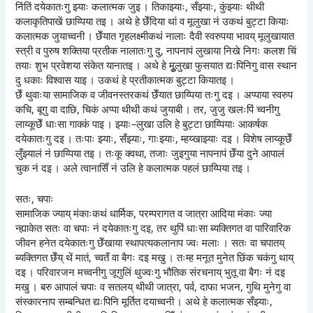
निंतिं दयेकातःगु झ्याः कलात्मक जुइ । तिकाझ्याः, सँझ्याः, कुंझ्याः थीथी
कलाकृतिपाखें छाय्पिया तइ । अथे हे छेँदिया थां व मूलुखा नं उकथं बुट्टा कियाः
कलात्मक जुयाच्वनी । छेँयात गृहलक्ष्मीकथं नालाः दैवी स्वरुपया भावय् मूलुखायात
स्त्री व पुरुष शक्तिया प्रतीक नालातःगु दु, नापनापं लुखाया निखे निगः कलश चिं
तयाः शुभ प्रवेशया संकेत यानातइ । अथे हे मूुलुखा फुसयात द्यःपिनिगु वास स्थान
दु धकाः विश्वास याइ । उकथं हे प्रतीकात्मक बुट्टा कियातइ ।
छेँ थुवाःया सामाजिक व जीवनस्तरकथं छेँयात छाय्पिया तःगु दइ । अप्पाया स्वरुप
कचि, बूगु वा दाछि, चिकं अप्पा थीथी कथं जुयाबी । तर, जुजु खलःपिं च्वनीगु
लाय्कूछेँ धाःसा गाक्कं पाइ । झ्याः–लुखा उलि हे बुट्टा छाय्पियाः आकर्षक
दयेकातःगु दइ । तःपाः झ्याः, सँझ्याः, गाःझ्याः, म्हय्खाझ्याः दइ । विशेष लाय्कूछेँ
लुँझ्यालं नं छाय्पिया तइ । तःकू क्वथा, तजाः जुइगुया नापनापं छेँया दुने आपालं
चुक नं दइ । अले त्वानासिँ नं उलि हे कलात्मक पहलं छाय्पिया तइ ।
सतः, चपाः
सामाजिक ज्याय् मंकाःकथं धार्मिक, परम्परागत व जात्रा आदिया मंकाः ज्या
न्ह्याकेत सतः वा चपाः नं दयेकातःगु दइ, तर थुपिं धाःसा ब्यक्तिगत वा पारिवारिक
जीवन हनेत दयेकातःगु छेँखाया स्थापत्यकलानाप ज्वः मलाः । सतः वा चपातय्
ब्यक्तिगत छेँय् थें मातं, च्वतँ वा बैगः दइ मखु । तःम्ह मनूत मुनेत छिंक चकंगु थाय्
दइ । परिवारजन मच्वनीगु जूगुलिं थुज्वःगु भौतिक संरचनाय् भुतू वा बैगः नं दइ
मखु । बरु आपालं चपाः व सतलय् थीथी जात्रा, पर्व, दाफा भजन, गुथि मुनेगु वा
संस्कारनाप सम्बन्धित द्यःपिनि मूर्तित दयाच्वनी । अथे हे कलात्मक सँझ्याः,