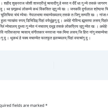
 । शहीद शुक्रराज जोशी शास्त्रीजुं च्वयादीगु हे मस्त न दँदँ धाःगु म्ये तसकं जागरण भाव
ु दु । थ्व छगूकथं लोकम्ये कथं विकसित जूगु म्ये खः । जनकवि दुर्गालाल श्रेष्ठया चि
 चुलिचिया चंचं म्येचाः नेपालभाषा मचाम्येख्यलय् तसकं तःजिगु सम्पति खः । नांजाःम्ह लय
हुला प्याखंया रुपय् डिभिडिइ पिहां वयेधुंकूगु दु । अथेहे गोविन्द ह्यूमतया लसय् पिहा
िं म्येचालय् दुथ्याःगु म्येत नं मचातय् दथुइ तसकं लोकप्रिय जूगु म्येत खः । अथेह
। कवि नातिवज्रया च्वसाय् संगीतकार मनराजा नकःमिया लसय् जि हिरा नांगु मचाम्येच
ांवःगु दु । थुकथं हे यक्व मचाम्येत फातफुत इलय्ब्यलय् पिहां वयाच्वंगु दु ।
quired fields are marked
*