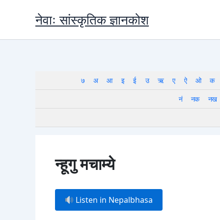
Skip
नेवाः सांस्कृतिक ज्ञानकोश
to
content
७
अ
आ
इ
ई
उ
ऋ
ए
ऐ
ओ
क
नं
नक
नख
न्हूगु मचाम्ये
Listen in Nepalbhasa