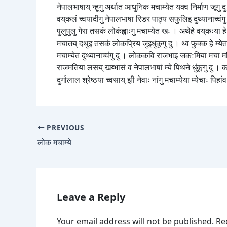
नेपालभाषाय् न्हूगु अर्थात आधुनिक मचाम्येत यक्व निर्माण जूगु दु
वय्‌कलं च्वयादीगु नेपालभाषा रिडर पाठ्य सफुलिइ दुथ्यानाच्वंग
पुलुपुलु गेरा तसकं लोकंह्वाःगु मचाम्येत खः । अथेहे वय्‌कःया हे
मचातय् दथुइ तसकं लोकप्रिय जुइधुंकूगु दु । थ्व फुक्क हे म्येत 
मचाम्येत दुथ्यानाच्वंगु दु । लोककवि राजभाइ जकःमिया मचा मय्ल
राजमतिया लसय् खय्भासं व नेपालभाषां म्ये पिथने धुंकूगु दु 
दुर्गालाल श्रेष्ठया च्वसाय् झी नेवाः नांगु मचाम्येया म्येचाः पिह
PREVIOUS
लोक मचाम्ये
Leave a Reply
Your email address will not be published.
Re