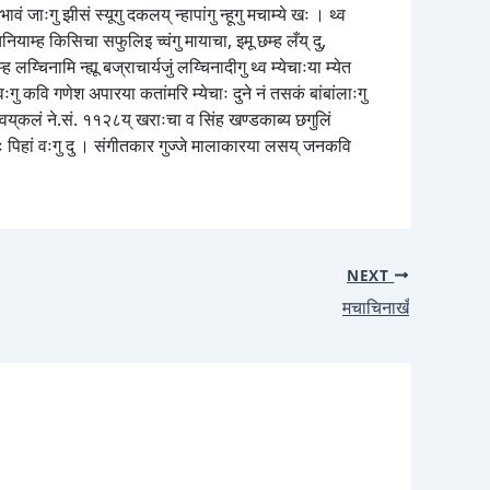
ं जाःगु झीसं स्यूगु दकलय् न्हापांगु न्हूगु मचाम्ये खः । थ्व
नियाम्ह किसिचा सफुलिइ च्वंगु मायाचा, इमू छम्ह लँय् दु,
्चिनामि न्ह्यू बज्राचार्यजुं लय्चिनादीगु थ्व म्येचाःया म्येत
ंवःगु कवि गणेश अपारया कतांमरि म्येचाः दुने नं तसकं बांबांलाःगु
े वय्‌कलं ने.सं. ११२८य् खराःचा व सिंह खण्डकाब्य छगुलिं
ाः पिहां वःगु दु । संगीतकार गुज्जे मालाकारया लसय् जनकवि
NEXT
मचाचिनाखँ