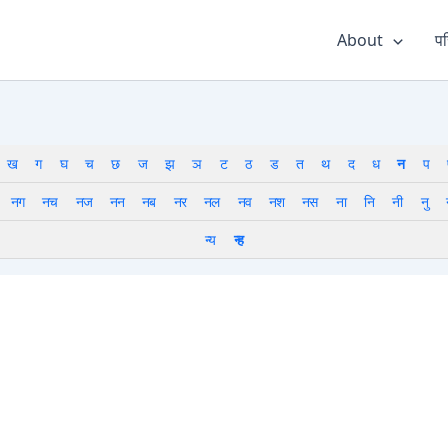
About
पर
ख
ग
घ
च
छ
ज
झ
ञ
ट
ठ
ड
त
थ
द
ध
न
प
नग
नच
नज
नन
नब
नर
नल
नव
नश
नस
ना
नि
नी
नु
न्य
न्ह