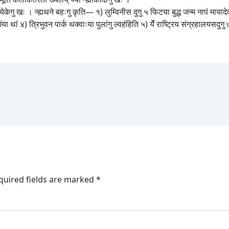
येकेगु खः । न्ह्यथने बहःगु कृति— १) लुम्विनीस दुगु ५ फिटया बुद्ध जन्म नापं मायाद
वःगु गंया थां ४) त्रिभुवन पार्क थक्वाःया पुलांगु ल्वहंहिति ५) येँ राष्ट्रिय संग्रहालय
quired fields are marked
*