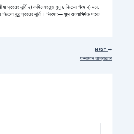
ेवीया प्रस्तर मूर्ति २) कपिलवस्तुस दुगु ६ फिटया चैत्य २) यल,
सदुगु ७ फिटया बुद्ध प्रस्तर मूर्ति । सिरपाः— शुभ राज्याभिषेक पदक
NEXT
पन्नामान ताम्राकार