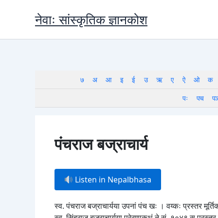
Skip
नेवाः सांस्कृतिक ज्ञानकोश
to
content
७
अ
आ
इ
ई
उ
ऋ
ए
ऐ
ओ
क
पः
पच
प
पंचराज बज्राचार्य
Listen in Nepalbhasa
स्व. पंचराज बज्राचार्यया उपनां पंच खः । वय्कः प्रस्तर मूर्
स्व. सिंहराज बज्राचार्यया प्रेरणाकथं ने.सं. १०४९ स प्रस्तर 