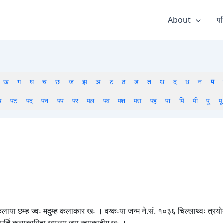
About
पर
ख
ग
घ
च
छ
ज
झ
ञ
ट
ठ
ड
त
थ
द
ध
न
प
ञ
पट
पद
पन
पप
पर
पल
पव
पश
पस
पह
पा
पि
पी
पु
पू
तिकलाया छम्ह ज्वः मदुम्ह कलाकार खः । वय्कःया जन्म ने.सं. १०३६ चिल्लाथ्वः त्रय
मूर्ति कलाकारिता ख्यलय् ज्या न्ह्याकादीगु खः ।