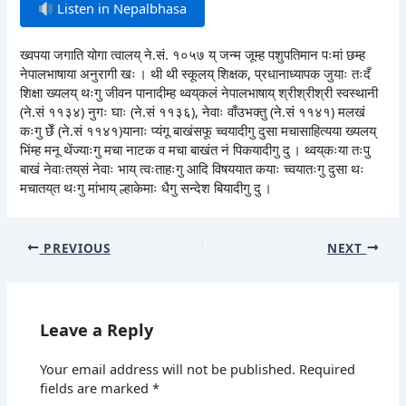
Listen in Nepalbhasa
ख्वपया जगाति योगा त्वालय् ने.सं. १०५७ य् जन्म जूम्ह पशुपतिमान पःमां छम्ह
नेपालभाषाया अनुरागी खः । थी थी स्कूलय् शिक्षक, प्रधानाध्यापक जुयाः तःदँ
शिक्षा ख्यलय् थःगु जीवन पानादीम्ह थ्वय्‌कलं नेपालभाषाय् श्रीश्रीश्री स्वस्थानी
(ने.सं ११३४) नुगः घाः (ने.सं ११३६), नेवाः वाँउभक्तु (ने.सं ११४१) मलखं
कःगु छेँ (ने.सं ११४१)यानाः प्यंगू बाखंसफू च्वयादीगु दुसा मचासाहित्यया ख्यलय्
भिंम्ह मनू थेंज्याःगु मचा नाटक व मचा बाखंत नं पिकयादीगु दु । थ्वय्‌कःया तःपु
बाखं नेवाःतय्‌सं नेवाः भाय् त्वःताहःगु आदि विषययात कयाः च्वयातःगु दुसा थः
मचातय्‌त थःगु मांभाय् ल्हाकेमाः धैगु सन्देश बियादीगु दु ।
PREVIOUS
NEXT
Leave a Reply
Your email address will not be published.
Required
fields are marked
*