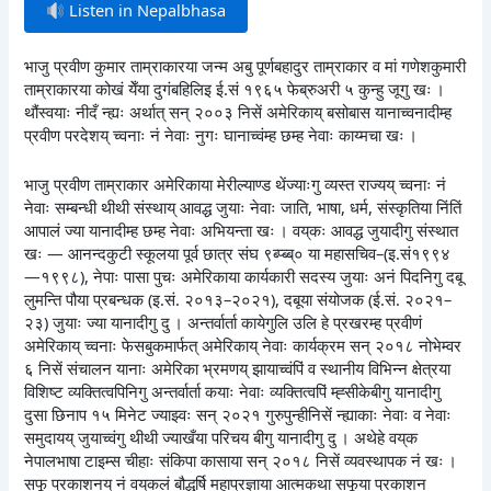
Listen in Nepalbhasa
भाजु प्रवीण कुमार ताम्राकारया जन्म अबु पूर्णबहादुर ताम्राकार व मां गणेशकुमारी
ताम्राकारया कोखं येँया दुगंबहिलिइ ई.सं १९६५ फेब्रुअरी ५ कुन्हु जूगु खः ।
थौंस्वयाः नीदँ न्ह्यः अर्थात् सन् २००३ निसें अमेरिकाय् बसोबास यानाच्वनादीम्ह
प्रवीण परदेशय् च्वनाः नं नेवाः नुगः घानाच्वंम्ह छम्ह नेवाः काय्मचा खः ।
भाजु प्रवीण ताम्राकार अमेरिकाया मेरील्याण्ड थेंज्याःगु व्यस्त राज्यय् च्वनाः नं
नेवाः सम्बन्धी थीथी संस्थाय् आवद्ध जुयाः नेवाः जाति, भाषा, धर्म, संस्कृतिया निंतिं
आपालं ज्या यानादीम्ह छम्ह नेवाः अभियन्ता खः । वय्‌कः आवद्ध जुयादीगु संस्थात
खः — आनन्दकुटी स्कूलया पूर्व छात्र संघ ९ब्प्ब्ब्० या महासचिव–(इ.सं१९९४
—१९९८), नेपाः पासा पुचः अमेरिकाया कार्यकारी सदस्य जुयाः अनं पिदनिगु दबू
लुमन्ति पौया प्रबन्धक (इ.सं. २०१३–२०२१), दबूया संयोजक (ई.सं. २०२१–
२३) जुयाः ज्या यानादीगु दु । अन्तर्वार्ता कायेगुलि उलि हे प्रखरम्ह प्रवीणं
अमेरिकाय् च्वनाः फेसबुकमार्फत् अमेरिकाय् नेवाः कार्यक्रम सन् २०१८ नोभेम्वर
६ निसें संचालन यानाः अमेरिका भ्रमणय् झायाच्वंपिं व स्थानीय विभिन्न क्षेत्रया
विशिष्ट व्यक्तित्वपिनिगु अन्तर्वार्ता कयाः नेवाः व्यक्तित्वपिं म्ह्सीकेबीगु यानादीगु
दुसा छिनाप १५ मिनेट ज्याझ्वः सन् २०२१ गुरुपुन्हीनिसें न्ह्याकाः नेवाः व नेवाः
समुदायय् जुयाच्वंगु थीथी ज्याखँया परिचय बीगु यानादीगु दु । अथेहे वय्‌क
नेपालभाषा टाइम्स चीहाः संकिपा कासाया सन् २०१८ निसें व्यवस्थापक नं खः ।
सफू प्रकाशनय् नं वय्‌कलं बौद्धर्षि महाप्रज्ञाया आत्मकथा सफूया प्रकाशन