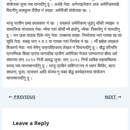
संयोजक जुया ज्या यानादीगु दु । अथेहे नेवाः अर्गनाइजेशन अफ अमेरिकापाखें
पिदनीगु लसकुस दँपौया नं वय्‌कः अमेरिकी संयोजक खः ।
भाजु प्रवीण छम्ह कलाकार नं खः । वय्‌कलं अमेरिकाय् जुइगु थीथी ज्याझ्वः व
सामाजिक संजालय् नेवाः म्येया नापं थीथी म्ये हालेगु, म्येचाः पिकायेगु नं यानादीगु
दु । मन छक याउंक दिके नांगु नेवाः एल्बमया वय्‌कः निर्माताया नापं गायक खःसा
सुलिं नेवाः रुबाइ भाग १ व २ या गायक नापं निर्माता नं खः । म्येँ बाहेक वय्‌कलं
शिकागो नेवाः नापं मेमेगु पत्रपत्रिकाय् लेखत नं पिथनादीगु दु । बौद्ध परियत्ति
प्रारम्भिक शिक्षा प्राप्त यानादीम्ह प्रवीणं अमेरिका नेपाल परम्परागत बौध्द धर्म
संघनाप सन् २०१० निसें आवद्ध जुयाः सन् २०१८ निसें थांतैक महासचिवया
रूपय् ज्या यानाच्वनादीगु दु । भाजु प्रबिनं वाशिंगटनय् नं ध्यान शिविर, ब्रत
साधना, पूजा, प्रवचन आदि थेंज्याःगु यक्व बौद्ध कार्यक्रमया संयोजन
यानाच्वनादीगु दु ।
PREVIOUS
NEXT
Leave a Reply