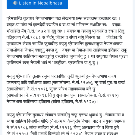
Listen in Nepalbhasa
प्रेमशान्ति तुलाधर नेपालभाषाया गद्य लेखनया छम्ह सशक्तम्ह हस्ताक्षर खः ।
वय्‌कःया मांया नां ज्ञानदेवी स्थापित व बाःया नां मणिरत्न स्थापित खः । वय्‌कः
भोताहिति येँय् ने.सं.१०७२ स बूगु खः । वय्‌कःया न्हापांगु प्रकाशित रचना सितु
पत्रिकाय् ने.सं.१०८८ स पिदंगु जीवन व संघर्ष नांगु निबन्ध खः । जीवंकाःछि
प्राध्यापन सेवाय् समर्पित जुयादीम्ह मय्‌जु प्रेमशान्ति तुलाधरजुया नेपालभाषाया
समालोचना विधाय् क्वातुगु पकड दु । वय्‌कःया नेपालभाषा साहित्यया इतिहास सफू
नेपालभाषा साहित्यया महत्वपूर्णगु दस्तावेज जुयाच्वंगु दु । थ्व सफूयात नेपाल प्रज्ञा
प्रतिष्ठानं खस् नेपाली भाषं नं भाय्‌हीकाः प्रकाशित याःगु दु ।
मय्‌जु प्रेमशान्ति तुलाधरजुया प्रकाशित कृति थुकथं दु– नेपालभाषा काव्य
परम्पराय् कवि व्यथितया काव्य (समालोचना, ने.सं.११०७), न्हू बाखं पुचःया बाखं
(समालोचना, ने.सं.११०९), सुगत सौरभ महाकाव्यया बारे छुं
(समालोचना,ने.सं.१११९), जिगु सृजनाया पुचः (समालोचना, ने.सं.११२०),
नेपालभाषा साहित्यया इतिहास (खोज इतिहास, ने.सं.११२०) ।
मय्‌जु प्रेमशान्ति तुलाधरं संपादन यानादीगु सफू ग्रन्थ थुकथं दु –नेपालभाषा व
थ्वया साहित्य विभागीय गोष्ठि (नेपालभाषा केन्द्रीय विभाग, पाटन संयुक्त क्याम्पस
ने.सं.१११०), लोक साहित्य (ने.सं.१११३), विष्णु अल्पज्ञया जि व जिया दुने
(ने.सं.१११५), तिमी मलाई चिन्नेछौ (ने.सं.११२०), नेपाल संबत व शंखधर