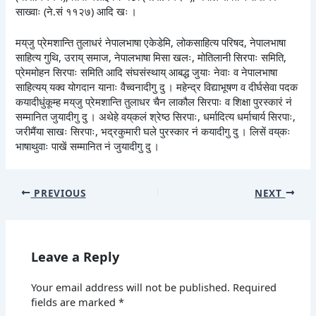
साख्वाः (ने.सं ११२७) आदि खः ।
मय्‌जु प्रेमशान्ति तुलाधरं नेपालभाषा एकेडेमि, लोकसाहित्य परिषद, नेपालभाषा
साहित्य गुथि, उराय् समाज, नेपालभाषा मिसा खलः, मोतिलानी सिरपाः समिति,
प्रेममोहन सिरपाः समिति आदि संघसंस्थाय् आबद्ध जुयाः नेवाः व नेपालभाषा
साहित्यय् यक्व योगदान यानाः वैच्वनादीगु दु । महेन्द्र विद्याभूषण व दीर्घसेवा पदक
कयादीधुंकूम्ह मय्‌जु प्रेमशान्ति तुलाधर चैन लाकौल सिरपाः व शिक्षा पुरस्कारं नं
सम्मानित जुयादीगु दु । अथेहे वय्‌कलं श्रेष्ठ सिरपाः, धर्मादित्य धर्माचार्य सिरपाः,
जरीमैंया साखः सिरपाः, भद्रकुमारी घले पुरस्कार नं कयादीगु दु । लिसें वय्‌कः
भाषाथुवाः पाखें सम्मानित नं जुयादीगु दु ।
PREVIOUS
NEXT
Leave a Reply
Your email address will not be published.
Required
fields are marked
*