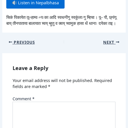
Listen in Nepalbhasa
चिकं पिकायेत तू÷हाम्वः÷पःका आदि स्वथनीगु स्वकुंलाःगु म्हिचा । पू– पौ, छ्यंगू
बाय् तीनपाताया बालायात च्वय् म्हुतु व क्वय् च्वामुक हासा थें थानाः दयेका तइ ।
PREVIOUS
NEXT
Leave a Reply
Your email address will not be published.
Required
fields are marked
*
Comment
*