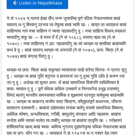
Listen in Nepalbhasa
ने.सं १०४४ य् यलया ईखा छेँय् जन्म जुयादीम्ह पूर्ण पठिक नेपालभाषाया बाखं
ख्यलय् थःगु बिस्कंगु प्रभाव त्वःतेफुम्ह बाखं च्वमि खः । खय्‌त ला थ्वय्‌कलं बाखं
साहित्यया नापं मचा साहित्य नं च्वसा न्ह्याकादीगु दु । मचा साहित्य विधाय् वय्‌कलं
च्वयादीगु सफू खः — हे मस्त दँ दँ (ने सं १०६८), मस्तय् न्ह्यवःसा (ने.सं
१०७०) । मचा साहित्यय् नं ल्हाः न्ह्याकादीगु खःसां थ्वय्‌कःया म्ह्सीका बाखंच्वमि
कथं हे दु । बाखं ख्यलय् थ्वय्‌कःया अपराधी (ने.सं १०७०), छपाः चित्र (ने.सं
१०७७) बाखं संग्रह पिदंगु दु ।
थ्वय्‌कःया छपाः चित्र बाखं सफूयात च्वसापासा पाखें श्रेष्ठ सिरपाः नं प्राप्त जूगु
दु । थ्वय्‌कःया बाखं गुलिं श्रृंगार व हास्यरसं जाःगु दुसा गुलिं उलि हे करुण रसं
जाःगु दु । अथेखःसां मूलत अप्वः थें बाखं सामाजिक विसंगति व्यथितियात हे
कयाः च्वयातःगु दु । पूर्ण पथिक कथित उच्चवर्ग व निम्नवर्गया दथुइ दयाच्वंगु
विभेदं ब्वलंगु मानवीय समस्यायात मार्मिक व शूक्ष्मरुपं प्रस्तुत यायेफुम्ह बाखंच्वमि
खः । थ्वय्‌कःया बाखनय् सजीव पात्र चित्रण, कौतुहलपूर्ण कथानक, जीवन्त
वातावरण दयाच्वनी । बाखंया उद्देश्ययात तप्यंक ब्वयेगु मयासे सामाजिक विषमता,
आर्थिक शोषण, अन्धविश्वास, गरीबी, क्वपुलांगु संस्कार आदि न्ह्यब्वयाः बाखंया
सन्देश ब्वमि स्वयमं मालेत त्वःताबीगु थ्वय्‌कःया बाखंया प्रवृत्ति खः । परोक्षरुपं
शोषितवर्गया पक्षय् बाखं च्वयाः ब्वमिया नुगलय् दुहांवनेफुम्ह पथिक नेपालभाषा बाखं
ख्यःया छगः थीगु नगु खः । थ्वय्‌कलं ने.सं.११४१स थःगु नश्वर देह त्याग