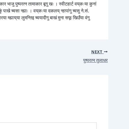
र भाजु पुष्परत्न तामाकार बूगु खः । स्वीटहार्ट वय्‌कःया कुनां
खे च्वसा न्ह्याः । वय्‌कःया दकलय् न्हापांगु च्वसु ने.सं.
म्ह्याय्‌या लुमन्तिइ च्वयादीगु बाखं मुना सफू खिउँया वंगु
NEXT
पुष्परत्न तुलाधर