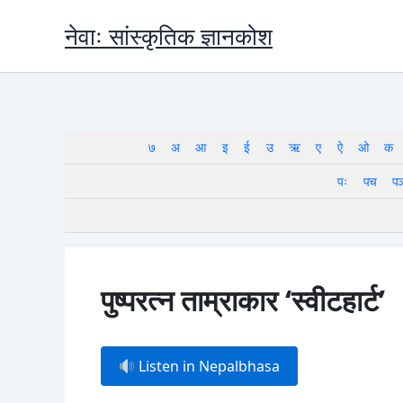
Skip
नेवाः सांस्कृतिक ज्ञानकोश
to
content
७
अ
आ
इ
ई
उ
ऋ
ए
ऐ
ओ
क
पः
पच
प
पुष्परत्न ताम्राकार ‘स्वीटहार्ट’
Listen in Nepalbhasa