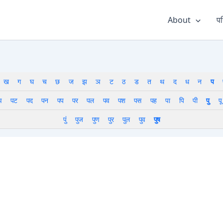
About
पर
ख
ग
घ
च
छ
ज
झ
ञ
ट
ठ
ड
त
थ
द
ध
न
प
ञ
पट
पद
पन
पप
पर
पल
पव
पश
पस
पह
पा
पि
पी
पु
पू
पुं
पुज
पुण
पुर
पुल
पुव
पुष