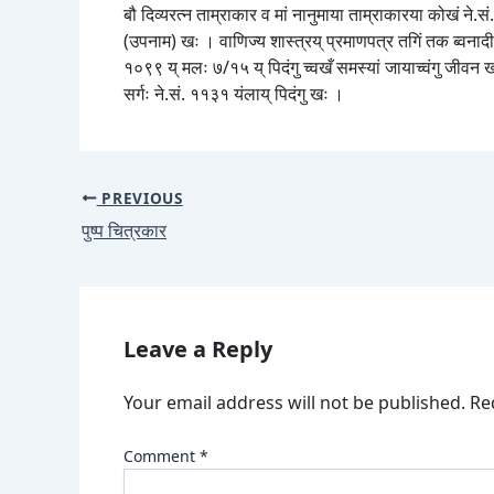
बौ दिव्यरत्न ताम्राकार व मां नानुमाया ताम्राकारया कोखं ने.स
(उपनाम) खः । वाणिज्य शास्त्रय् प्रमाणपत्र तगिं तक ब्वनादीम्ह
१०९९ य् मलः ७/१५ य् पिदंगु च्वखँ समस्यां जायाच्वंगु जीवन खः
सर्गः ने.सं. ११३१ यंलाय् पिदंगु खः ।
PREVIOUS
पुष्प चित्रकार
Leave a Reply
Your email address will not be published.
Re
Comment
*