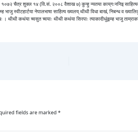
ं. १०७२ चैत्र शुक्ल १४ (वि.सं. २००८ वैशाख ७) कुन्हु न्यतया काय्‌गःननिइ साहित्यका
 भाजु स्वीटहार्टया नेपालभाषा साहित्य ख्यलय् थीथी विधा बाखं, निबन्ध व ख्यालिकुं पा
 । थीथी कथंया च्वसुत च्वयाः थीथी कथंया सिरपाः त्याकादीधुंकूम्ह भाजु ताम्राकारया 
quired fields are marked
*