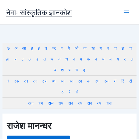
Skip
to
नेवाः सांस्कृतिक ज्ञानकोश
content
७
अ
आ
इ
ई
उ
ऋ
ए
ऐ
ओ
क
ख
ग
घ
च
छ
ज
झ
ञ
ट
ठ
ड
त
थ
द
ध
न
प
फ
ब
भ
म
य
र
ल
व
श
ष
स
ह
रं
रक
रघ
रज
रञ
रण
रत
रन
रम
रव
रश
रस
रा
रि
री
रु
रे
रो
राक
राग
राज
राध
रान
राप
राम
राष
रास
राजेश मानन्धर