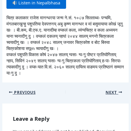
Listen in Nepalbhasa
चित्र कलाकार राजेश मानन्धरया जन्म ने.सं. १०८७ सिल्लाथ्वः पन्चमि,
मंगलबारखुन्हु पशुपतिया देवपत्तनय् अबु कृष्ण मानन्धर व मां बसुमायाया कोखं जूगु
खः । बी.कम, बी.एफ.ए. यानादीम्ह वय्कलं कला, व्यंग्यचित्र व कला अध्ययन
याना च्वनादीगु दु । वय्कलं दकलय् न्हापां २०४४ सालय् मगन्ते चित्रकला
च्वयादीगु खः । वय्कलं २०४८ सालय् जनावर चित्रकोश व बोट बिरुवा
चित्रकोशया सपूm च्वयादीगु खः ।
वय्कलं पशुपति विकास कोषं २०४७ सालय् ग्वसाः ग्वःगु पोष्टर प्रतियोगिताय्
न्हाप, सिविनं २०४९ सालय् ग्वसाः ग्वःगु चित्रकला प्रतियोगिताय् हःपाः सिरपाः
त्याकादीगु दु । वय्कःयात वि.सं. २०६० सालय् दायित्व वाङमय प्रतिष्ठानं सम्मान
याःगु दु ।
PREVIOUS
NEXT
Leave a Reply