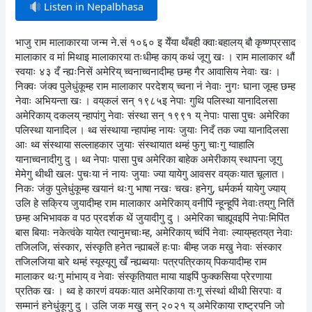
Listen in Nepalbhasa
भाजु राम मालाकारया जन्म ने.सं १०६० इ येँया थँबही क्वाःबहालय् बौ कृष्णप्रसाद
मालाकार व मां मिथाइ मालाकारया तःधीम्ह काय् कथं जूगु खः । राम मालाकार थौं
स्वयाः ४३ दँ न्ह्यःनिसें अमेरिय् च्वनाच्वनादीम्ह छम्ह गैर आवासिय नेवाः खः ।
निक्वः जंक्व पुलेधुंकूम्ह राम मालाकार परदेशय् च्वना नं नेवाः नुगः घाना जूम्ह छम्ह
नेवाः अभियन्ता खः । वय्‌कलं सन् १९८५इ नेपाः गुथि पलिस्था यानादिलसा
अमेरिकाय् दकलय् न्हापांगु नेवाः संस्था सन् १९९१ य् नेपाः पासा पुचः अमेरिका
पलिस्था यानादिल । थ्व संस्थाया न्हापांम्ह नायः जुयाः निदँ तक ज्या यानादिलसा
आः थ्व संस्थाया सल्लाहकार जुयाः संस्थायात थम्हं फुगु चाःगु ग्वाहालि
यानाच्वनादीगु दु । थ्व नेपाः पासा पुच अमेरिका बाहेक अमेरीकाय् स्थापना जूगु
मेमेगु थीथी खलः पुचःया नं नायः जुयाः ज्या यायेगु आवसर वय्‌कःयात चूलात ।
निकः जंकु पुलेधुंकूम्ह खयानं थःगु भाषा नखः चखः हनेगु, धर्मकर्म यायेगु ज्याय्
उलि हे सक्रिय जुयादीम्ह राम मालाकार अमेरिकाय् वनीपिं न्हून्हूपिं नेवाःतय्‌गु नितिं
छम्ह अभिभावक व पठ प्रदर्शक थें जुयादीगु दु । अमेरिका चाह्यूवइपिं नेपाःमिपिंत
बास बियाः नकेत्वंके यायेत त्यानुमचाःम्ह, अमेरिकाय् च्वंपिं नेवाः ल्याय्‌म्हतय्‌त नेवाः
तजिलजि, संस्कार, संस्कृति हनेत न्ह्याबलें हःपाः बीम्ह जक मखु नेवाः संस्कार
तजिलजिया बारे थम्हं स्यूस्यूगु खँ न्ह्यब्वयाः पत्रपत्रिकाय् पिकयादीम्ह राम
मालाकर थःगु मांभाय् व नेवाः संस्कृतियात माया याइपिं फुक्कसिया प्रेरणाया
प्रतिक खः । थ्व हे कारणं वयकःयात अमेरिकाया तःगू संस्थां थीथी सिरपाः व
सम्मानं हनेधुंकूगु दु । उलि जक मखु सन् २०२१ य् अमेरिकाया राष्ट्रपनि जो