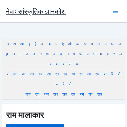
Skip
to
नेवाः सांस्कृतिक ज्ञानकोश
content
७
अ
आ
इ
ई
उ
ऋ
ए
ऐ
ओ
क
ख
ग
घ
च
छ
ज
झ
ञ
ट
ठ
ड
त
थ
द
ध
न
प
फ
ब
भ
म
य
र
ल
व
श
ष
स
ह
रं
रक
रघ
रज
रञ
रण
रत
रन
रम
रव
रश
रस
रा
रि
री
रु
रे
रो
राक
राग
राज
राध
रान
राप
राम
राष
रास
राम मालाकार