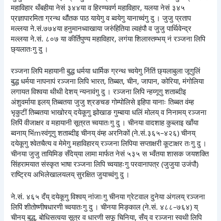
महाविहार थँबहीया नेसं ३४४या व हिरण्यवर्ण महाविहार, यलया नेसं ३४५
प्रज्ञापारमिता ग्रन्थ थौंतक पाठ यायेगु व ब्वयेगु यानाच्वंगु दु । जुजु प्रताप
मल्लया ने.सं.७७४या हनुमानध्वाखाया जरुंहितिया ल्वहंपौ व जुजु पार्थिवेन्द्र
मल्लया ने.सं. ८०७ या कीर्तिपुण्य महाविहार, लगंया शिलास्तम्भय् नं रञ्जना लिपि
छ्यलातःगु दु ।
रञ्जना लिपि महायानी बुद्ध धर्मया धार्मिक ग्रन्थ च्वयेगु निंतिं छ्यलाबुला जूगुलिं
बुद्ध धर्मया नापनापं रञ्जना लिपि भारत, तिब्बत, चीन, जापान, कोरिया, मंगोलिया
लगायत विश्वया थीथी देशय् न्यनावंगु दु । रञ्जना लिपि न्हय्गूगु शताब्दीइ
अंशुवर्माया इलय् तिब्बतया जुजु श्रङचङ गोम्पोलिसे इहिपा यानाः तिब्बत वंम्ह
भृकुटीं तिब्बतया भाखोरय् दयेकूगु झोखाङ गुम्बाया धलिं मोलय् व निनामय् रञ्जना
लिपिं वीजाक्षर व महायानी सूत्रत च्वयातःगु दु । चीनया वादशाह कुब्लाइ खाँया
ब्वनाय् भिंmस्वंगूगु शताब्दीइ चीनय् वंम्ह अरनिकों (ने.सं.३६५–४२६) चीनय्
दयेकूगु श्वेतचैत्य व मेमेगु महाविहारय् रञ्जना लिपिया सप्ताक्षरी कूटाक्षर तःगु दु ।
चीनया जुजु तायिमिङ सँदेय्‌या लामा मार्फत नेसं ५३५ स भ्वँतया शासक जयशक्ति
सिंहरामयात संस्कृत भाषा रञ्जना लिपि च्वयाहःगु परवानापत्र (जुजुया उजंपौ)
राष्ट्रिय अभिलेखालयलय् सुरक्षित जुयाच्वंगु दु ।
ने.सं. ४६५ दँय् दयेकूगु विश्वय् नांजाःगु चीनया ग्रेटवाल दुनेया अंगलय् रञ्जना
लिपिं शीतोष्णीषधारणी च्वयातःगु दु । चीनया मिङ्काल (ने.सं. ४८८–७६४) य्
चीनय् बुद्ध, बोधिसत्वया सूत्र व धारणी सफू चिनिया, सँय् व रञ्जना स्वथी लिपि