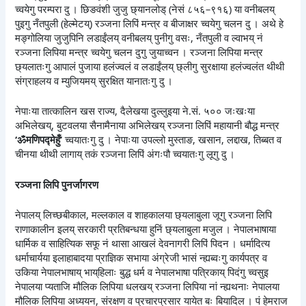
च्वयेगु परम्परा दु । छिङवंशी जुजु छ्यानलोड् (नेसं ८५६–९१६) या वनीबलय्
पुइगु नँतपुली (हेल्मेटय्) रञ्जना लिपिं मन्त्र व बीजाक्षर च्वयेगु चलन दु । अथे हे
मङ्गोलिया जुजुपिनि लडाईंलय् वनीबलय् पुनीगु वसः, नँतपुली व ल्वाभय् नं
रञ्जना लिपिया मन्त्र च्वयेगु चलन दुगु जुयाच्वन । रञ्जना लिपिया मन्त्र
छ्यलातःगु आपालं पुजाया हलंज्वलं व लडाईंलय् छ्लीगु सुरक्षाया हलंज्वलंत थीथी
संग्राहलय व म्युजियमय् सुरक्षित यानातःगु दु ।
नेपाःया तात्कालिन खस राज्य, दैलेखया दुल्लुइया ने.सं. ५०० जःखःया
अभिलेखय्, बुटवलया सैनामैनाया अभिलेखय् रञ्जना लिपिं महायानी बौद्ध मन्त्र
‘ॐमणिपद्मेहुँ’
च्वयातःगु दु । नेपाःया उपल्लो मुस्ताङ, खसान, लद्दाख, तिब्बत व
चीनया थीथी लागाय् तकं रञ्जना लिपिं अंगःपौ च्वयातःगु लूगु दु ।
रञ्जना लिपि पुनर्जागरण
नेपालय् लिच्छबीकाल, मल्लकाल व शाहकालया छ्यलाबुला जूगु रञ्जना लिपि
राणाकालीन इलय् सरकारी प्रतिबन्धया हुनिं छ्यलाबुला मजुल । नेपालभाषाया
धार्मिक व साहित्यिक सफू नं थासा आखलं देवनागरी लिपिं पिदन । धर्मादित्य
धर्माचार्यया इलाहाबादया प्राज्ञिक सभाया अंग्रेजी भासं न्ह्यब्वःगु कार्यपत्र व
उकिया नेपालभाषाय् भाय्‌हिलाः बुद्ध धर्म व नेपालभाषा पत्रिकाय् पिदंगु च्वसुइ
नेपालया प्यताजि मौलिक लिपिया धलखय् रञ्जना लिपिया नां न्ह्यथनाः नेपालया
मौलिक लिपिया अध्ययन, संरक्षण व प्रचारप्रसार यायेत बः बियादिल । पं हेमराज