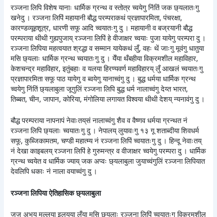
रञ्जना लिपि विशेष यानाः धार्मिक ग्रन्थ व स्तोत्र च्वयेगु निंतिं जक छ्यलातःगु
खनेदु । रञ्जना लिपिं महायानी बौद्ध परम्पराकथं प्रज्ञापारमिता, पंचरक्षा,
कारण्डव्यूहशूत्र, धारणी सफू आदि च्वयातःगु दु । महायानी व बज्रयानी बौद्ध
परम्पराया थीथी गुह्यपुजाय् रञ्जना लिपिं हे वीजाक्षर च्वयाः पुजा यायेगु परम्परा दु ।
रञ्जना लिपिया महत्वयात श्रद्धा व सम्मान यायेकथं लुँ, वहः थें जाःगु मूवंगु धातुया
मसि छ्यलाः धार्मिक ग्रन्थ च्वयातःगु दु । येँया थँबहीया विक्रमशील महाविहार,
केशचन्द्र महाविहार, इतुंबहाः व यलया हिरण्यवर्ण महाविहारय् लुँ आखलं च्वयातःगु
प्रज्ञापारमिता सफू पाठ यायेगु व ब्वयेगु यानाच्वंगु दु । बुद्ध धर्मया धार्मिक ग्रन्थ
च्वयेगु निंतिं छ्यलाबुला जूगुलिं रञ्जना लिपि बुद्ध धर्म नालाच्वंगु देय्त भारत,
तिब्बत, चीन, जापान, कोरिया, मंगोलिया लगायत विश्वया थीथी देशय् न्यनावंगु दु ।
बौद्ध परम्पराया नापनापं नेवाःतय्‌सं नालाच्वंगु शैव व वैष्णव धर्मया ग्रन्थत नं
रञ्जना लिपि छ्यलाः च्वयातःगु दु । नेपालय् लुयावःगु १३ गू शताब्दीया शिवधर्म
सफू, कुब्जिकामतम, चण्डी महात्म्य नं रञ्जना लिपिं च्वयातःगु दु । हिन्दू नेवाःतय्
नं देखा काइबलय् रञ्जना लिपिं हे गुरुमन्त्र व वीजाक्षर च्वयेगु परम्परा दु । धार्मिक
ग्रन्थ च्वयेत व धार्मिक ज्याय् जक अप्वः छ्यलाबुला जुयाच्वंगुलिं रञ्जना लिपियात
देवलिपि धकाः नं नाला वयाच्वंगु दु ।
रञ्जना लिपिया ऐतिहासिक छ्यलाबुला
जुजु अभय मल्लया इलय्‌या लुँया मसि छ्यलाः रञ्जना लिपिं च्वयातःगु विक्रमशील