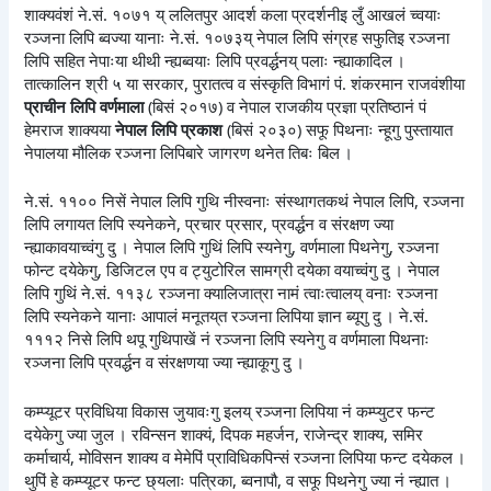
शाक्यवंशं ने.सं. १०७१ य् ललितपुर आदर्श कला प्रदर्शनीइ लुँ आखलं च्वयाः
रञ्जना लिपि ब्वज्या यानाः ने.सं. १०७३य् नेपाल लिपि संग्रह सफुतिइ रञ्जना
लिपि सहित नेपाःया थीथी न्ह्यब्वयाः लिपि प्रवर्द्धनय् पलाः न्ह्याकादिल ।
तात्कालिन श्री ५ या सरकार, पुरातत्व व संस्कृति विभागं पं. शंकरमान राजवंशीया
प्राचीन लिपि वर्णमाला
(बिसं २०१७) व नेपाल राजकीय प्रज्ञा प्रतिष्ठानं पं
हेमराज शाक्यया
नेपाल लिपि प्रकाश
(बिसं २०३०) सफू पिथनाः न्हूगु पुस्तायात
नेपालया मौलिक रञ्जना लिपिबारे जागरण थनेत तिबः बिल ।
ने.सं. ११०० निसें नेपाल लिपि गुथि नीस्वनाः संस्थागतकथं नेपाल लिपि, रञ्जना
लिपि लगायत लिपि स्यनेकने, प्रचार प्रसार, प्रवर्द्धन व संरक्षण ज्या
न्ह्याकावयाच्वंगु दु । नेपाल लिपि गुथिं लिपि स्यनेगु, वर्णमाला पिथनेगु, रञ्जना
फोन्ट दयेकेगु, डिजिटल एप व ट्युटोरिल सामग्री दयेका वयाच्वंगु दु । नेपाल
लिपि गुथिं ने.सं. ११३८ रञ्जना क्यालिजात्रा नामं त्वाःत्वालय् वनाः रञ्जना
लिपि स्यनेकने यानाः आपालं मनूतय्‌त रञ्जना लिपिया ज्ञान ब्यूगु दु । ने.सं.
१११२ निसे लिपि थपू गुथिपाखें नं रञ्जना लिपि स्यनेगु व वर्णमाला पिथनाः
रञ्जना लिपि प्रवर्द्धन व संरक्षणया ज्या न्ह्याकूगु दु ।
कम्प्यूटर प्रविधिया विकास जुयावःगु इलय् रञ्जना लिपिया नं कम्प्युटर फन्ट
दयेकेगु ज्या जुल । रविन्सन शाक्यं, दिपक महर्जन, राजेन्द्र शाक्य, समिर
कर्माचार्य, मोविसन शाक्य व मेमेपिं प्राविधिकपिन्सं रञ्जना लिपिया फन्ट दयेकल ।
थुपिं हे कम्प्यूटर फन्ट छ्यलाः पत्रिका, ब्वनापौ, व सफू पिथनेगु ज्या नं न्ह्यात ।