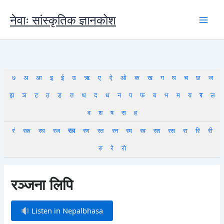
Skip
to
नेवाः सांस्कृतिक ज्ञानकोश
content
७
अ
आ
इ
ई
उ
ऋ
ए
ऐ
ओ
क
ख
ग
घ
च
छ
ज
झ
ञ
ट
ठ
ड
त
थ
द
ध
न
प
फ
ब
भ
म
य
र
ल
व
श
ष
स
ह
रं
रक
रघ
रज
रञ
रण
रत
रन
रम
रव
रश
रस
रा
रि
री
रु
रे
रो
रञ्जना लिपि
Listen in Nepalbhasa