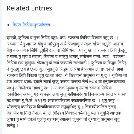
Related Entries
नेपाल लिपिया पुनर्जागरण
ब्राह्मी, कुटिला व गुप्त लिपिइ ह्यूपाः वयाः रञ्जना लिपिया विकास जूगु खः ।
‘रञ्जन’ धैगु आनन्द बीगु व न्ह्यैपुइगु अर्थ पिज्वइगु संस्कृत खँग्वः जूगुलिं आनन्द
बीगु व आकर्षक लिपि जूगुलिं रञ्जना लिपि धकाः धाःगु खः । रञ्जना लिपि कुंलूगु
व गोलाःगु छ्यं व तबाला, चिबाला व सालूगु ध्वयागु संयोजन यानाः च्वइ । रञ्जना
लिपिया छ्यं कुंलुयाः गोलाःगु बां खवं जवपाखे न्यनावनी । कुटिला वा सिद्धम लिपिइ
नं कुंलूगु छ्यं हे छ्यलाबुला जुइगुलिं सिद्धम लिपिया हे प्रभाव लानाः दकले न्हापां
रञ्जना लिपि विकास जूगु खःला धकाः नं विज्ञ्तय्‌सं अनुमान याःगु दु । थुकिया ना
रंज आखर धकाः दकले न्हापां जुजु प्रताप मल्लया नेसं ७७४ या हनुमानध्वखाया
जःधुं अभिलेखय् न्ह्यथंगु खः । आःतक लुयावःगु ल्याखं रञ्जना लिपिया
दक्वसिबय् न्हापांगु ग्रन्थ बङ्गालया जुजु महीपालदेवया विजयराज्य संवत ५ धकाः
न्ह्यथनातःगु ने.सं. ११३या अष्टसहस्रिका प्रज्ञापारमिता खः । थुगु सफू
थौंकन्हय् क्याम्ब्रिज विश्वविद्यालयया सफूकुथिइ दु । लिच्छवीकालिन इलय्
बिद्यार्जनया निंतिं नेपाल, बंगाल (गौढ) व तिब्बतय् वयेवनेगु चलन दुगुलिं आःतक
लुयावःगु मध्ये दकले पुलांगु ग्रन्थय् बंगालया जुजुया नां दुथ्याःगु अनुमान जूगु
खनेदु ।