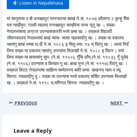
Listen in Nepalbhasa
मां सानुमाया व बौ धनबहादुर मानन्धरया क्वखं ने.सं. १०५७ कौलागा २ कुन्हु येँया
मरु ग्वाछेँमुगः गल्ली त्वालय् रत्नबहादुर साय्‌मिया जन्म जूगु खः । वय्‌कः
नेपालभाषाया अग्रज उपन्यासकारपिं मध्ये छम्ह खः । वय्‌कलं विद्यार्थी
जीवनकालय् नेपालभाषां बाखं च्वयाः च्वसा न्ह्याकादीगु खः । वय्‌कःया दकलय्
न्हापांगु बाखं भम्चा थःछेँ ने.सं. १०८६ इ सितु ल्याः १४ य् पिदंगु खः । थ्वयां निदँ
लिपा वय्‌कःया दकलय् न्हापांगु उपन्यास मिलाखों ने.सं. १०८८ इ पिदन । वयां
लिपा वय्‌कःया ब्वयाच्वंगु सुपः (ने.सं. ११००), गुँसि घाँय् (ने.सं. ११०३), गुँ पुलेवं
(ने.सं. ११०६) उपन्यास व कियातःगु ध्वः बाखं मुना (ने.सं. १११७) पिदंगु खः ।
वय्‌कलं विराट नेपालभाषा साहित्य सम्मेलनय् ब्वति कयाः बाखनय् न्हाप व ल्यू
सिरपाः त्याकादीगु दु । वय्‌कःया उपन्यास मध्ये दकलय् चर्चित उपन्यास मिलाखों
खः । वय्‌कलं ने.सं. १११८ य् मणिगल सिरपाः त्याकादीगु खः ।
PREVIOUS
NEXT
Leave a Reply