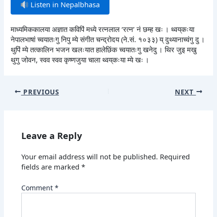
Listen in Nepalbhasa
माध्यमिककालया अज्ञात कविपिं मध्ये रत्नलाल ‘रत्न’ नं छम्ह खः । थ्वय्‌कःया
नेपालभाषां च्वयातःगु निपु म्ये संगीत चन्द्रोदय (ने.सं. १०३३) य् दुथ्यानाच्वंगु दु ।
थुपिं म्ये तत्कालिन भजन खलःयात हालेछिंक च्वयातःगु खनेदु । थिर जुइ मखु
थुगु जोवन, स्वव स्वव कृष्णजुया चाला थ्वय्‌कःया म्ये खः ।
PREVIOUS
NEXT
Leave a Reply
Your email address will not be published.
Required
fields are marked
*
Comment
*