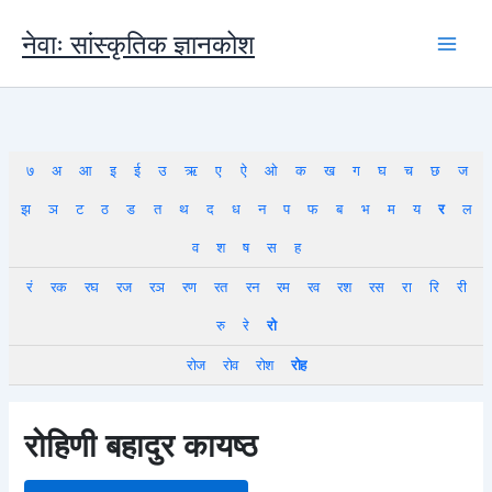
Skip
to
नेवाः सांस्कृतिक ज्ञानकोश
content
७
अ
आ
इ
ई
उ
ऋ
ए
ऐ
ओ
क
ख
ग
घ
च
छ
ज
झ
ञ
ट
ठ
ड
त
थ
द
ध
न
प
फ
ब
भ
म
य
र
ल
व
श
ष
स
ह
रं
रक
रघ
रज
रञ
रण
रत
रन
रम
रव
रश
रस
रा
रि
री
रु
रे
रो
रोज
रोव
रोश
रोह
रोहिणी बहादुर कायष्ठ