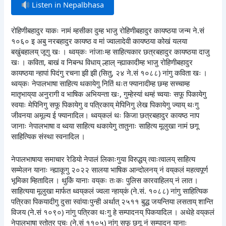
Listen in Nepalbhasa
रोहिणीबहादुर याकः नामं म्हसीका दुम्ह भाजु रोहिणीबहादुर कायष्ठया जन्म ने.सं
१०६० इ अबु नरबहादुर कायष्ठ व मां ज्वालादेवी कायष्ठया कोखं यलया
बखुंबहालय् जूगु खः । थ्वय्‌कः नांजाःम्ह साहित्यकार छत्रबहादुर कायष्ठया दाजु
खः । कविता, बाखं व निबन्ध विधाय् ल्हाल् न्ह्याकादीम्ह भाजु रोहिणीबहादुर
कायष्ठया न्हापां पिदंगु रचना झी झी (सितु, २४ ने.सं १०८८) नांगु कविता खः ।
थ्वय्‌कः नेपालभाषा साहित्य थकायेगु नितिं थःत फ्यानादीम्ह छम्ह सच्चाम्ह
मातृभाय्‌या अनुरागी व भाषिक अभियन्ता खः, गुम्हेस्यां थम्हं च्वयाः सफू पिकायेगु
स्वयाः मेपिनिगु सफू पिकायेगु व पत्रिकाय् मेपिनिगु लेख पिकायेगु ज्याय् थःगु
जीवनया अमूल्य ई फ्यानादिल। थ्वय्‌कलं थः किजा छत्रबहादुर कायष्ठ नाप
जानाः नेपालभाषा व थ्वया साहित्य थकायेगु तातुनाः साहित्य मूलुखा नामं छगू
साहित्यिक संस्था स्वनादिल ।
नेपालभाषाया समाचार रेडियो नेपालं लिकाःगुया विरुद्धय् त्वाःत्वालय् साहित्य
सम्मेलन यानाः न्ह्याकूगु २०२२ सालया भाषिक आन्दोलनय् नं वय्‌कलं महत्वपूर्ण
भूमिका म्हितादिल । थुकिं यानाः वय्‌कः तःकः पुलिस कारवाहिलय् नं लात ।
साहित्यया मूलुखा मार्फत थ्वय्‌कलं ज्वला न्हाय्‌कं (ने.सं. १०८८) नांगु साहित्यिक
पत्रिका पिकयादीगु दुसा स्वांयाःपुन्ही अर्थात् २५११ बुद्ध जयन्तिया लसताय् शान्ति
विजय (ने.सं १०९०) नांगु पत्रिका थःगु हे सम्पादनय् पिकयादिल । अथेहे वय्‌कलं
नेपालभाषा स्तोत्र पुचः (ने.सं ११०५) नांगु सफू छगू नं सम्पादन यानाः