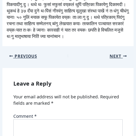
पिकयादीगु दु । थथे थः फुसां मफुसां वय्‌कलं थुपिं पत्रिका पिकायेगु दिकामदी ।
थुकथं हे ३७ दँया दुने थःपिंसं नीस्वंगु साहित्य मूलुखा संस्था पाखें नं तःधंगु चीधंगु
यानाः ५० गुलिं मयाक सफू पिकायेत वय्‌कः ताःलाःगु दु । थथे पत्रिकाय् पिदंगु
रचना तथा साहित्य सम्मेलनय् ब्वंगु लेखयात कयाः तत्कालिन पञ्चायत सरकारं
वय्‌कःयात तःकः हे ज्वनाः कारवाही नं यात तर वयकः छपति हे विचलित मजुसे
थःगु मातृभाषाया नितिं ज्या यानांच्वन ।
PREVIOUS
NEXT
Leave a Reply
Your email address will not be published.
Required
fields are marked
*
Comment
*