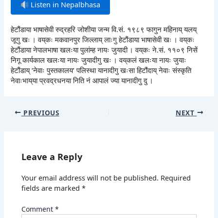
Listen in Nepalbhasa
हेटौंडाया भाषासेवी रुद्रहरि जोशीया जन्म वि.सं. १९८९ फागुन महिनाय् यलय्
जूगु खः । वय्‌कः मकवानपुर जिल्लाय् लाःगु हेटौंडाया भाषासेवी खः । वय्‌कः
हेटौंडाया नेपालभाषा खलःया पुलांम्ह नायः जुयादी । वय्‌कः ने.सं. ११०९ निसें
निगू कार्यकाल खलःया नायः जुयादीगु खः । वय्‌कलं खलःया नायः जुयाः
हेटौंडाय् ‘नेवाः पुस्तकालय’ पलिस्था यानादीगु खःसा हिटौंदाय् नेवाः संस्कृति
नेवाःभाय्‌या प्रवद्रधनया निति नं आपालं ज्या यानादीगु दु ।
PREVIOUS
NEXT
Leave a Reply
Your email address will not be published.
Required
fields are marked
*
Comment
*