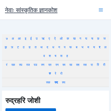
Skip
to
नेवाः सांस्कृतिक ज्ञानकोश
content
७
अ
आ
इ
ई
उ
ऋ
ए
ऐ
ओ
क
ख
ग
घ
च
छ
ज
झ
ञ
ट
ठ
ड
त
थ
द
ध
न
प
फ
ब
भ
म
य
र
ल
व
श
ष
स
ह
रं
रक
रघ
रज
रञ
रण
रत
रन
रम
रव
रश
रस
रा
रि
री
रु
रे
रो
रुक
रुद
रुप
रुद्रहरि जोशी