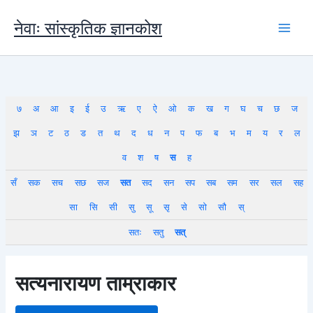
Skip
to
नेवाः सांस्कृतिक ज्ञानकोश
content
७
अ
आ
इ
ई
उ
ऋ
ए
ऐ
ओ
क
ख
ग
घ
च
छ
ज
झ
ञ
ट
ठ
ड
त
थ
द
ध
न
प
फ
ब
भ
म
य
र
ल
व
श
ष
स
ह
सँ
सक
सच
सछ
सज
सत
सद
सन
सप
सब
सम
सर
सल
सह
सा
सि
सी
सु
सू
सृ
से
सो
सौ
स्
सतः
सतु
सत्
सत्यनारायण ताम्राकार