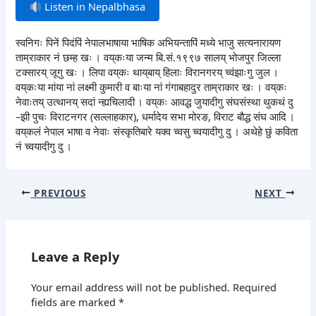
Listen in Nepalbhasa
स्वनिगः पिनें पिदंपिं नेपालभाषाया भाषिक अभियन्तापिं मध्ये भाजु सत्यनारायण
ताम्राकार नं छम्ह खः । वय्‌कःया जन्म बि.सं.१९९७ सालय् भोजपुर जिल्ला
टक्सारय् जूगु खः । लिपा वय्‌कः थाय्‌बाय् हिलाः विरानगरय् च्वंझाःगु जुल ।
वय्‌कःया मांया नां लक्ष्मी कुमारी व बाःया नां गंगाबहादुर ताम्राकार खः । वय्‌कः
नेवाःतय् उत्थानय् सदां न्ह्यचिलादी । वय्‌कः आवद्ध जुयादीगु संघसंस्था थुकथं दु
–झी पुचः विराटनगर (सल्लाहकार), धर्मादेय सभा मोरङ, विराट बौद्ध संघ आदि ।
वय्‌कलं नेपाल भाषा व नेवाः संस्कृतिबारे यक्व च्वसु च्वयादीगु दु । अथेहे छुं कविता
नं च्वयादीगु दु ।
PREVIOUS
NEXT
Leave a Reply
Your email address will not be published.
Required
fields are marked
*