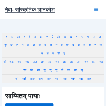
Skip
to
नेवाः सांस्कृतिक ज्ञानकोश
content
७
अ
आ
इ
ई
उ
ऋ
ए
ऐ
ओ
क
ख
ग
घ
च
छ
ज
झ
ञ
ट
ठ
ड
त
थ
द
ध
न
प
फ
ब
भ
म
य
र
ल
व
श
ष
स
ह
सँ
सक
सच
सछ
सज
सत
सद
सन
सप
सब
सम
सर
सल
सह
सा
सि
सी
सु
सू
सृ
से
सो
सौ
स्
सां
साई
साक
साध
सान
साप
साम
साय
सार
साह
साय्मितय् पायाः