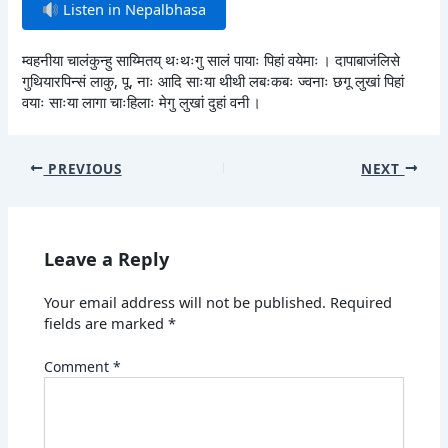
Listen in Nepalbhasa
म्वहनीया चालंकुन्हु साय्मितय् थःथःगु सालं पायाः पिहां वयेमाः । दापाबाजंलिसे
गुथियारपिन्सं लाकु, पू, नाः आदि साःया थीथी लबःकबः ज्वनाः छगू लुखां पिहां
वयाः साःया लागा चाःहिलाः मेगु लुखां दुहां वनी ।
PREVIOUS
NEXT
Leave a Reply
Your email address will not be published.
Required
fields are marked
*
Comment
*