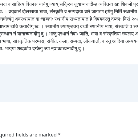
सम्पदा व साहित्य विकास यायेगु ज्याय् सक्रिय जुयाच्वनादीम्ह व्यक्तित्व खः शिवजी
 खः । वय्‌कलं दोलखाया भाषा, संस्कृति व सम्पदाया बारे जागरण हयेगु नितिं स्थानीय 
्रथा न्हनेत्यंगु अवस्थायात वाःचाय्काः स्थानीय सभ्यतायात हे विषयवस्तु दय्काः विसं २
ध्यमं ब्वति कयादीगु खः । स्थानीय ल्याय्‌म्हतय् दथ्वी स्थानीय भाषा, संस्कृति 
सन्धान नं यानाच्वनादीगु दु । भाजु प्रधानं नेवाः जाति, भाषा व संस्कृतिया ख्यलय
ाया भाषा, सांस्कृतिक परम्परा, संगीत, कला, सम्पदा, लोकवार्ता, वास्तु आदिया अध्य
भाय्‌या शव्दकोष दय्केगु ज्या न्ह्याकाच्वनादीगु दु ।
quired fields are marked
*