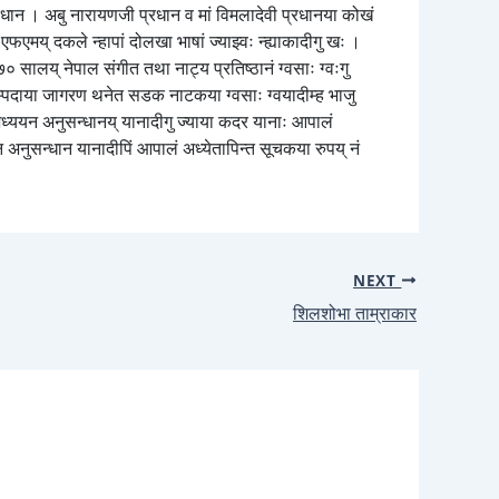
 प्रधान । अबु नारायणजी प्रधान व मां विमलादेवी प्रधानया कोखं
एफएमय् दकले न्हापां दोलखा भाषां ज्याझ्वः न्ह्याकादीगु खः ।
०७० सालय् नेपाल संगीत तथा नाट्य प्रतिष्ठानं ग्वसाः ग्वःगु
व सम्पदाया जागरण थनेत सडक नाटकया ग्वसाः ग्वयादीम्ह भाजु
् अध्ययन अनुसन्धानय् यानादीगु ज्याया कदर यानाः आपालं
यन अनुसन्धान यानादीपिं आपालं अध्येतापिन्त सूचकया रुपय् नं
NEXT
शिलशोभा ताम्राकार