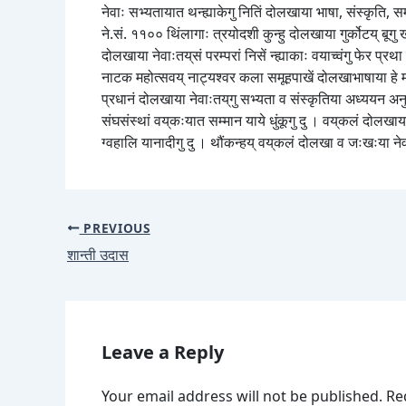
नेवाः सभ्यतायात थन्ह्याकेगु नितिं दोलखाया भाषा, संस्कृति, 
ने.सं. ११०० थिंलागाः त्रयोदशी कुन्हु दोलखाया गुर्कोटय् बूगु
दोलखाया नेवाःतय्‌सं परम्परां निसें न्ह्याकाः वयाच्वंगु फेर प
नाटक महोत्सवय् नाट्यश्वर कला समूहपाखें दोलखाभाषाया हे मा
प्रधानं दोलखाया नेवाःतय्‌गु सभ्यता व संस्कृतिया अध्ययन अनु
संघसंस्थां वय्‌कःयात सम्मान याये धुंकूगु दु । वय्‌कलं दोलख
ग्वहालि यानादीगु दु । थौंकन्हय् वय्‌कलं दोलखा व जःखःया नेवाः 
PREVIOUS
शान्ती उदास
Leave a Reply
Your email address will not be published.
Re