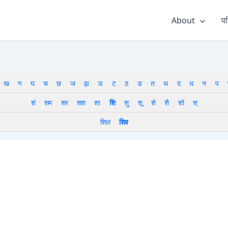
About
पर
ख
ग
घ
च
छ
ज
झ
ञ
ट
ठ
ड
त
थ
द
ध
न
प
शं
शम
शर
शश
शा
शि
शु
शू
शे
शै
शो
श्
शिल
शिव