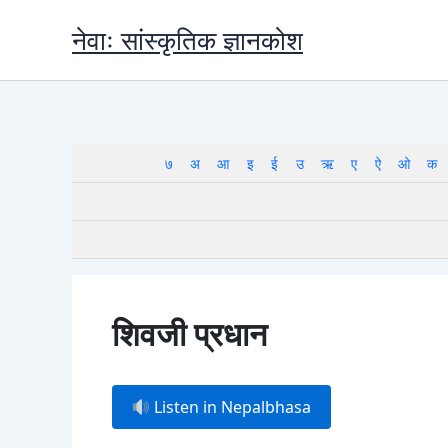
Skip
नेवाः सांस्कृतिक ज्ञानकोश
to
content
७
अ
आ
इ
ई
उ
ऋ
ए
ऐ
ओ
क
शिवजी प्रधान
Listen in Nepalbhasa