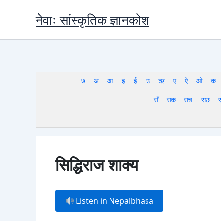
Skip
नेवाः सांस्कृतिक ज्ञानकोश
to
content
७
अ
आ
इ
ई
उ
ऋ
ए
ऐ
ओ
क
सँ
सक
सच
सछ
सिद्धिराज शाक्य
Listen in Nepalbhasa