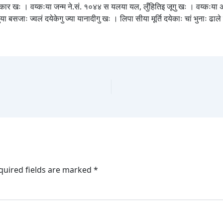
कलाकार खः । वय्कःया जन्म ने.सं. १०४४ स यलया यल, लुँहितिइ जूगु खः । वय्कःया अब
बसजाः ज्वलं दयेकेगु ज्या यानादीगु खः । लिपा सीया मूर्ति दयेकाः चां भुनाः ढाले या
quired fields are marked
*