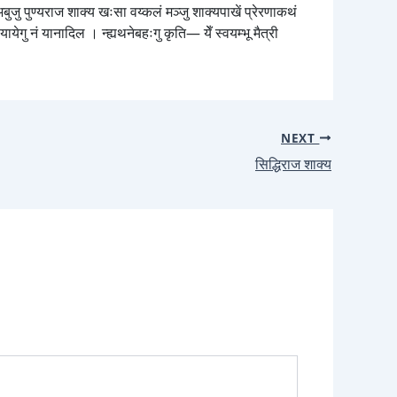
ुजु पुण्यराज शाक्य खःसा वय्कलं मञ्जु शाक्यपाखें प्रेरणाकथं
येगु नं यानादिल । न्ह्यथनेबहःगु कृति— येँ स्वयम्भू मैत्री
NEXT
सिद्धिराज शाक्य