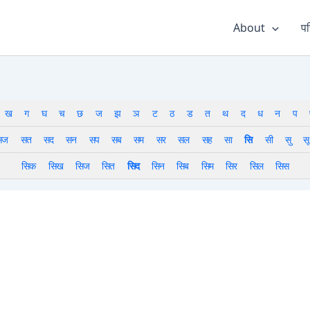
About
पर
ख
ग
घ
च
छ
ज
झ
ञ
ट
ठ
ड
त
थ
द
ध
न
प
सज
सत
सद
सन
सप
सब
सम
सर
सल
सह
सा
सि
सी
सु
सू
सिक
सिख
सिज
सित
सिद
सिन
सिब
सिम
सिर
सिल
सिस