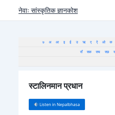
Skip
नेवाः सांस्कृतिक ज्ञानकोश
to
content
७
अ
आ
इ
ई
उ
ऋ
ए
ऐ
ओ
क
सँ
सक
सच
सछ
स्टालिनमान प्रधान
Listen in Nepalbhasa