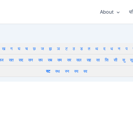
About
पर
ख
ग
घ
च
छ
ज
झ
ञ
ट
ठ
ड
त
थ
द
ध
न
प
सज
सत
सद
सन
सप
सब
सम
सर
सल
सह
सा
सि
सी
सु
सू
स्ट
स्थ
स्न
स्य
स्व