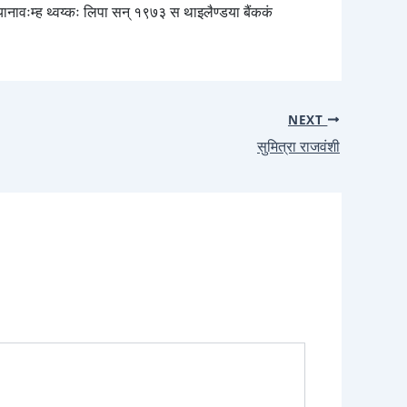
 यानावःम्ह थ्वय्कः लिपा सन् १९७३ स थाइलैण्डया बैंककं
NEXT
सुमित्रा राजवंशी