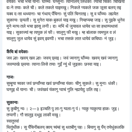
वयेकाः भचा भचा यानाः घाँय्म्वः घय्सुनाः त्वानालय् लिधंकाः त्याचा चिंकाः चिखिया
द्यःने तयाः कले ची। कले तकले याइमखु। निकले प्यकले जक जूसा बलय् तइ
यक्व दःसा थथ्यानाः चा गंथाय् पँचिनाः सुं पलिं चिनातइ। सु व घाँय्म्वः ल्ह्ययेत
सुकान्वः छ्यली। सु मुनेत याकःबुकलं याइ मखु। निम्हप्यम्ह जाइ। सु पुइके धुनेव
मुने मत्यःतले भचा झासु लनी। द्यः मभिं थें जुयावल धायेव धाःसा हथाय्पथासं
याइ। सुकाज्यां म्ह त्वपुक लं फी। सालुगु फी मखु। म्ह बांलाक त्वमपुल व लं
सालुगु जुल धायेव सुं झ्वय् झ्वय्पी। भचा तसकं लात धायेवं कचिघाः नं जुइ।
कैंचि बां वयेकाः
जव ल्हाः खवय् खव ल्हाः जवय् छ्वइ। जवं ज्वनागु घाँय्म्वः खवय् खवं ज्वनागु
जवय्पाखे छ्वयाः त्वानाःलिसे तयाः गुइँ न्युं थें जुइकाः छस्वा याइ।
गाजः
सुम्हूया च्वका जवं छप्वाँय्चा खवं छप्वाँय्चा यंकाः चीगु सुकले। सु मुनाः धंकी।
घय्पुइ थें यानाः ची। जवंखवं यंकागु प्वाचं गुलि न्ह्यायेदु उलि तइ।
सुकान्वः
सु कुबीगु न्वः। २—३ इञ्चति पु लाःगु ग्वलाःगु पं। प्यकु प्यकुत्या हाकः जुइ।
तप्यनी। गौ सालुइ दथुइ लाकी मखु।
स्वातुस्वां
थितुंथीक। सु पँचिनीबलय् क्वय् च्वंम्हं सु थतबीगु पहः। बियागु सु पँय् तयेधुंकलकि