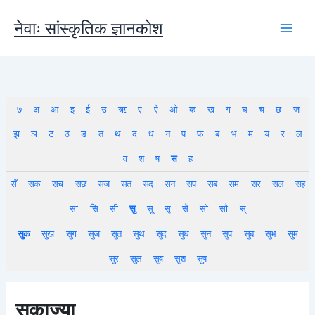
Skip
to
नेवाः सांस्कृतिक ज्ञानकोश
content
७
अ
आ
इ
ई
उ
ऋ
ए
ऐ
ओ
क
ख
ग
घ
च
छ
ज
झ
ञ
ट
ठ
ड
त
थ
द
ध
न
प
फ
ब
भ
म
य
र
ल
व
श
ष
स
ह
सँ
सक
सच
सछ
सज
सत
सद
सन
सप
सब
सम
सर
सल
सह
सा
सि
सी
सु
सू
सृ
से
सो
सौ
स्
सुक
सुख
सुग
सुज
सुत
सुथ
सुद
सुध
सुन
सुप
सुब
सुभ
सुम
सुर
सुल
सुव
सुश
सुष
सुकाज्या