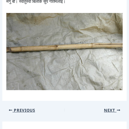
मेगु बी। स्वातुस्वां बिलकि सुपँ गतिमलाइ।
PREVIOUS
NEXT