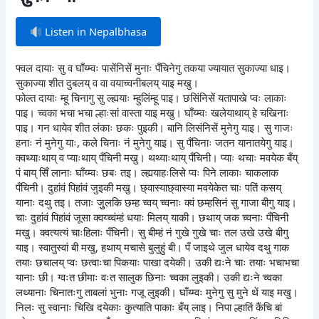
Listen in Nepalbhasa
फ्वल दायाः सु व घाँय्म्वः पासेंनिसें मुनाः पँचिनेगु तकया ज्यायात सुकाज्या धाइ।
सुकाज्या शीत दुबलय् व वा वयाच्वनीबलय् याइ मखु।
फोल्त दायाः म्हू चिनागु सु ल्ह्ययाः म्हुलिंम्हू पाइ। छसिंनिसें यतापाखे प्वः लाकाः
पाइ। च्वका भचा भचा ल्हाःसां वास्ता याइ मखु। घाँय्म्वः खलेयाथाय् हे चखिनाः
पाइ। गन धायेव शीत लंकाः छकः पुइकी। बानि लिसंनिसें मुनेगु याइ। सु गाजः
हनाः नं मुनेगु याः, कले चिनाः नं मुनेगु याइ। सु पँचिनाः जतन यानातयेगु याइ।
क्वथ्याःथाय् व प्याःथाय् पँचिनी मखु। थथ्याःथाय् पँचिनी। प्याः थचाः मवयेक बँय्
पं बाय् सिँ लानाः घाँय्म्वः छबः तइ। ल्ह्ययाहःलिसे प्वः पिने लाकाः चाकलाक
पँचिनी। दुहांवं पिहांवं जुइकी मखु। छ्वास्याछ्वास्या मवयेकेत चाः पतिं कसय्
यानाः दथु तइ। तजाः जुुलकि छम्ह च्वय् च्वनाः क्वं छम्हसिनं सु गाजा बीगु याइ।
चाः दुहांवं पिहांवं जूसा क्वय्च्वंम्हं धयाः मिलय् याकी। छथाय् जक च्वनाः पँचिनी
मखु। क्वत्यत्यं चाःहिलाः पँचिनी। सु बीम्हं नं गुखे गुखे चाः तल उखे उखे बीगु
याइ। स्वातुस्वां बी मखु, हथाय् मचासे बुलुहुं बी। पँ जाइथे जुल धायेव दथु गाक
तयाः छचालय् प्वः छत्वाःचा पिकयाः पाखा दयेकी। उकी द्यःने चाः तयाः भचाभचा
यानाः छी। ग्वःत छीमाः वःत सालुक छिनाः च्वका लुइकी। उकी द्यःने च्वका
लथ्यानाः चिनातःगु ताबलां भुनाः गजू लुइकी। घाँय्म्वः मुनेगु सु मुने थें याइ मखु।
निलः सु स्वानाः चिखि दयेकाः कुत्याति पाकाः बँय् लाइ। निपा ल्हातिं कैंचि बां