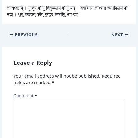
तांन्वःबलय् । गुन्दु्र फीगु चिकुबलय् फीगु याइ । बर्खामासं ताथिना च्वनीबलय् फी
मखु । थुगु बखतय् फीगु गुन्दु्र स्यनीगु भय दइ ।
PREVIOUS
NEXT
Leave a Reply
Your email address will not be published.
Required
fields are marked
*
Comment
*