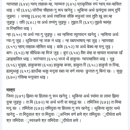
ग्वाय्ताहा (६४४) ग्वाय् ताहाकःम्ह, ग्वाय्मरु (६४५) प्राकृतिक रुपं ग्वाय् मवःम्हसित
धाइ । घो (६४६) घोरीया चीहाकःगु रूप खनेदु । थुकिया अर्थ छ्यंगूया ल्वय् दुपिं
जुइमाः । जयखु (६४७) या अर्थ त्याजिक सीके मफुसां जव तुति खू काःम्ह
जुइफु । तपि (६४८) या अर्थ तप्यंगु जुइफु । तुइतःरि (६४९) तुइसे च्वम्ंह
तःरिम्हसित धाइ ।
न्हा (६५०) या अर्थ प्याःगु जुइफु । थ्व न्हसिया व्युत्पादन खनेदु । न्हसिया अर्थ
प्याःगु जुइ । थुकियात न्ह जक नं धाइ । न्ह ख्वपभाषाय् न्हा जुइ । न्हाय्ताहा
(६५१) न्हाय् ताहाकःम्हेसित धाइ । बाके (६५२) या अर्थ बेक्वःम्ह मनू जुइ ।
बागः (६५३) म्ह चीधिकःम्ह मिजं जुइ । बुरा (६५४) वैंश वंम्ह वा म्हयात मल्वय्क खँ
ल्हाइम्हसित धाइ । भारंग्वारा (६५५) भाजं थें हाकुयाः ग्वाराम्हसित धाइ । भुइ
(६५६) भुयूम्ह, हाकुकसा (६५७) हाकुम्ह कसा, हाकुतःरि (६५८) हाकुसे तःरिम्ह,
ह्यामुथकू (६५९) ह्याउँम्ह थकू मनूया ख्वाःया वर्ण स्वयाः छुनातःगु बिनां खः । सुकू
(६७०) गंसिम्ह मनूयात धाइ ।
मात्रा
जिमा (६७१) झिमाःया हिलावःगु रूप खनेदु । थुकिया अर्थ स्वांमा वा लामा झिमा
दुम्ह जुइफु । तःमि (६७२) या अर्थ धनी वा समृद्ध खः । तमिजिव (६७३) तःमिम्ह
मनू खः । तमिदेवा (६७३) तमिदुवाःया हिलावःगु रुप खनेदु । थुकिया सुत्र थथे
खनेदु – तःमिदुवाल श्र तःमिदुवाः ृअन्तिम वर्ण क्षये श्र तमिदुवाः ृदीर्घता क्षये
श्र तमिदेवाः ृस्वरक्षये श्र तमिदेवा ृदीर्घता क्षये ।