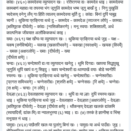
कांद्यः (४६०) कामदेवया व्युत्पादन खः । रतिरागया द्यः कामदेव धाइ । कामदेवया
कामबाणं महाद्यःया तपस्या भंग जूगुलिं कामदेव भष्म जूगु बाखँ दु । निगु पुखुलिं
च्वदेसय् वनेगु लँय् गाःहिति त्वालय् कामदेवया मूर्ति दु । कांद्यः बिनां दुपिं प्वबुइ
च्वनी । थुकिया प्रक्रिया थथे दु – कामदेव – कामदेअ [व्यञ्जन लोपे] – कामद्यः
[क्षतिपूरक दीर्घतो] – कांद्यः [नासिकीकरणे] । मनू स्वयाः शक्तिशाली, अर्ध
काल्पनिक जीवयात अलौकिककथं काइ ।
ख्याः (४६१) यक्ष खँग्वःया व्युत्पादन खः । थुकिया प्रक्रिया थथे जुइ – यक्ष –
यकष [वर्णविच्छेदे] – यकख [खकारीभवने] – यकखा [स्वरक्षये] – खयक [विपर्ये]
– ख्यक [अक्षरलोपे] – ख्याः [दीर्घतो] – ख्या
[दीर्घता क्षये] ।
चन्द्यः (४६२) चन्देश्वरी द्यःया व्युत्पादन खनेदु । थुमि दिगद्यः ख्वपया सिद्धपुखू
जूगुलिं थुपिं ख्वपं वःगु सिइदु । ख्वप चन्देश्वरी द्यःथाय्पाखें वयाः बोडे च्वनीपिं
स्यस्यः खः । थुकिया प्रक्रिया थथे खनेदु – चन्देश्वरीद्यः – चन्नेश्वरीद्यः
[प्रगत समिभवने] – चन्नेसरीद्यः [श्रुति क्षये] – चन्नेसद्यः [रि क्षये] – चन्नेद्यः
[स क्षये] – चन्द्यः [न लोपे] ।
देवल्हा (४६३) देवलाहतया व्युत्पादन खः । थुपिं द्यःया ल्हाः दुपिं स्यस्यःखलः
धाइ । थुकिया प्रक्रिया थथे जुइ – देवलाहात – देवल्हात [अक्षरलोपे] – देवल्हाः
[क्षतिपूरक दीर्घतो] – देवल्हा [दीर्घता क्षये] । थौंकन्हय् देवल्हा खलकं द्यांकमि
(स्वयादिसँ; द्यांकःमि) वा न्यालभुस्या (६) च्वइ । द्यः (७) तस्कं हे ज्ञानीम्ह व भिंम्ह
मनूयात नं धाइ ।
पामुद्यः (४६४) पाछैतरि खलःया पुलांगु बिनां खः । पामुद्यःया अर्थ पाउँद्यः जुइ ।
बोलिचालिया भासं पामुद्यः धाःसां च्वयेगु इलय् पंद्यः च्वयेगु याइ । थुकिया प्रक्रिया