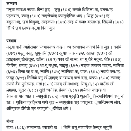
सामथ्र्य
मनूया सामथ्र्य स्वयाः बिनां छुइ । कुतु (६७४) तसकं धिसिलाःम्ह, बल्लाःम्ह
पहलवान, क्यातु (६७५) नाइसेच्वंम्ह क्यातुम्हेसित धाइ । थिकू (६७६) म्ह
बकूलाःम्ह, छ्यं थिकुम्ह, ल्वहंकपाः (६७७) ल्वहं थें कपाः बल्लाःम्ह, सिंछ्योँ (६७८)
सिँ थें छ्यं छाःम्ह मनूया बिनां जुल ।
स्वभाव
मनूया बानी व्यहोरायात स्वभावकथं काइ । थ्व स्वभावया कारणं बिनां जुइ । काचि
(६७९) मबूगु बस्तु, खुपुनसिं (६७०) खुयाः जक नइम्ह, खाखः (६७१) खँ
ल्हाइबलय् खेखेतूम्ह, खाँसः (६७२) यक्व खँ सःम्ह, धाःगु तेरे मदुम्ह, धेके (६७३)
जिद्दिम्ह, धमाथू (६७४) धाःगु मथूम्ह, नाइजु (६७५) नाइक व्यवहार याइम्ह, नानिचा
(६७६) मिसा पह वःम्ह, न्यासि (६७७) न्यासिचाःम्ह, पाकः (६७८) नवाये मसःम्ह,
फय्कु (६७९) सितिकं वंगु खँ ल्हाइम्ह वा प्वाथय् फसं दंम्ह, बाज्यः (६८०) ल्याय्म्ह–
ल्यासे वैँश पुलेत्यंम्ह, भतां (६८१) मनय् खँ मथाःम्ह, सिचु (६८२) याउँक खँ
ल्हाइम्ह, सुत्रु (६८३) सुतिं च्वनीम्ह, हेक्का (६८४) ह्ययेकाः काइम्ह वा
हेक्साद्यःयात धाइ । ज्यापुसो (६८५) ज्याया प्रवृत्ति थुइकीगु क्रियाविशेषणं वःगु नां
खः । थुकिया प्रक्रिया थथे जुइ – ज्यापुसोक श्र ज्यापुस्वः ृअन्तिमवर्ण लोप,
क्षतिपूरक दीर्घतो श्र ज्यापुसो ृदीर्घता क्षये ।
बंजाः
बंजाः (६८६) सामान्यतः व्यापारी खः । थिमि छगू व्यापारिक केन्द्र जूगुलिं