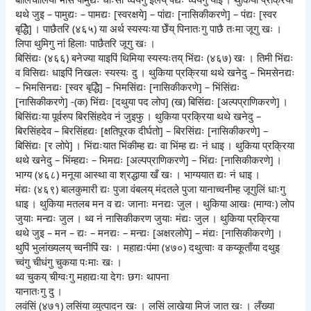
थथे जुइ – पामुद्यः – पामद्यः [स्वरक्षये] – पांद्यः [नासिकीकरणे] – पंद्यः [स्वर
बृद्धिे] । पाछैतरि (४६५) या अर्थ स्यस्यःया छेँय् पिनातःगु पाछै तःमा जूगु खः ।
लिपा थुमिगु नां हिलाः पाछैतरि जूगु खः ।
बिसिंद्यः (४६६) बनेज्या याइपिं थिमिया स्यस्यःतय् भिंद्यः (४६७) खः । तिमी भिंद्यः
व विसिद्यः धाइपिं निखलः स्यस्यः दु । थुकिया प्रक्रिया थथे खनेदु – भिमसेनद्यः
– भिमसिनद्यः [स्वर बृद्धिे] – भिमसिंद्यः [नासिकीकरणे] – भिंसिंद्यः
[नासिकीकरणे] -(क) भिंद्यः [दथुया पद लोप] (ख) बिसिंद्यः [अल्पप्राणिकरणे] ।
बिसिंद्यःया पूर्वरुप बिरसिंहदेव नं जुइफु । थुकिया प्रक्रिया थथे खनेदु –
बिरसिंहदेव – बिरसिंहद्यः [क्षतिपूरक दीर्घतो] – बिरसिंद्यः [नासिकीकरणे] –
बिसिंद्यः [र लोपे] । भिंद्यःयात भिंकीम्ह द्यः वा भिंम्ह द्यः नं धाइ । थुकिया प्रक्रिया
थथे खनेदु – भिंम्हद्यः – भिमद्यः [अल्पप्राणिकरणे] – भिंद्यः [नासिकीकरणे] ।
भाग्य (४६८) मनूया आस्था वा श्रद्धाया खँ खः । भाग्ययात द्यः नं धाइ ।
मंद्यः (४६९) बालकुमारी द्यः पुजा वंबलय् मंदतले पुजा यानाच्वनीम्ह जूगुलिं धाःगु
धाइ । थुकिया मतलब मन व द्यः जानाः मनद्यः जुल । थुकिया आखः (माग्वः) लोप
जुयाः मन्द्यः जुल । थ्व नं नासिकीकरण जुयाः मंद्यः जुल । थुकिया प्रक्रिया
थथे जुइ – मन – द्यः – मनद्यः – मन्द्यः [अक्षरलोपे] – मंद्यः [नासिकीकरणे] ।
थुपिं भुलांख्यलय् च्वनीपिं खः । महाद्यःपंमा (४७०) दथुत्वाः व कय्कूताँया दथुइ
च्वंगु चीधंगु चुकया पःमाः खः ।
थ्व चुकय् चीग्वःगु महाद्यःया देगः छगः थापना
यानातःगु दु ।
लवंसिं (४७१) लसिंया व्युत्पादन खः । लसिं लाखेया मिजं जात खः । लँख्या