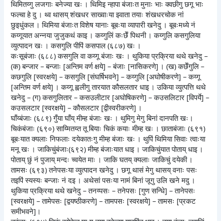
थिमितय्गु लजगाः बनेज्या खः । थिमिइ न्हापा बंजाःत मुनाः भाः क्वछीगु छगू भाः
फल्चा हे दु । थ्व थासय् शंखधर साख्वाःया झ्वाता तयाः शंखधरचोक नां
छुइधुंकल । थिमिया बंजाःत विशेष यानाः बूबःया व्यापारी खनेदु । बूबःमध्ये नं
कय्गूयात अन्नया जुजुकथं काइ । कय्गुलिं कःछेँ पिथनी । कय्गुलि कसगुलिया
व्युत्पादन खः । कसगुलि पीपिं कसपाल (६८७) खः ।
कःसूबंजाः (६८८) कसगुलि वा कय्गू बंजाः खः । थुकिया प्रक्रिया थथे खनेदु –
(क) बन्जार – बन्जाः [अन्तिम वर्ण क्षये] – बंजाः [नासिकरणे] । (ख) कछेँगुलि –
कछगुलि [स्वरक्षये] – कसगुलि [संघर्षिभवने] – कय्गुलि [अघोषीकरणे] – कय्गू
[अन्तिम वर्ण क्षये] । कय्गू ह्वलीगु तारयात कौसलतार धाइ । उकिया व्युत्पत्ति थथे
खनेदु – (ग) कसगुलितार – कसउलीटार [अघोषिकरणे] – कउसलिटार [विपर्ये] –
कउसलटार [स्वरक्षये] – कौसलटार [द्वीस्वरीकरणे] ।
घाँय्बंजाः (६८९) गुँया घाँय् मीम्ह बंजाः खः । थुमिगु मेगु बिनां दानपति खः।
चिकंबंजाः (६९०) साय्मितय्त तू बियाः चिकं कयाः मीम्ह खः । छाताबंजाः (६९१)
बूबःयात क्यलाः निफलाः दयेकातःगु मीम्ह बंजाः खः । थुपिं थिमिया सिवाः त्वाःया
मनू खः । जाकिचुंबंजाः(६९२) मीम्ह बंजाःयात धाइ । जाकिचुंयात पोताय् धाइ ।
पोताय् छुं नं पुजाय् मन्दः च्वयेत माः । जाकि घतय् क्यलाः जाकिचुं दयेकी ।
तामसः (६९३) तनेपसःया व्युत्पादन खनेदु । छगू थासं मेगु थासय् वनाः पसः
तइपिं स्यस्यः बन्जाः नं दइ । अथेसां पसःया नामं बिनां जूगु उलि खने मदु ।
थुकिया प्रक्रिया थथे खनेदु – तनय्पसः – तनेपसः [गुण सन्धिे] – तानेपसः
[स्वरक्षये] – तामेपसः [द्वयष्ठीकरणे] – तामपसः [स्वरक्षये] – तामसः [प्रकट
समीभवने]।