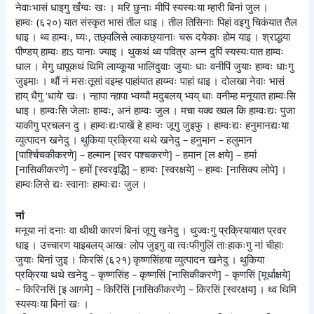
नेवाःभासं धाइगु खँग्वः खः । मरि छुनाः मीपिं स्यस्यःया म्हारी बिनां जुल ।
हाम्वः (६२०) यात संस्कृत भासं तील धाइ । तील तिसिनाः पिहां वइगु चिकंयात तैल
धाइ । थ्व हाम्वः, घ्यः, तछ्वलिसे ल्वाकछ्यानाः चरू दयेकाः होम याइ । श्राद्धया
पीण्डय् हाम्वः हाऽ यानाः ज्याइ । थुकथं थ्व पवित्र अन्न दुपिं स्यस्यःयात हाम्वः
धाल । मेगु धापूकथं थिमि लाय्कूया भालिंदुवाः जुयाः धाः वनीपिं जुयाः हाम्वः धाःगु
जुइमाः । थौं नं मसःतूसां वइम्ह पाहांयात हाय्म्वः पाहां धाइ । दोलखा नेवाः भासं
हाय् धैगु ‘धाये’ खः । न्हापा न्हापा भ्वय्पौ मदुबलय् भ्वय् धाः वनीम्ह मनूयात हाम्वःसि
धाइ । हाम्वःसि जेलाः हाम्वः, अनं हाम्वः जुल । मचा यक्व ख्वल कि हाम्वःद्यः पुजा
याकीगु प्रचलन दु । हाम्वःद्यःपाखें हे हाम्वः जूगु जुइफु । हाम्वःद्यः हनुमानद्यःया
व्युत्पादन खनेदु । थुकिया प्रक्रिया थथे खनेदु – हनुमान – हलुमान
[पार्श्चिचकीकरणे] – हल्मान [स्वर पश्चकरणे] – हमान [ल क्षये] – हमां
[नासिकीकरणे] – हमों [स्वरवृद्धिे] – हाम्वः [स्वरक्षये] – हाम्वः [नासिक्य लोपे] ।
हाम्वःलिसे द्यः स्वानाः हाम्वःद्यः जुल ।
नां
मनूया नां दनाः वा थीथी कारणं बिनां जूगु खनेदु । थुज्वःगु प्रक्रियायात प्रवर
धाइ । उच्चारण याइबलय् आखः लोप जुइगु वा त्वःफीगुलिं ताःहाकःगु नां चीहाः
जुयाः बिनां जुइ । किरसिं (६२१) कृष्णसिंहया व्युत्पादन खनेदु । थुकिया
प्रक्रिया थथे खनेदु – कृष्णसिंह – कृष्णसिं [नासिकीकरणे] – कृणसिं [मूर्धाक्षये]
– किरिनसिं [इ आगमे] – किरिंसिं [नासिकीकरणे] – किरसिं [स्वरक्षय] । थ्व थिमि
स्यस्यःया बिनां खः ।