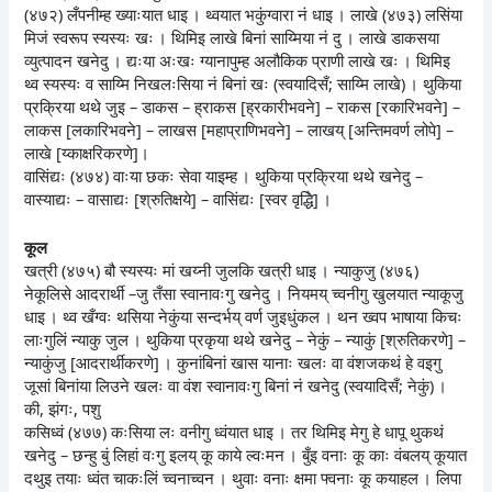
(४७२) लँपनीम्ह ख्याःयात धाइ । थ्वयात भकुंग्वारा नं धाइ । लाखे (४७३) लसिंया
मिजं स्वरूप स्यस्यः खः । थिमिइ लाखे बिनां साय्मिया नं दु । लाखे डाकसया
व्युत्पादन खनेदु । द्यःया अःखः ग्यानापुम्ह अलौकिक प्राणी लाखे खः । थिमिइ
थ्व स्यस्यः व साय्मि निखलःसिया नं बिनां खः (स्वयादिसँ; साय्मि लाखे) । थुकिया
प्रक्रिया थथे जुइ – डाकस – ह्राकस [ह्रकारीभवने] – राकस [रकारिभवने] –
लाकस [लकारिभवने] – लाखस [महाप्राणिभवने] – लाखय् [अन्तिमवर्ण लोपे] –
लाखे [य्काक्षरिकरणे]।
वासिंद्यः (४७४) वाःया छकः सेवा याइम्ह । थुकिया प्रक्रिया थथे खनेदु –
वास्याद्यः – वासाद्यः [श्रुतिक्षये] – वासिंद्यः [स्वर वृद्धिे] ।
कूल
खत्री (४७५) बौ स्यस्यः मां खय्नी जुलकि खत्री धाइ । न्याकुजु (४७६)
नेकूलिसे आदरार्थी –जु तँसा स्वानावःगु खनेदु । नियमय् च्वनीगु खुलयात न्याकूजु
धाइ । थ्व खँग्वः थसिया नेकुंया सन्दर्भय् वर्ण जुइधुंकल । थन ख्वप भाषाया किचः
लाःगुलिं न्याकु जुल । थुकिया प्रकृया थथे खनेदु – नेकुं – न्याकुं [श्रुतिकरणे] –
न्याकुंजु [आदरार्थीकरणे] । कुनांबिनां खास यानाः खलः वा वंशजकथं हे वइगु
जूसां बिनांया लिउने खलः वा वंश स्वानावःगु बिनां नं खनेदु (स्वयादिसँ; नेकुं) ।
की, झंगः, पशु
कसिध्वं (४७७) कःसिया लः वनीगु ध्वंयात धाइ । तर थिमिइ मेगु हे धापू थुकथं
खनेदु – छन्हु बुं लिहां वःगु इलय् कू काये ल्वःमन । बुँइ वनाः कू काः वंबलय् कूयात
दथुइ तयाः ध्वंत चाकःलिं च्वनाच्वन । थुवाः वनाः क्षमा फ्वनाः कू कयाहल । लिपा