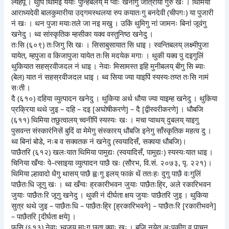
ल्यहेंपू । थुपिं थिमिइ यँयाः पुन्हिबलय् मे प्वाः खनीगु जात्राया गुरु खः । थिमिया
आराध्यदेवी बालकुमारीया उद्गमस्थलया रुप कयातःगु बनदेवी (चीपगः) या पुजारी
नं खः । थन पुजा मयाःतले जा नइ मखु । उकिं थुमिगु नां जामनः बिनां जूवंगु
खनेदु । थ्व सांस्कृतिक म्हसीका यक्व वस्तुनिष्ठ खनेदु ।
तःसि (६०९) तःजिगु सि खः । सिसाबुसायात सि धाइ । स्वन्तिबलय् लक्ष्मीपुजा
यायेत, म्हपुजा व किजापुजा यायेत तःसि मदयेक मगाः । थुकी यक्व पु दइगुलिं
थुकियात सहस्रवीजदल नं धाइ । नेवाः मिसामस्त इहि मुनीबलय् बीगु सि ब्याः
(बेल) यात नं सहस्रवीजदल धाइ । थ्व सिया ज्या याइपिं स्यस्यःतय्त तःसि नामं
सःती ।
दै (६१०) दहिया व्युत्पादन खनेदु । थुकिया अर्थ धौया ज्या याइम्ह खनेदु । थुकिया
प्रक्रिया थथे जुइ – दहि – दइ [अघोषीकरणे] – दै [द्वीस्वरीकरणे] । धौबजि
(६११) थिमिया तछुत्वालय् च्वनीपिं स्यस्यः खः । मचा प्वाथय् दुबलय् याइगु
पुसवन्त संस्कारंनिसें बुदिं वा मेमेगु संस्कारय् धौबजि इनेगु साँस्कृतिक महत्व दु ।
थ्व बिनां बोडे, नःब व सक्वतक नं खनेदु (स्वयादिसँ, सक्वया धौबजि)।
पाछैतरि (६१२) खलःयात थिमिया पामुद्यः (स्वयादिसँ, पामुद्यः) स्यस्यःयात धाइ ।
चिनिया खँग्वः पे–त्साइया व्युत्पादन पाछै खः (सौरभ, वि.सं. २०७३, पृ. २२१) ।
थिमिया ल्हावादो धैगु थासय् पाछै ह्वःगु इलय् फाकं थें ततःहः दुगु पाछै वःगुलिं
पाछैतःधि जूगु खः । थ्व खँग्वः ह्रकारीभवन जुयाः पाछैतःह्रि, अले रकारिभवन
जुयाः पाछैतःरि जूगु खनेदु । थुकी नं दीर्घता क्षय जुयाः पाछैतरि जुइ । थुकिया
सुत्र थथे जुइ – पाछैतःधि – पाछैतःह्रि [ह्रकारिभवने] – पाछैतःरि [रकारीभवने]
– पाछैतरि [दीर्घता क्षये] ।
फसि (६१३) नेवाः भ्वजय् माःगु छता क्वाः खः । बजि नयेत अःपुकीगु व पाचन