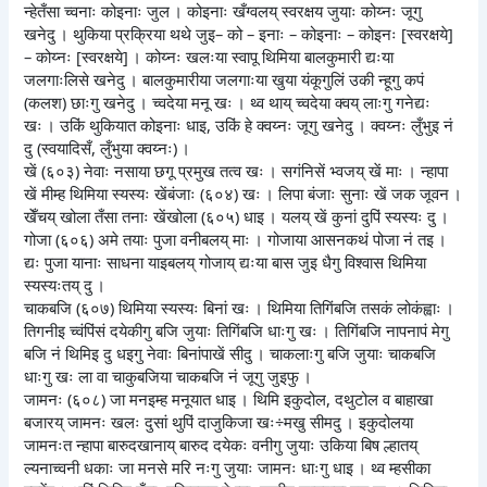
न्हेतँसा च्वनाः कोइनाः जुल । कोइनाः खँग्वलय् स्वरक्षय जुयाः कोय्नः जूगु
खनेदु । थुकिया प्रक्रिया थथे जुइ– को – इनाः – कोइनाः – कोइनः [स्वरक्षये]
– कोय्नः [स्वरक्षये] । कोय्नः खलःया स्वापू थिमिया बालकुमारी द्यःया
जलगाःलिसे खनेदु । बालकुमारीया जलगाःया खुया यंकूगुलिं उकी न्हूगु कपं
(कलश) छाःगु खनेदु । च्वदेया मनू खः । थ्व थाय् च्वदेया क्वय् लाःगु गनेद्यः
खः । उकिं थुकियात कोइनाः धाइ, उकिं हे क्वय्नः जूगु खनेदु । क्वय्नः लुँभुइ नं
दु (स्वयादिसँ, लुँभुया क्वय्नः) ।
खें (६०३) नेवाः नसाया छगू प्रमुख तत्व खः । सगंनिसें भ्वजय् खें माः । न्हापा
खें मीम्ह थिमिया स्यस्यः खेंबंजाः (६०४) खः । लिपा बंजाः सुनाः खें जक जूवन ।
खेँचय् खोला तँसा तनाः खेंखोला (६०५) धाइ । यलय् खें कुनां दुपिं स्यस्यः दु ।
गोजा (६०६) अमे तयाः पुजा वनीबलय् माः । गोजाया आसनकथं पोजा नं तइ ।
द्यः पुजा यानाः साधना याइबलय् गोजाय् द्यःया बास जुइ धैगु विश्वास थिमिया
स्यस्यःतय् दु ।
चाकबजि (६०७) थिमिया स्यस्यः बिनां खः । थिमिया तिगिंबजि तसकं लोकंह्वाः ।
तिगनीइ च्वंपिंसं दयेकीगु बजि जुयाः तिगिंबजि धाःगु खः । तिगिंबजि नापनापं मेगु
बजि नं थिमिइ दु धइगु नेवाः बिनांपाखें सीदु । चाकलाःगु बजि जुयाः चाकबजि
धाःगु खः ला वा चाकुबजिया चाकबजि नं जूगु जुइफु ।
जामनः (६०८) जा मनइम्ह मनूयात धाइ । थिमि इकुदोल, दथुटोल व बाहाखा
बजारय् जामनः खलः दुसां थुपिं दाजुकिजा खः÷मखु सीमदु । इकुदोलया
जामनःत न्हापा बारुदखानाय् बारुद दयेकः वनीगु जुयाः उकिया बिष ल्हातय्
ल्यनाच्वनी धकाः जा मनसे मरि नःगु जुयाः जामनः धाःगु धाइ । थ्व म्हसीका