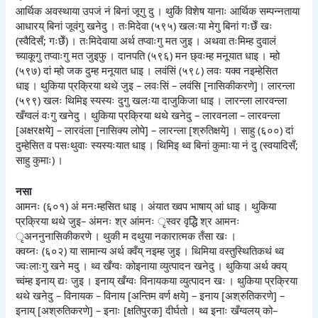
आर्थिक अवस्थाया उपजं नं बिनां जूगु दु । थुकिं विशेष यानाः आर्थिक सम्पन्नताया
आधारय् बिनां जूवंगु खनेदु । तःमिदेवा (५९५) खलःया मेगु बिनां गःछेँ खः
(स्वैदिसँ; गःछेँ) । तःमिदेवाया अर्थ तप्वाःगु मत जुइ । अथवा तःमिम्ह दुवालं
च्याकूगु तप्वाःगु मत जुइफु । दानपति (५९६) मन छ्वःम्ह मनूयात धाइ । म्हो
(५९७) दां म्हो जक दुम्ह मनूयात धाइ । लवंसिं (५९८) लवः यक्व नइम्हेसित
धाइ । थुकिया प्रक्रिया थथे जुइ – लवःसिं – लवंसि [नासिकीकरणे]। लारन्ला
(५९९) खलः थिमिइ स्यस्यः दुगु खलःया दाजुकिजा धाइ । लारन्ला लारवन्ला
खँग्वलं वःगु खनेदु । थुकिया प्रक्रिया थथे खनेदु – लारवनला – लारवन्ला
[अक्षरक्षये] – लारवंला [नासिक्य लोपे] – लारन्ला [श्रुतिक्षये] । साहु (६००) दां
दुम्हेसित व पसःथुवाः स्यस्यःयात धाइ । थिमिइ थ्व बिनां कुमाःया नं दु (स्वयादिसँ;
साहु कुमाः) ।
नसा
आमनः (६०१) अं मनःम्हसित धाइ । अंयात ख्वप भाषाय् आं धाइ । थुकिया
प्रक्रिया थथे जुइ– अंमनः श्र आंमनः ृस्वर वृद्धिे श्र आमनः
ृअननुनासिकीकरणे । थुकी म दथुया नकारात्मक तँसा खः ।
क्वय्नः (६०२) या सामान्य अर्थ क्वँय् नइम्ह जुइ । थिमिया वस्तुस्थितिकथं थ्व
ज्वःलाःगु खने मदु । थ्व खँग्वः कोइनाया व्युत्पादन खनेदु । थुकिया अर्थ क्वय्
च्वंम्ह इनाय् द्यः जुइ । इनाय् खँग्वः विनायकया व्युत्पादन खः । थुकिया प्रक्रिया
थथे खनेदु – विनायक – विनाय [अन्तिम वर्ण क्षये] – इनाय [अश्रुतिकरणे] –
इनाय् [अश्रुतिकरणे] – इनाः [क्षतिपुरक] दीर्घतो । थ्व इनाः खँग्वलय् को–