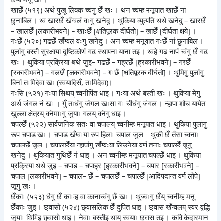
खाछेँ (५१९) अर्थ पुखू लिक्क च्वंगु छेँ खः । थन च्वंम्ह मनूयात खाछेँ नां
छुनाबिल । थ्व खारछेँ खँग्वलं वःगु खनेदु । थुकिया व्युत्पति थथे खनेदु – खारछेँ
– खालछेँ [लकारीभवने] – खाःछेँ [क्षतिपूरक दीर्घतो] – खाछेँ [दीर्घता क्षये] ।
गःछेँ (५२०) गढछेँ खँग्वलं वःगु खनेदु । अन च्वंम्ह मनूयात गःछेँ नां छुनाबिल ।
पुलांगु बस्ती सुरक्षाया दृष्टिकोणं गढ स्थापना याना तइ । थ्वहे गढ नापं च्वंगु छेँ गढ
खः । थुकिया प्रक्रिया थथे जुइ– गढछेँ – गह्रछेँ [ह्रकारीभवने] – गरछेँ
[रकारीभवने] – गलछेँ [लकारीभवने] – गःछेँ [क्षतिपूरक दीर्घतो] । थुमिगु पुलांगु
बिनां तःमिदेवा खः (स्वयादिसँ, तःमिदेवा)।
गःसि (५२१) गःया सिथय् च्वनीपिंत धाइ । गःया अर्थ बस्ती खः । थुकिया मेगु
अर्थ जंगल नं खः । गुँ तःधंगु जंगल खःसा गः चीधंगु जंगल । न्हापा शौच यायेत
खुल्ला क्षेत्रय् वनेमाःगु जुयाः गलय् वनेगु धाइ ।
चपल्छेँ (५२२) सार्वजनिक सतः वा चपालय् च्वनीम्ह मनूयात धाइ । थुकिया पुलांगु
रूप चपाड खः । चपाड खँग्वःया रुप हिलाः चपाल जुल । थुकी छेँ तँसा च्वनाः
चपालछेँ जुल । चपालछेँया न्हापांगु खँग्वःया लिउनेया वर्ण तनाः चपाल्छेँ जूगु
खनेदु । थुकियात गुथिछेँ नं धाइ । अन च्वनीम्ह मनूयात चपल्छेँ धाइ । थुकिया
प्रक्रिया थथे जुइ – चपाड – चपाह्र [ह्रकारीभवने] – चपार [रकारीभवने] –
चपाल [लकारीभवने] – चपाल– छेँ – चपालछेँ – चपाल्छेँ [आदिपदान्त वर्ण लोपे]
जूगु खः ।
छेँकाः (५२३) धैगु छेँ काःम्ह वा कानाच्वंगु छेँ खः । थुज्वःगु छेँय् च्वनीम्ह मनू
छेँकाः जुइ । छ्वासो (५२४) छ्वासलिक छेँ दुपिंत धाइ । छ्वास खँग्वलय् स्वर वृद्धि
जुयाः थिमिइ छ्वासो धाइ । नेवाः बस्तीइ थाय् स्वयाः छ्वास तइ । कवि केदारमान