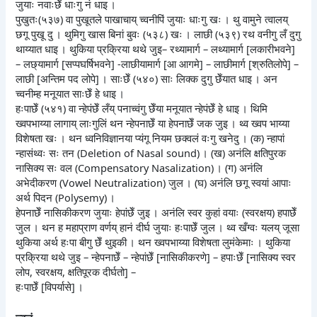
जुयाः नवाःछेँ धाःगु नं धाइ ।
पुखुतः(५३७) वा पुखूतले पाखाचाय् च्वनीपिं जुयाः धाःगु खः । थु वामुने त्वालय्
छगू पुखू दु । थुमिगु खास बिनां बुवः (५३८) खः । लाछी (५३९) रथ वनीगु लँ दुगु
थाय्यात धाइ । थुकिया प्रक्रिया थथे जुइ– रथ्यामार्ग – लथ्यामार्ग [लकारीभवने]
– लछ्यामार्ग [सप्पघर्षिभवने] -लाछीयामार्ग [आ आगमे] – लाछीमार्ग [श्रुतिलोपे] –
लाछी [अन्तिम पद लोपे] । साःछेँ (५४०) साः लिक्क दुगु छेँयात धाइ । अन
च्वनीम्ह मनूयात साःछेँ हे धाइ ।
हःपाछेँ (५४१) वा न्हेपंछेँ लँय् पनाच्वंगु छेँया मनूयात न्हेपंछेँ हे धाइ । थिमि
ख्वपभाय्या लागाय् लाःगुलिं थन न्हेपनाछेँ या हेपनाछेँ जक जुइ । थ्व ख्वप भाय्या
विशेषता खः । थन ध्वनिविज्ञानया प्यंगू नियम छक्वलं वःगु खनेदु । (क) न्हापां
न्हासंथ्वः सः तन (Deletion of Nasal sound) । (ख) अनंलि क्षतिपुरक
नासिक्य सः वल (Compensatory Nasalization) । (ग) अनंलि
अभेदीकरण (Vowel Neutralization) जुल । (घ) अनंलि छगू स्वयां आपाः
अर्थ पिदन (Polysemy) ।
हेपनाछेँ नासिकीकरण जुयाः हेपांछेँ जुइ । अनंलि स्वर कुहां वयाः (स्वरक्षय) हपाछेँ
जुल । थन ह महाप्राण वर्णय् हानं दीर्घ जुयाः हःपाछेँ जुल । थ्व खँग्वः यलय् जूसा
थुकिया अर्थ हःपा बीगु छेँ थुइकी । थन ख्वपभाय्या विशेषता लुमंकेमाः । थुकिया
प्रक्रिया थथे जुइ – न्हेपनाछेँ – न्हेपांछेँ [नासिकीकरणे] – हपाःछेँ [नासिक्य स्वर
लोप, स्वरक्षय, क्षतिपूरक दीर्घतो] –
हःपाछेँ [विपर्यासे] ।