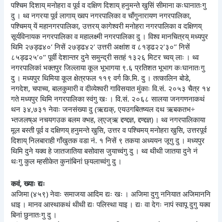
पश्चिम दिशाय् मनोहरा व पूर्व व दक्षिण दिशाय् हनुमन्ते खुसिं सीमाना कःघानातःगु
दु । थ्व नगरया पूर्व लागाय् ख्वप नगरपालिका व चाँगुनारायण नगरपालिका,
पश्चिमय् यें महानगरपालिका, उत्तरय् कागेश्वरी मनोहरा नगरपालिका व दक्षिणय्
सूर्यविनायक नगरपालिका व महालक्ष्मी नगरपालिका दु । विश्व मानचित्रय् मध्यपुर
थिमि २७ड्ढ४०’ निसें २७ड्ढ४२’ उत्तरी अक्षांश व ८१ड्ढ२२’३०’’ निसें
८५ड्ढ२५’०’’ पूर्वी देशान्तर दुने समुन्द्री सतहं १३२६ मिटर च्वय् लाः । थ्व
नगरपालिकां भक्तपुर जिल्लाया कूल भूभागया ९.६ प्रतिशत भूभाग कःघानातःगु
दु । मध्यपुर थिमिया कूल क्षेत्रफल ११९ वर्ग कि.मि. दु । तत्कालिन बोडे,
नगदेश, चपाच्व, बालकुमारी व दीव्येश्वरी गाविसयात मुंकाः वि.सं. २०५३ चैत्र १४
गते मध्यपुर थिमि नगरपालिका स्वंगु खः । वि.सं. २०६८ सालया जनगणनाकथं
थन ३४,७३१ नेवाः जनसंख्या दु (ऋद्यक्, एयउगबितष्यल दथ ऋबकतभ÷
भ्तजलष्अ नचयगउक बलम क्भह, ल्एज्ऋ द्दण्द्दज्ञ, द्दण्द्दज्ञ) । थ्व नगरपालिकाया
मूल बस्ती पूर्व व दक्षिणय् हनुमन्ते खुसि, उत्तर व पश्चिमय् मनोहरा खुसि, उत्तरपूर्व
दिशाय् निलबाराही गाँखुतक वडा नं. १ निसें ९ तकया अध्ययन जूगु दु । मध्यपुर
थिमि दुने यक्व हे जातजातिया बसोवास जुयाच्वंगु दु । थ्व थीथी जातया दुने नं
थःगु कुल म्हसीकेत कुनांबिनां छ्यलाच्वंगु दु ।
कवं, ख्याः द्यः
अजिमा (४५९) नेवाः समाजया आदिम द्यः खः । अजिमा दुगु ननियात अजिमाननि
धाइ । मानव आस्थाकथं थीथी द्यः पलिस्था याइ । द्यः वा देगः नापं स्वापू दुगु यक्व
बिनां छुनातःगु दु ।