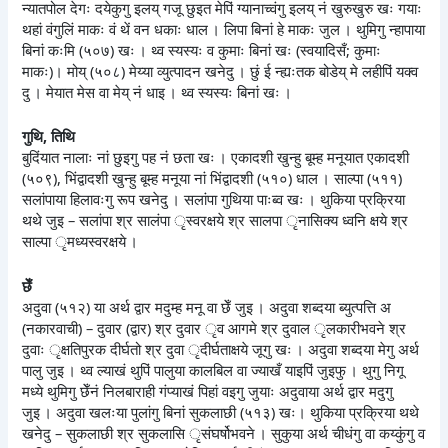
न्यातपोल देगः दयेकुगु इलय् गजू छुइत मेपिं ग्यानाच्वंगु इलय् नं खुरुखुरु खः गयाः
थहां वंगुलिं माकः वं थें वन धकाः धाल । लिपा बिनां हे माकः जुल । थुमिगु न्हापाया
बिनां कःमि (५०७) खः । थ्व स्यस्यः व कुमाः बिनां खः (स्वयादिसँ; कुमाः
माकः)। मोय् (५०८) मेय्या व्युत्पादन खनेदु । छुं ई न्ह्यःतक बोडेय् मे लहीपिं यक्व
दु । मेयात मेस वा मेय् नं धाइ । थ्व स्यस्यः बिनां खः ।
गुथि, तिथि
बुदिंयात नालाः नां छुइगु पह नं छता खः । एकादशी खुन्हु बूम्ह मनूयात एकादशी
(५०९), भिंद्वादशी खुन्हु बूम्ह मनूया नां भिंद्वादशी (५१०) धाल । साल्पा (५११)
सलांपाया हिलावःगु रूप खनेदु । सलांपा गुथिया पाःब्व खः । थुकिया प्रक्रिया
थथे जुइ – सलांपा श्र सालंपा ृस्वरक्षये श्र सालपा ृनासिक्य ध्वनि क्षये श्र
साल्पा ृमध्यस्वरक्षये ।
छेँ
अदुवा (५१२) या अर्थ द्वार मदुम्ह मनू वा छेँ जुइ । अदुवा शब्दया ब्युत्पत्ति अ
(नकारवाची) – दुवार (द्वार) श्र दुवार ृव आगमे श्र दुवाल ृलकारीभवने श्र
दुवाः ृक्षतिपुरक दीर्घतो श्र दुवा ृदीर्घताक्षये जूगु खः । अदुवा शब्दया मेगु अर्थ
पालु जुइ । थ्व ल्याखं थुपिं पालुया कालबिल वा ज्याखँ याइपिं जुइफु । थुगु निगू
मध्ये थुमिगु छेँनं निलबाराही गंप्याखं पिहां वइगु जुयाः अदुवाया अर्थ द्वार मदुगु
जुइ । अदुवा खलःया पुलांगु बिनां सुकलाछी (५१३) खः। थुकिया प्रक्रिया थथे
खनेदु – सुकलाछी श्र सुकलासि ृसंघर्षोभवने । सुकुया अर्थ चीधंगु वा कय्कुंगु व