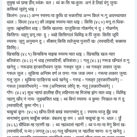
तुयुम्ह ध्वं छम्ह छेँय् थ्यंकः वल । ध्वं कःसि चाःहुलाः अनं हे लिहां वंगु जुयाः
कसिध्वं जूवंगु धाइ ।
किलंनः (४७८) अन्न स्यस्यःया कुथि वा भकारीया अन्न किलं नःगु अवस्थायात
धाल । किला (४७९) की लाइम्ह स्यस्यःयात धाइ । किसि (४८०) मनू तःधिकः
जुयाः ल्ह्वंम्हसित धाइ । किसि खलयाः दाजुकिजा गोकर्णय् नं दु । गोकर्णय्
किसिगाः धइगु छगू त्वाः दु । थ्वहे किसिगालं थिमिइ वःपिं जुयाः किसि जूपिं
स्यस्यः जूगु अनुमान दु । सँक्वय् किसि तलेजुया पुजारी खः (स्वयादिसँ; सक्वया
किसि)।
खिचाखि (४८१) किचकिच याइम्ह स्यस्यःयात धाइ । खिचाखि खलःयात
बजिबंजाः (४८२) नं धाइ (स्वयादिसँ; बजिबंजाः) । गलु (४८३) गरूड खँग्वलं वःगु
खनेदु । गरूडया ह्रकारीभवन जुयाः गरूह्र जुल । थ्व गरूह्र लकार जुयाः
गरूल जुल । थुकिया अन्तिम वर्ण ल तनाः गरू जक ल्यन । गरूया लकार जुयाः
गलु जुल । थुकिया प्रक्रिया थथे खनेदु – गरुड – गरूह्र [ह्रकारीभवने] –
गरूल [लकारीभवने] – गरू [अन्तिमपद लोपे] श्- गलु [लकारीभवने] ।
गोंगः (४८४) सुथ न्हापां हालीम्ह छेँय् लहिनातःम्ह मिजंम्ह झंगःयात धाइ । थिमिइ
न्ह्यागु खँय् नं नायः जुइम्हसित धाइ । थ्व बिनां स्यस्यः व कुमाः निखलःया नं दु
(स्वयादिसँ; कुमा गोंगः) ।
चखुचां कूनः (४८५) खँग्वःलिसे बाखं स्वानाच्वंगु दु । स्यस्यःभाजु बुँइ ज्या
सनाच्वंगु इलय् चखुँचा क्यंकः वंबलय् कू तन । अले चखुचां कू नः धाल । छुँ
(४८६) चीधिकःम्ह प्राणी खः । थ्व न्ह्याथासं न्ह्यनी । थ्व पःमाःया मेगु बिनां खः
(स्वयादिसँ, पःमाः) जगलु (४८७) गलु खँग्वलय् ज न्ह्यतँसा च्वनाः वःगु खनेदु ।