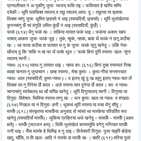
प्रणालीयात नं अःपुकीगु जुयाः भ्वजय् फसि तइ । फसियात हे खय्पि चय्पि
दयेकी । थुपिं पतासिक्व त्वालय् व तछु त्वालय् आपाः दु । तछुत्वाःया छ्वासः
लिक्क च्वंगु जुयाः थुमित छ्वासो नं धाइ (स्वयादिसँ; छ्वासो) । थुपिं भुलांखेलया
कुनय्च्वंगु छेँ च्वं वंगुलिं उमित कुंछेँ नं धाइ (स्वयादिसँ; कुंछेँ) ।
फाकं (६१४) धैगु फकं खः । सकिया मायात फकं धाइ । फकंया अकार ख्वप
भाषाय् आकार जुयाः फाकं जुइ । तुकं, म्हुकं, न्हाकं, बाकं थें फाकं नं छगू वाउँचा
खः । थ्व फाया वाउँचा वा फायात यःगु कं जुयाः फाकं जूगु खनेदु । उकिं नेवाः
खँभाय् दु कि ‘सकि नःम्ह फा थें पल्के थुल ।’ फाकं बिनां दुपिं स्यस्यः खलः सुंगा
त्वालय् च्वनी ।
प्याथः (६१५) भ्वाथःगु लायात धाइ । न्हापा काः (६१६) बिनां दुम्ह स्यस्यलं निम्ह
ब्याहा यानातःगु जुयाच्वन । छम्ह स्यस्यः, मेम्ह कुमाः । कुमाःनीया सन्तानयात
प्याथः धाल (स्वयादिसँ; कुमाःप्याथः) । व इलय् खुं दुःख ब्यूगु इलय् प्याथःयात लँ
लिक्क लाःगु पिनेया छेँ काल । अले स्यस्यःयात दुनेया छेँ काल । काः व प्याथः
च्वनाच्वंगु स्वयेबलय् थ्व खँ पाय्छि खनेदु । थुपिं दिगुत्वालय् च्वनी । दिगुत्वाःया
दिगुद्यः विशेषतः थिमिया स्यस्यःतय्गु खः । थन कुमाः खलःया प्याथः व शंखद्यः
(६१७) निखलःया नं दिगुद्यः हनी । थुकथं थुपिं स्यस्यःया मचा धैगु सीदु ।
माय्केँ (६१८) संस्कृतया मासकेँया अनुवाद थें च्वंसां थ्व मास्केया परिवर्तित रूप
खनेदु (स्वयादिसँ मास्केँ)। थुकिया प्रक्रिया थथे खनेदु – मासकेँ – मास्केँ [अक्षर
क्षये] – माय्केँ [व्यञ्जन क्षय] । थिमि भुलांखेलं कस्मातुंथि वनेगु ननियात माय्केँ
ननी धाइ । येँया मास्के हे थिमिइ वःगु धाइ । विजेश्वरी दिगुद्यः पुजा याइपिं बोडेया
खमु, चाँसि, तःमि खलः आदि नं मास्के वा माय्केँ खः । म्हारि (६१९) मरिया पुलां