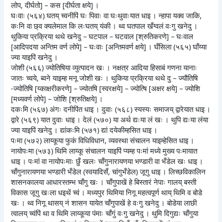
लोप, दीर्घतो] – कस [दीर्घता क्षये] ।
घःवाः (५६४) घतय् च्वनीपिं घः पिवाः वा घःथुवाःयात धाइ । न्हापा यक्व जाकि,
कःनि वा छ्व क्यलेमाल कि लःघतय् यंकी । थ्व घतपाल खँग्वलं वःगु खनेदु ।
थुकिया प्रक्रिया थथे खनेदु – घटपाल – घटवाल [श्रुतिकरणे] – घःवाल
[आदिपदया अन्तिम वर्ण लोपे] – घःवाः [अन्तिमवर्ण क्षये] । घँसिला (५६५) घाँय्या
ज्या याइपिं खनेदु ।
जोशी (५६६) ज्योतिषिया व्युत्पादन खः । नक्षत्र आदिया हिसाबं गणना यानाः
जातः च्वये, ब्वने याइम्ह मनू जोशी खः । थुकिया प्रक्रिया थथे दु – ज्यौतिषि
-ज्योतिषि [य्काक्षरीकरणे] – ज्योतषि [स्वरक्षये] – ज्योत्षि [अक्षर क्षये] – ज्योशि
[मध्यवर्ण लोपे] – जोशि [श्रुतिक्षये] ।
दकःमि (५६७) अंगः दनीपिंत धाइ । दुवाः (५६८) स्यस्यः समाजय् द्वारेयात धाइ ।
द्वारे (५६९) यात दुवाः धाइ । देलं (५७०) या अर्थ द्यःया लं खः । थुपि द्यःया लंया
ज्या याइपिं खनेदु । द्यांकःमि (५७१) द्यां दयेकीम्हसित धाइ ।
पःमा (५७२) लाय्कूया फुकं विधिविधान, व्यवस्था संचालन याइम्हेसित धाइ ।
नायोपःमा (५७३) थिमि लाय्कू संचालन याइपिं प्यम्ह पःमां मध्ये मुख्य पःमायात
धाइ । पःमां वा नायोपःमाः छुँ खलः चाँगुनारायणया भण्डारी वा भँडेल खः धाइ ।
चाँगुनारायणया भण्डारी भँडेल (स्वयादिसँ, चांगुभँडेल) जूगु धाइ । लिच्छविकालिन
शासनकालया आधारस्तम्भ चाँगु खः । चाँगुपाखें हे बिस्तारं नेपाः गालय् बस्ती
विकास जूगु खःला धइथें च्वं । मध्यपुर थिमिया निगू महत्वपूर्ण थाय् थिमि व बोडे
खः । थ्व निगू थासय् नं शासन यायेत चाँगुपाखें हे वःगु खनेदु । बोडेया लाछी
त्वालय् च्वंपिं था व थिमि लाय्कूया पंमाः चाँगुं वःगु खनेदु । थुमि दिगुद्यः चाँगुया