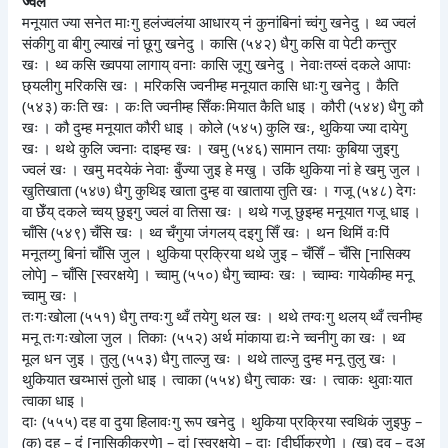
ज्वलं
मनूयात ज्या सनेत माःगु हलंज्वलंया आधारय् नं कुनांबिनां च्वंगु खनेदु । थ्व ज्वलं
संकीगु वा बीगु ल्याखं नां छूगु खनेदु । कासि (५४२) धैगु कसि वा पेटी कन्तुर
खः । थ्व कसि ख्वपया लागाय् वनाः कासि जूगु खनेदु । नेवाःतय्सं दकले आपाः
छ्यलीगु मरिकसि खः । मरिकसि ज्वनीम्ह मनूयात कासि धाःगु खनेदु । कैति
(५४३) कःति खः । कःति ज्वनीम्ह सिँकःमियात कैति धाइ । कौरी (५४४) धैगु कौ
खः । कौ दुम्ह मनूयात कौरी धाइ । कोले (५४५) कुलि खः, थुकिया ज्या दायेगु
खः । थथे कुलि ज्वनाः दाइम्ह खः । खमु (५४६) सामान तयाः कुबिया जुइगु
ज्वलं खः । खमु मदयेकं नेवाः बुँज्या जुइ हे मखु । उकिं थुकिया नां हे खमु जुल ।
खुतिखाता (५४७) धैगु कुथिइ खाता दुम्ह वा खाताया तुति खः । गजू (५४८) देगः
वा छेँय् दकले च्वय् छुइगु ज्वलं वा तिसा खः । थथे गजू छुइम्ह मनूयात गजू धाइ ।
चाँसि (५४९) चँसि खः । थ्व चँगुया जंगलय् दइगु सिँ खः । थन थिमिं वःपिं
मनूतय्गु बिनां चाँसि जुल । थुकिया प्रक्रिया थथे जुइ – चँसिँ – चँसि [नासिक्य
लोपे] – चाँसि [स्वरक्षये] । च्वामु (५५०) धैगु च्वाम्वः खः । च्वाम्वः गायेकीम्ह मनू
च्वामु खः ।
तःगःखोला (५५१) धैगु तग्वःगु थ्वँ तयेगु थल खः । थथे तग्वःगु थलय् थ्वँ त्वनीम्ह
मनू तःगःखोला जुल । तिकाः (५५२) अर्थ मांकाया द्यःने च्वनीगु का खः । थ्व
मूल धन जुइ । तुलु (५५३) धैगु ताल्जु खः । थथे ताल्जु दुम्ह मनू तुलु खः ।
थुकियात खय्भासं तुलो धाइ । त्वाका (५५४) धैगु त्वाकः खः । त्वाकः थुवाःयात
त्वाका धाइ ।
दाः (५५५) दह वा दुया हिलावःगु रूप खनेदु । थुकिया प्रक्रिया स्वथिकं जुइफु –
(क) दह – दं [नासिकीकरणे] – दां [स्वरक्षये] – दाः [दीर्घीकरणे] । (ख) दव – दअ