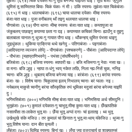
तूबंजाः (६९४) चिकं दयेकेत माःगु तूया बनेज्या याइपिंत धाइ । तूया बंजाः जूगुलिं
थुमिसं तू साय्मितय्त बियाः चिकं यंकाः नं मी । उकिं स्यस्यः तूबंजाःयात चिकंबंजाः
(६९५) नं धाइ । धालचाबंजाः (६९६) चाया धालचा दयेकाः मीम्ह स्यस्यः
बंजाःयात धाइ । पुजा वनीबलय् थ्वँ तइगु थलयात धालचा धाइ ।
पौगाबंजाः (६९७) पौगा थानाः मीम्ह स्यस्यः बंजाःयात धाइ । कय्तापुजा वा
जंकुबलय् पाछाइगु कपाय्या छता गा दइ । कपाय्यात कचिकां चिनाः ह्याउँगु व तुइगु
बालाबाला यानातःगु थुज्वःगु गायात पौगा धाइ । थौंकन्हय् थुमित पंभसा धाइगु
जुइधुंकल । थुकिया प्रक्रिया थथे खनेदु – पतिगाबंजाः – पइगाबंजाः
[आदिपदान्त व्यञ्जन लोपे] – पौगाबंजाः [पश्चकरणे] – पौबंजाः [आदिपदान्त लोपे]
– पौभंजाः [महाप्राणिभवने] – पभंसा [संघर्षिभवने] ।
बजिबंजाः (६९८) बजिया स्यस्यः ब्यापारी खः । बजि मजिमगाःगु नेवाः नसा खः ।
वा मनाः बजि ल्हुइ । न्हापा तःधंगु भ्वय् नकेत लछि, निला न्ह्यःनिसें चुक, ननिइ
च्वनाः बजि ल्हुइ । थुबलय् बजिया बनेज्या याइ । बरंबंजाः (६९९) बरांया स्यस्यः
बंजाः खः । विशेष यानाः चिकुलाया इलय् निभालय् च्वनाः बरं प्वलाः नइ ।
नयेबलय् माकुसे च्वनीगु बरंया साँस्कृतिक रुपं भूमिका मदुसां बरंया बनेज्या याइपिं
दु ।
भगिमसिबंजाः (७००) भगिमसि मीम्ह बंजाःयात धाइ । भगिमसिया अर्थ सीमदुनि ।
भुतूबंजाः (७०१) कुमालं दयेकातःगु चाभुतू मीम्ह कुमाःयात धाइ । छेँखापतिकं
नसात्वँसा ताःलाकेत भुतू माः । छेँया भुतू अप्पां दनाः चां इलातइ । थ्व भुतू
उखेथुखे संके मजिउ । तर कुमालं चां छिनातःगु भुतू माःथाय् यंकेजिउ । थुज्वःगु
भुतू विशेष यानाः दान बीत छ्यली ।
लुँबंजाः (७०२) थिमिइ स्यस्यः बिनां खः । लुँया ज्या वज्राचार्य वा शाक्यतय्सं