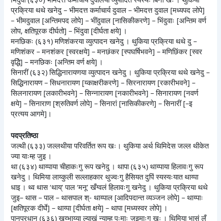
प्रक्रिया थथे खनेदु – भीमदत्त कर्माचार्य दुवाल – भीमदत्त दुवाल [मध्यपद लोपे]
– भीमदुवाल [अन्तिमपद लोपे] – भींदुवाल [नासिकीकरणे] – भिंदुवाः [अन्तिम वर्ण
लोप, क्षतिपूरक दीर्घतो] – भिंदुवा [दीर्घता क्षये] ।
मनछिकः (६३१) मणिशंकरया व्युत्पादन खनेदु । थुकिया प्रक्रिया थथे दु –
मणिशंकर – मनशंकर [स्वरक्षये] – मनछंकर [स्पघर्षिभवने] – मणिछिंकर [स्वर
वृद्धिे] – मनछिकः [अन्तिम वर्ण क्षये] ।
सिनारीं (६३२) सिद्धिनारायणया व्युत्पादन खनेदु । थुकिया प्रक्रिया थथे खनेदु –
सिद्धिनारायण – सिधनारायण [य्काक्षरीकरणे] – सिरनारायण [रकारीभवने] –
सिलनारायण [लकारीभवने] – सिन्नारायण [नकारीभवने] – सिनारायण [नवर्ण
क्षये] – सिनाराण [श्रुतिवर्ण लोपे] – सिनारां [नासिकीकरणे] – सिनारीं [–इ
प्रत्यय आगमे]।
पदप्रतिष्ठा
जल्थी (६३३) जल्लथीया परिवर्तित रूप खः। थुकिया अर्थ थिमिदेस जल्ल थीकेत
ज्या याःम्ह जुइ ।
था (६३४) थाय्पाया चीहाकःगु रूप खनेदु । थापा (६३५) थाय्पाया हिलावःगु रूप
खनेदु । थिमिया लाय्कुली सल्लाहकार थुज्वःगु हैसियत दुपिं स्यस्यःयात थाय्पा
धाइ । थ्व थास ‘थाय्’ पाल ‘मनू’ खँग्वलं हिलावःगु खनेदु । थुकिया प्रक्रिया थथे
जुइ– थास – पाल – थासपाल श्- थाय्पाल [आदिपदान्त व्यञ्जन लोपे] – थाय्पाः
[क्षतिपूरक दीर्घे] – थाय्पा [दीर्घता क्षये] – थापा [मध्यस्वर लोपे] ।
पानप्रधान (६३६) खय्भाय्या ल्याखं न्याम्ह पःमाः जुइमाःगु खः । थिमिया भासं लँ