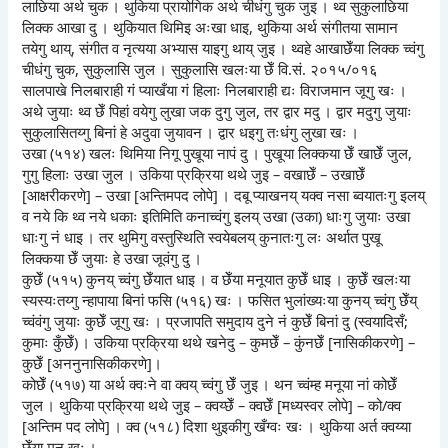
लाछिया अर्थ चुक । थुकिया प्रायोगिक अर्थ चीधंगु चुक जुइ । थ्व सुकुलाछिया
लिक्क आखा दु । थुकियात थिमिइ अःखा धाइ, थुकिया अर्थ संगीतया सामान
तयेगु थाय्, संगीत व नृत्यया अभ्यास याइगु थाय् जुइ । थ्वहे आखाछेँया लिक्क च्वंगु
चीधंगु चुक, सुकुलासि जुल । सुकुलासि खलःया छेँ वि.सं. २०१५/०१६
सालपाखे निलबाराही गं प्याखँया गं हिलाः निलबाराही द्यः विराजमान जूगु खः ।
अथे जुयाः थ्व छेँ पिहां वयेगु लुखा जक दुगु जुल, तर द्वार मदु । द्वार मदुगु जुयाः
सुकुलासितय्गु बिनां हे अदुवा जुयावन । द्वार धइगु तःधंगु लुखा खः ।
उखा (५१४) खलः थिमिया निगू पुखूया नापं दु । पुखूया लिक्कया छेँ खाछेँ जुल,
गुगु हिलाः उखा जुल । उकिया प्रक्रिया थथे जुइ – वखाछेँ – उखाछेँ
[आक्षरीकरणे] – उखा [अन्तिमपद लोपे] । दबू प्याखनय् यक्व नसा ब्वयातःगु इलय्
व नये कि थ्व नये धकाः इतिमिति कनाच्वंगु इलय् उखा (उका) धाःगु जुयाः उखा
धाःगु नं धाइ । तर थुमिगु वस्तुस्थिति स्वयेबलय् कुनातःगु लः अर्थात पुखू
लिक्कया छेँ जुयाः हे उखा जूवंगु दु ।
कुछेँ (५१५) कुनय् च्वंगु छेँयात धाइ । व छेँया मनूयात कुछेँ धाइ । कुछेँ खलःया
स्यस्यःतय्गु न्हापाया बिनां फसि (५१६) खः । फसित भुलांख्यःया कुनय् च्वंगु छेँय्
च्वंवंगु जुयाः कुछेँ जूगु खः । प्रजापति समुदाय दुने नं कुछेँ बिनां दु (स्वयादिसँ;
कुमाः कुँछेँ) । उकिया प्रक्रिया थथे खनेदु – कुमछेँ – कुंनछेँ [नासिकीकरणे] –
कुछेँ [अननुनासिकीकरणे]।
कोछेँ (५१७) या अर्थ क्वःने वा क्वय् च्वंगु छेँ जुइ । थन च्वंम्ह मनूया नां कोछेँ
जुल । थुकिया प्रक्रिया थथे जुइ – क्वय्छेँ – क्वछेँ [मध्यस्वर लोपे] – को/क्व
[अन्तिम पद लोपे] । क्व (५१८) दिशा थुइकीगु खँग्वः खः । थुकिया अर्त क्वय्या
छेँया मनू खः ।