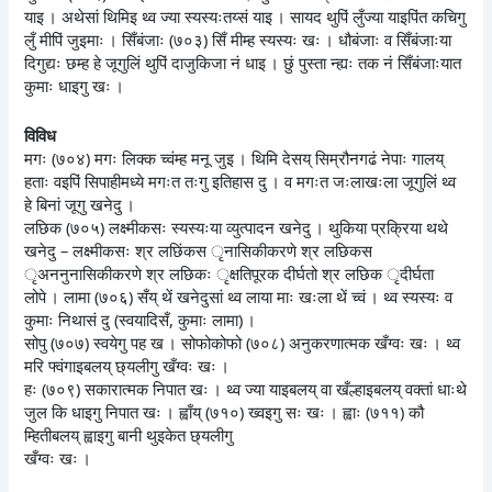
याइ । अथेसां थिमिइ थ्व ज्या स्यस्यःतय्सं याइ । सायद थुपिं लुँज्या याइपिंत कचिगु
लुँ मीपिं जुइमाः । सिँबंजाः (७०३) सिँ मीम्ह स्यस्यः खः । धौबंजाः व सिँबंजाःया
दिगुद्यः छम्ह हे जूगुलिं थुपिं दाजुकिजा नं धाइ । छुं पुस्ता न्ह्यः तक नं सिँबंजाःयात
कुमाः धाइगु खः ।
विविध
मगः (७०४) मगः लिक्क च्वंम्ह मनू जुइ । थिमि देसय् सिम्रौनगढं नेपाः गालय्
हताः वइपिं सिपाहीमध्ये मगःत तःगु इतिहास दु । व मगःत जःलाखःला जूगुलिं थ्व
हे बिनां जूगु खनेदु ।
लछिक (७०५) लक्ष्मीकसः स्यस्यःया व्युत्पादन खनेदु । थुकिया प्रक्रिया थथे
खनेदु – लक्ष्मीकसः श्र लछिंकस ृनासिकीकरणे श्र लछिकस
ृअननुनासिकीकरणे श्र लछिकः ृक्षतिपूरक दीर्घतो श्र लछिक ृदीर्घता
लोपे । लामा (७०६) सँय् थें खनेदुसां थ्व लाया माः खःला थें च्वं । थ्व स्यस्यः व
कुमाः निथासं दु (स्वयादिसँ, कुमाः लामा) ।
सोपु (७०७) स्वयेगु पह ख । सोफोकोफो (७०८) अनुकरणात्मक खँग्वः खः । थ्व
मरि फ्वंगाइबलय् छ्यलीगु खँग्वः खः ।
हः (७०९) सकारात्मक निपात खः । थ्व ज्या याइबलय् वा खँल्हाइबलय् वक्तां धाःथे
जुल कि धाइगु निपात खः । ह्वाँय् (७१०) ख्वइगु सः खः । ह्वाः (७११) कौ
म्हितीबलय् ह्वाइगु बानी थुइकेत छ्यलीगु
खँग्वः खः ।