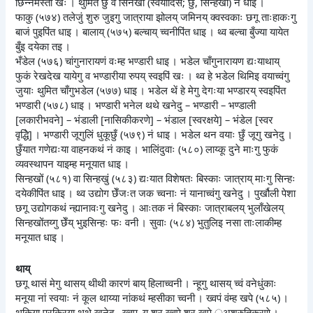
छिन्नमस्ता खः । थुमित छुं व सिनखों (स्वयादिसँ; छुँ, सिन्हखों) नं धाइ ।
फाकु (५७४) तलेजुं शुरु जुइगु जात्राया झोलय् जमिनय् क्वस्वकाः छगू ताःहाकःगु
बाजं पुइपिंत धाइ । बालाय् (५७५) बल्चाय् च्वनीपिंत धाइ । थ्व बल्चा बुँज्या यायेत
बुँइ दयेका तइ ।
भँडेल (५७६) चांगुनारायणं वःम्ह भण्डारी धाइ । भडेल चाँगुनारायण द्यःयाथाय्
फुकं रेखदेख यायेगु व भण्डारीया रुपय् स्वइपिं खः । थ्व हे भडेल थिमिइ वयाच्वंगु
जुयाः थुमित चाँगुभडेल (५७७) धाइ । भडेल थें हे मेगु देगःया भण्डारय् स्वइपिंत
भण्डारी (५७८) धाइ । भण्डारी भनेल थथे खनेदु – भण्डारी – भण्डाली
[लकारीभवने] – भंडाली [नासिकीकरणे] – भंडाल [स्वरक्षये] – भंडेल [स्वर
वृद्धिे] । भण्डारी जूगुलिं धुकूछुँ (५७९) नं धाइ । भडेल थन वयाः छुँ जूगु खनेदु ।
छुँयात गणेद्यःया वाहनकथं नं काइ । भालिंदुवाः (५८०) लाय्कू दुने माःगु फुकं
व्यवस्थापन याइम्ह मनूयात धाइ ।
सिन्हखों (५८१) वा सिन्हखुं (५८३) द्यःयात विशेषतः बिस्काः जात्राय् माःगु सिन्हः
दयेकीपिंत धाइ । थ्व उद्योग छेँजःत जक च्वनाः नं यानाच्वंगु खनेदु । पुर्खौली पेशा
छगू उद्योगकथं न्ह्यानावःगु खनेदु । आःतक नं बिस्काः जात्राबलय् भुलाँखेलय्
सिन्हखोंतय्गु छेँय् भुइसिन्हः फः वनी । सुवाः (५८४) भुतुलिइ नसा ताःलाकीम्ह
मनूयात धाइ ।
थाय्
छगू थासं मेगु थासय् थीथी कारणं बाय् हिलाच्वनी । न्हूगु थासय् च्वं वनेधुंकाः
मनूया नां स्वयाः नं कूल थाय्या नांकथं म्हसीका च्वनी । ख्वपं वंम्ह खपे (५८५) ।
थुकिया प्रक्रिया थथे खनेदु– ख्वप–य् श्र ख्वपे श्र खपे ृअश्रुतिकरणे ।