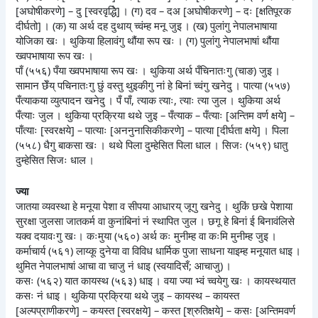
[अघोषीकरणे] – दु [स्वरवृद्धिे] । (ग) दव – दअ [अघोषीकरणे] – दः [क्षतिपूरक
दीर्घतो] । (क) या अर्थ दह दुथाय् च्वंम्ह मनू जुइ । (ख) पुलांगु नेपालभाषाया
योजिका खः । थुकिया हिलावंगु थौंया रूप खः । (ग) पुलांगु नेपालभाषां थौंया
ख्वपभाषाया रूप खः ।
पाँ (५५६) पँया ख्वपभाषाया रूप खः । थुकिया अर्थ पँचिनातःगु (चाङ) जुइ ।
सामान छेँय् पचिनातःगु छुं वस्तु थुइकीगु नां हे बिनां च्वंगु खनेदु । पात्या (५५७)
पँत्याकया व्युत्पादन खनेदु । पँ पाँ, त्याक त्याः, त्याः त्या जुल । थुकिया अर्थ
पँत्याः जुल । थुकिया प्रक्रिया थथे जुइ – पँत्याक – पँत्याः [अन्तिम वर्ण क्षये] –
पाँत्याः [स्वरक्षये] – पात्याः [अननुनासिकीकरणे] – पात्या [दीर्घता क्षये] । पिला
(५५८) धैगु बाकसा खः । थथे पिला दुम्हेसित पिला धाल । सिजः (५५९) धातु
दुम्हेसित सिजः धाल ।
ज्या
जातया व्यवस्था हे मनूया पेशा व सीपया आधारय् जूगु खनेदु । थुकिं छखे पेशाया
सुरक्षा जुलसा जातकर्म वा कुनांबिनां नं स्थापित जुल । छगू हे बिनां ई बिनावंलिसे
यक्व दयावःगु खः। कःमुया (५६०) अर्थ कः मुनीम्ह वा कःमि मुनीम्ह जुइ ।
कर्माचार्य (५६१) लाय्कू दुनेया वा विविध धार्मिक पुजा साधना याइम्ह मनूयात धाइ ।
थुमित नेपालभाषां आचा वा चाजु नं धाइ (स्वयादिसँ; आचाजु) ।
कसः (५६२) यात कायस्थ (५६३) धाइ । वया ज्या भ्वं च्वयेगु खः । कायस्थयात
कसः नं धाइ । थुकिया प्रक्रिया थथे जुइ – कायस्थ – कायस्त
[अल्पप्राणीकरणे] – कयस्त [स्वरक्षये] – कस्त [श्रुतिक्षये] – कसः [अन्तिमवर्ण