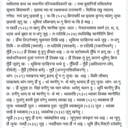
व्यथितया कथं थ्व स्थानीय पञ्जिकाधिकारी खः । मचा बुसांनिसें मसितलेया
सूचना बियाच्वनी । छ्वास त्वाःया रक्षककथं दनाच्वनी । थिमिया तछु त्वालय्
गणेद्यः नापं छगू छ्वासो दु । फःसि (५२५) बिनांयापिं थ्व छ्वास कुनय् च्वंवंगु जुयाः
छ्वासो जूगु खः । थुमिसं थौंकन्हय् थःगु बिनां फःसि हे च्वइ ।
तःखाछेँ (५२६) तःखागु छेँय् च्वनीम्ह जुयाः धाल । नेपालभाषाया तवर्ण (त, थ, द,
ध)या अर्थ बृहत वा तःधंगु जुइ । तःरालिबि (५२७) तधंलिबिइ च्वनीपिनि बिनां
खः । छेँया लिउनेच्वंगु चुकयात लिबि धाइ । थुकिया प्रक्रिया थथे जुइ – तःधंगु
लिबि – तःधंलिबि [समासे] – तःधांलिबि [स्वरक्षये] – तःरांलिबि [रकारीभवने] ।
तुँछेँ (५२८) छेँ लिक्क तुं दुगु छेँयात धाइ । लःया स्रोतमध्ये तुँथि नं छगू खः । तुँ
सार्वजनिकरुपं दुसां गनंगनं छेँ लिक्क दइ । छेँ लिक्क तुं दुगु कारणं थुमिगु बिनां
तुँछेँ जूवंगु खः । थुकिया प्रक्रिया थथे दु – तुँथिछेँ – तुँछेँ [आदिपदान्त लोप,
दीर्घतो] – तुँछेँ [दीर्घता क्षये] – तुछेँ [अननुनासिकीकरणे] ।
ध्वंगः (५२९) प्याखनय्‌ च्वंगु इलय् धुँ गःगु जुयाः खः धाइ । थिमि ताँच्वय्
पाखाचाय् ध्वंगःतय्गु छेँ दु । ध्वं च्वनीगु गः थें च्वंगु थासय् छेँ दुगु जुयाः ध्वंगः धाःगु
खः । छेँ भुतूया लः पिहां वनीगु प्वाःयात ध्वंप्वाः धायेगु चलन दु । थुपिं च्वनीगु छेँय्
लः वनीगु थाय् वा ध्वं च्वनीगु गः थे च्वं । ध्वाकासि (५३०) ध्वाका लिक्क च्वनीपिंत
धाइ । पुलांगु बस्ती दुहां वनेगु थासय् ध्वाखा दइ । ध्याक्व (५३१) ध्याक्वया छेँ
जुयाः ध्याक्वछेँ जुल । ध्याक्वया दुवाः जूगुलिं ध्याक्वदुवा (५३२) जुल । ध्याक्व
पाखें हे ध्याक्वय् (५३३), ध्याकोचा (५३४) जूगु खनेदु ।
न्हूछेँ (५३५) न्हूगू छेँ दनाः च्वंवंम्हसित धाइ । न्हूगुयात संस्कृतं नव धाइ । थ्व न्हूगु
छेँ जुयाः नवछेँ (५३६) जुइ । नवछेँयात नवाःछेँ नं धाइ । थुमि छेँय् मिश्री दयेकीगु