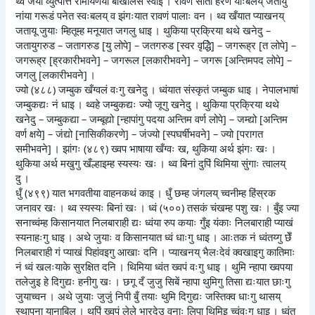
थ्व जया व्युत्पत्ति रामायणया बाखंलिसे स्वाइ । रावणं सीता हरण याःबलय् जतायु
नांया गरूडं पनेत स्वःबलय् व झंगःयात रावणं पालाः वन । थ्व खँयात प्याखनय्
जतायू जुयाः म्हितूम्ह मनूयात जगलु धाइ । थुकिया प्रक्रिया थथे खनेदु –
जतायुगरुड – जतागरुड [यु लोपे] – जतगरुड [स्वर वृद्धिे] – जगरूह्र [त लोपे] –
जगरूह्र [ह्रकारीभवने] – जगरूल [लकारीभवने] – जगरू [अन्तिमपद लोपे] –
जगलु [लकारीभवने] ।
ज्यो (४८८) जम्बुक खँग्वलं वःगु खनेदु । ध्वंयात संस्कृतं जम्बुक धाइ । नेपालभाषां
जम्बुकद्यः नं धाइ । थ्वहे जम्बुकद्यः ज्यो जूगु खनेदु । थुकिया प्रक्रिया थथे
खनेदु – जम्बुकद्या – जम्बूद्यो [न्हापांगु पदया अन्तिम वर्ण लोपे] – जम्द्यो [अन्तिम
वर्ण क्षये] – जंद्यो [नासिकीकरणे] – जंज्यो [स्पघर्षीभवने] – ज्यो [परागत
समीभवने] । झांगः (४८९) ख्वप भाषाया खँग्वः ख, थुकिया अर्थ झंगः खः ।
थुकिया अर्थ मखुगु खँल्हाइम्ह स्यस्यः खः । थ्व बिनां दुपिं थिमिया सुंगाः त्वालय्
दु ।
धुँ (४९९) यात भगवतीया वाहनकथं काइ । धुँ छम्ह जंगलय् च्वनीम्ह हिंस्रक
जनावर खः । थ्व स्यस्यः बिनां खः । ध्वं (५००) तसकं चंखम्ह पशु खः । बुँइ ज्या
सनाच्वंम्ह किसानयात निलबाराही द्यः ध्वंया रुप कयाः गुँइ यंकाः निलबाराही प्याखं
स्यनाहःगु धाइ । अथे जुयाः व किसानयात ध्वं धाःगु धाइ । आःतक नं ध्वंतय्गु छेँ
निलबाराही गं प्याखं पिहांवइगु आखाः दनि । प्याखनय् भैलःदेवं क्वखाइगु कातिमाः
नं ध्वं खलःयाके सुरक्षित दनि । थिमिया ध्वंत ख्वपं वःगु धाइ । थुमि न्हापा ख्वपया
तलेजुइ हे दिगुद्यः हनीगु खः । छगू दँ जुजु सिबें न्हापा थुमिगु तिसा द्यःयात छाःगु
जुयाच्वन । अथे जुयाः जुजुं निपी बुँ तयाः थुमि दिगुद्यः जस्तिक्व धाःगु थासय्
स्थापना यानाबिल । थुपिं ख्वपं लेले भारदेउ वनाः लिपा थिमिइ च्वंवःगु धाइ । ध्वंत