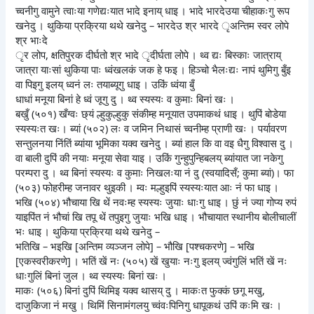
च्वनीगु वामुने त्वाःया गणेद्यःयात भादे इनाय् धाइ । भादे भारदेउया चीहाकःगु रूप
खनेदु । थुकिया प्रक्रिया थथे खनेदु – भारदेउ श्र भारदे ृअन्तिम स्वर लोपे
श्र भाःदे
ृर लोप, क्षतिपुरक दीर्घतो श्र भादे ृदीर्घता लोपे । थ्व द्यः बिस्काः जात्राय्
जात्रा याःसां थुकिया पाः ध्वंखलकं जक हे फइ । हिञ्चो भैलःद्यः नापं थुमिगु बुँइ
वा पिइगु इलय् ध्वनं लः तयाब्यूगु धाइ । उकिं ध्वंया बुँ
धाधां मनूया बिनां हे ध्वं जूगु दु । थ्व स्यस्यः व कुमाः बिनां खः ।
बखुँ (५०१) खँग्वः छ्यं ल्हुकुल्हुकु संकीम्ह मनूयात उपमाकथं धाइ । थुपिं बोडेया
स्यस्यःत खः। ब्यां (५०२) लः व जमिन निथासं च्वनीम्ह प्राणी खः । पर्यावरण
सन्तुलनया निंतिं ब्यांया भूमिका यक्व खनेदु । ब्यां हाल कि वा वइ धैगु विश्वास दु ।
वा बाली दुपिं की नयाः मनूया सेवा याइ । उकिं गुन्हुपुन्हिबलय् ब्यांयात जा नकेगु
परम्परा दु । थ्व बिनां स्यस्यः व कुमाः निखलःया नं दु (स्वयादिसँ; कुमा ब्यां)। फा
(५०३) फोहरीम्ह जनावर थुइकी । म्वः मल्हुइपिं स्यस्यःयात आः नं फा धाइ ।
भखि (५०४) भौचाया खि थें नवःम्ह स्यस्यः जुयाः धाःगु धाइ । छुं नं ज्या गोप्य रुपं
याइपिंत नं भौचां खि तपू थें तपुइगु जुयाः भखि धाइ । भौचायात स्थानीय बोलीचालीं
भः धाइ । थुकिया प्रक्रिया थथे खनेदु –
भतिखि – भइखि [अन्तिम व्यञ्जन लोपे] – भौखि [पश्चकरणे] – भखि
[एकस्वरीकरणे] । भतिं खें नः (५०५) खें खुयाः नःगु इलय् ज्वंगुलिं भतिं खें नः
धाःगुलिं बिनां जुल । थ्व स्यस्यः बिनां खः ।
माकः (५०६) बिनां दुपिं थिमिइ यक्व थासय् दु । माकःत फुक्कं छगू मखु,
दाजुकिजा नं मखु । थिमिं सिनामंगलयु च्वंवःपिनिगु धापूकथं उपिं कःमि खः ।