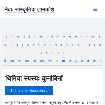
Skip
to
नेवाः सांस्कृतिक ज्ञानकोश
content
७
अ
आ
इ
ई
उ
ऋ
ए
ऐ
ओ
क
ख
ग
घ
च
छ
ज
झ
ञ
ट
ठ
ड
त
थ
द
ध
न
प
फ
ब
भ
म
य
र
ल
व
श
ष
स
ह
थँ
थक
थत
थथ
थम
थल
थस
था
थि
थी
थु
थे
थै
थौ
थ्
थिमिया स्यस्यः कुनांबिनां
Listen in Nepalbhasa
मध्यपुर थिमि भक्तपुर जिल्लाया नेवाः बाहुल्य छगू ऐतिहासिक नगर खः । उत्तर व