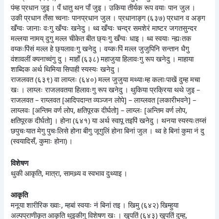
पंम्ह प्रधान जुइ । पँ धातु थन पाँ जुइ । उकिया तीर्यक रूप वयाः पान जुल ।
उकी प्रधान तँसा च्वनाः पानप्रधान जुल । प्रधानाङ्ग (६३७) प्रधान व अङ्ग
खँग्वः जानाः वःगु खँग्वः खनेदु । थ्व खँग्वः चन्द्र समशेरं माष्टर जगतसुन्दर
मल्लया नामय् दुगु मल्ल चीकेत बीत छ्यःगु खँग्वः धाइ । थ्व स्वयाः न्ह्यःतक
वय्कःपिंसं मल्ल हे छ्यलावःगु खनेदु । वय्कःपिं मल्ल जुजुपिनि सन्तान धैगु
वंशावलीं क्यनाच्वंगु दु । माहाँ (६३८) महाजुया हिलावःगु रूप खनेदु । माहाया
शाब्दिक अर्थ थिमिया सिपाही स्यस्यः खनेदु ।
राजलवत (६३९) वा लाय्लः (६४०) मल्ल जुजुया मथ्याःम्ह कलाःपाखें दुम्ह मचा
खः । लाय्लः राजलवतया हिलावःगु रूप खनेदु । थुकिया प्रक्रिया थथे जुइ –
राजलवत – राय्लवत [आदिपदान्त व्यञ्जन लोपे] – लाय्लवत [लकारीभवने] –
लाय्लवः [अन्तिम वर्ण लोप, क्षतिपूरक दीर्घतो] – लाय्लः [अन्तिम वर्ण लोप,
क्षतिपूरक दीर्घतो] । होना (६४१) या अर्थ स्वापू तइपिं खनेदु । थनया स्यस्यःतय्सं
छपुचःयात मेगु पुचःलिसे होना बीगु जूगुलिं होना बिनां जुल । थ्व हे बिनां कुमा नं दु
(स्वयादिसँ, कुमाः होना) ।
विशेषण
थुकी आकृति, मात्रा, सामथ्र्य व स्वभाव दुथ्याइ ।
आकृति
मनूया शारीरिक ख्वाः, म्हबां स्वयाः नं बिनां तइ । खिमु (६४२) खिम्हुया
अल्पप्राणीकृत आकृति थुइकीगु विशेषण खः । खुपतिं (६४३) खुपतिं दुम्ह,