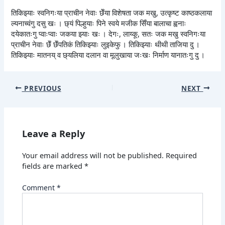
तिकिझ्याः स्वनिगःया प्राचीन नेवाः छेँया विशेषता जक मखु, उत्कृष्ट काष्ठकलाया
ल्यनाच्वंगु दसु खः । छ्यं पिल्हुयाः पिने स्वये मजीक सिँया बालाचा ह्वनाः
दयेकातःगु प्वाःप्वाः जकया झ्याः खः । देगः, लाय्कू, सतः जक मखु स्वनिगःया
प्राचीन नेवाः छेँ छेँपतिकं तिकिझ्याः लुइकेफु । तिकिझ्याः थीथी ताजिया दु ।
तिकिझ्याः मातनय् व छ्यलिया दलान वा मूलुखाया जःखः निर्माण यानातःगु दु ।
PREVIOUS
NEXT
Leave a Reply
Your email address will not be published.
Required
fields are marked
*
Comment
*