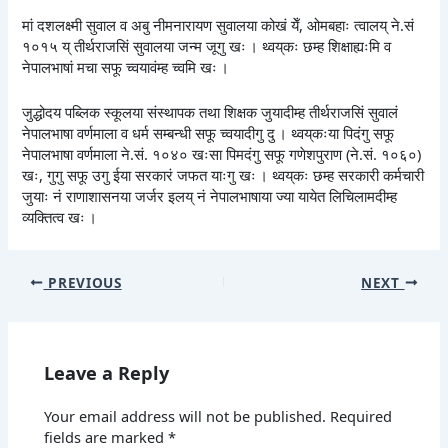
मां दशलक्ष्मी सुवाल व अबु नीमनारायण सुवालया कोखं येँ, ओमबहाः त्वालय् ने.सं
१०१५ य् तीर्थराजसिं सुवालया जन्म जूगु खः । थ्वय्‌कः छम्ह शिक्षाह्यःमि व
नेपालभाषां मचा सफू च्वयावंम्ह च्वमि खः ।
जुद्धोदय पब्लिक स्कूलया संस्थापक तथा शिक्षक जुयादीम्ह तीर्थराजसिं सुवालं
नेपालभाषा वर्णमाला व धर्म सम्बन्धी सफू च्वयादीगु दु । थ्वय्‌कःया पिदंगु सफू
नेपालभाषा वर्णमाला ने.सं. १०४० खःसा पिमदंगु सफू गणेशपुराण (ने.सं. १०६०)
खः, गुगु सफू उगु ईया सरकारं जफत याःगु खः । थ्वय्‌कः छम्ह सरकारी कर्मचारी
जुयाः नं राणाशासनया जर्जर इलय् नं नेपालभाषाया ज्या यायेत लिचिलामदीम्ह
व्यक्तित्व खः ।
PREVIOUS
NEXT
Leave a Reply
Your email address will not be published.
Required
fields are marked
*