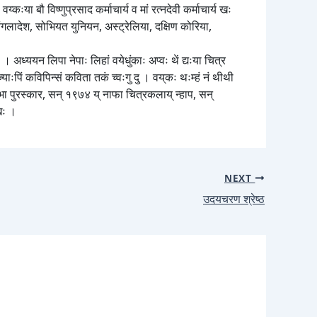
कःया बौ विष्णुप्रसाद कर्माचार्य व मां रत्नदेवी कर्माचार्य खः
बंगलादेश, सोभियत युनियन, अस्ट्रेलिया, दक्षिण कोरिया,
्ययन लिपा नेपाः लिहां वयेधुंकाः अप्वः थें द्यःया चित्र
याःपिं कविपिन्सं कविता तकं च्वःगु दु । वय्‌कः थःम्हं नं थीथी
िभा पुरस्कार, सन् १९७४ य् नाफा चित्रकलाय् न्हाप, सन्
 खः ।
NEXT
उदयचरण श्रेष्ठ