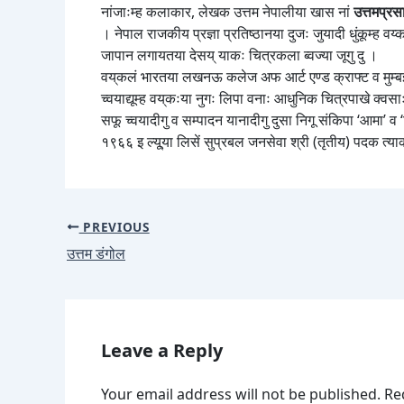
नांजाःम्ह कलाकार, लेखक उत्तम नेपालीया खास नां
उत्तमप्रसा
। नेपाल राजकीय प्रज्ञा प्रतिष्ठानया दुजः जुयादी धुंकूम्ह व
जापान लगायतया देसय् याकः चित्रकला ब्वज्या जूगु दु ।
वय्‌कलं भारतया लखनऊ कलेज अफ आर्ट एण्ड क्राफ्ट व मुम्बइया
च्वयाद्यूम्ह वय्‌कःया नुगः लिपा वनाः आधुनिक चित्रपाखे क्वसाः
सफू च्वयादीगु व सम्पादन यानादीगु दुसा निगू संकिपा ‘आमा’ व
१९६६ इ ल्यू्या लिसें सुप्रबल जनसेवा श्री (तृतीय) पदक त्याका
PREVIOUS
उत्तम डंगोल
Leave a Reply
Your email address will not be published.
Re