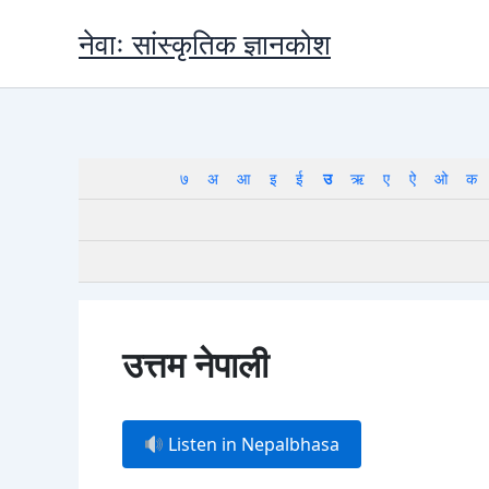
Skip
नेवाः सांस्कृतिक ज्ञानकोश
to
content
७
अ
आ
इ
ई
उ
ऋ
ए
ऐ
ओ
क
उत्तम नेपाली
Listen in Nepalbhasa