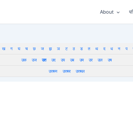
About
पर
ख
ग
घ
च
छ
ज
झ
ञ
ट
ठ
ड
त
थ
द
ध
न
प
उक
उज
उत
उद
उप
उब
उम
उर
उल
उष
उत्तमन
उत्तमर
उत्तमल