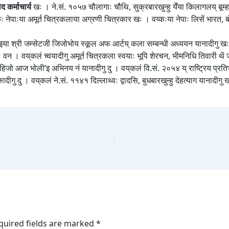
द कर्माचार्य
खः । ने.सं. १०५७ चौलागाः चौथि, सुक्रबारखुन्हु येँया किलागलय् बूम्ह वय्
य्कः नेपाःया अमूर्त चित्रकलाया अग्रणी चित्रकार खः । वय्कःया नेपाः लिसें भारत, 
 श्री जम्सेटजी जिजोभोय स्कूल अफ आर्टय् कला सम्बन्धी अध्ययन यानादीगु खः । अध
 वन । वय्‌कलं च्वयादीगु अमूर्त चित्रकला स्वयाः भूपि शेरचन, भीमनिधि तिवारी थें ज्
 ‘हिजो आज भोली’इ अभिनय नं यानादीगु दु । वय्‌कलं वि.सं. २०५४ य् राष्ट्रिय प्रत
दीगु दु । वय्‌कलं ने.सं. ११४१ दिल्लाथ्वः द्वादसि, बुधबारखुन्हु देहत्याग यानादीगु
quired fields are marked
*