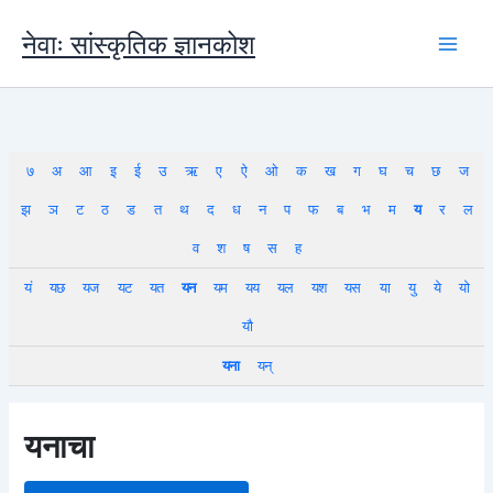
Skip
to
नेवाः सांस्कृतिक ज्ञानकोश
content
७
अ
आ
इ
ई
उ
ऋ
ए
ऐ
ओ
क
ख
ग
घ
च
छ
ज
झ
ञ
ट
ठ
ड
त
थ
द
ध
न
प
फ
ब
भ
म
य
र
ल
व
श
ष
स
ह
यं
यछ
यज
यट
यत
यन
यम
यय
यल
यश
यस
या
यु
ये
यो
यौ
यना
यन्
यनाचा