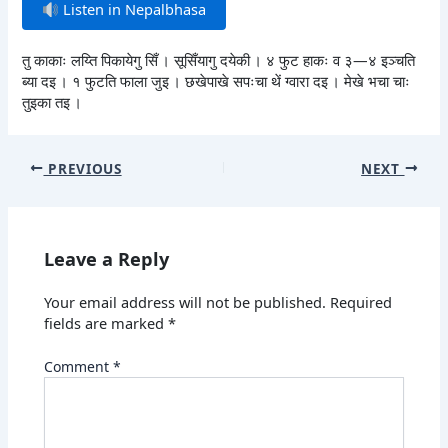
Listen in Nepalbhasa
तु काकाः लय्ति पिकायेगु सिँ । सूसिँयागु दयेकी । ४ फुट हाकः व ३—४ इञ्चति
ब्या दइ । १ फुटति फाला जुइ । छखेपाखे सपःचा थें ग्वारा दइ । मेखे भचा चाः
तुइका तइ ।
PREVIOUS
NEXT
Leave a Reply
Your email address will not be published.
Required
fields are marked
*
Comment
*