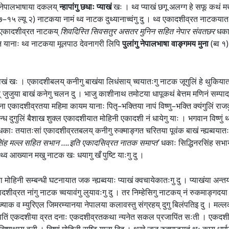
नेपालभाषाया दकलय्
न्हापांगु छधाः प्याखं
खः । थ्व प्याखं छगू अलग्ग हे सफू कथं 
 ७–१५ ल्यू २) नाटकया नामं थ्व नाटक दुथ्यानाच्वंगु दु । थ्व एकादशीव्रत नाटकयात
थ्व एकादशीव्रत नाटकय्
शिवदिस्ति सिवसतुर असतर मुनिन सहित नेपार संवतछर
धकाः
 यानाः थ्व नाटकया मूलपाठ देवनागरी लिपि
पुलांगु नेपालभाषा वाङ्गमय मुना
(ब्व १)
ं खः । एकादशीबलय् कनीगु बाखंया लिधंसाय् च्वयातःगु नाटक जूगुलिं हे थुकियात
ुजुया बाखं कनेगु चलन दु । भाजु काशीनाथ तमोटया धापूकथं बेत्तम मणिनं सम्पादन
ा एकादशीव्रतया महिमा कायम यानाः पितृ–भक्तिया नापं विष्णु–भक्ति क्यंगुलिं राजकुमा
्ध दुगुलिं बैशाख शुक्ल एकादशीयात मोहिनी एकादशी नं धायेगु याः । भगवान विष्णुं थ्
काः तयातःसां एकादशीव्रतबलय् कनीगु रुक्माङ्गत चरितया पूवंक बाखं न्ह्यब्वयातःगु म
रसिंह मल्ल सहित सभान ….इति एकादसिव्रत नातक समाप्त’
धकाः सिद्धिनरसिंह सभाय् 
्व आख्यान मखु नाटक खः धयागु खँ पुष्टि याःगु दु ।
ा मोहिनी सम्बन्धी घटनायात जक न्ह्यब्वयाः प्याखं क्वचायेकातःगु दु । प्याखंया अन्तय् 
ादशीव्रत नांगु नाटक च्वयावंगु लुयावःगु दु । तर निम्हेसिगु नाटकय् नं रुकमाङ्गदया
 ज्याक व म्युरिएल जिमरम्यानया नेपालया कलावस्तु संग्रहय् दुगु बिलंपतिइ दु । मल
्यावतिं एकदशीया व्रत दनाः एकदशीव्रतकथा न्यनेत सकल प्रजापिंत सःती । एकदशीव्