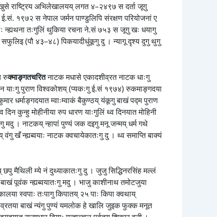
मखुसे राष्ट्रिय अभिलेखालयय् लगत ४–२४९७ स दर्ता जूगु
 ई.सं. १९७२ स नेपाल जर्मन पाण्डुलिपि संरक्षण परियोजनां ए
 न्ह्यथना तःगुलिं थुकिया रचना ने.सं ७५३ स जूगु खः धयागु
 सफुलिइ (पौ ४३–४८) पिकयादीधुंकूगु दु । न्यागू दृश्य दुगु थुगु
 रु
क्माङ्गतचरित
नाटक मधासे एकादशीव्रत नाटक धाःगु
 याःगु पुराण विश्वकोशय् (प्यकःगु ई.सं १९७४) रुकमाङ्गदया
र धर्माङ्गदयात म्वाःम्वाकं बैकुण्ठय् यंकूगु बाखं पद्म पुराण
व दिन कुन्हु मोहीनीया रुप धारण याःगुलिं थ्व दिनयात मोहिनी
दु । नाटकय् न्हापां पुण्यं जक दइगु मनू जन्मय् धर्म गथे
वंगु खँ न्ह्यब्वयाः नाटक क्वचायेकातःगु दु । थ्व समाप्ति बाक्यं
छपु मैथिली म्ये नं दुथ्याकातःगु दु । जुजु सिद्धिनरसिंह मल्लं
 बाखं पूवंक न्ह्यब्वयातःगु मदु । भाजु काशीनाथ तमोटजुया
्लकालया स्वपाः तःपागु किपातय् २५ पाः किपा क्वथाय्
रतया बाखं न्यंगु पुण्यं यमलोक हे खालि जुइक फुक्क मनूत