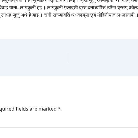
्णुथाय् वनी । विष्णुं मोहिनी सृष्टि याना बिइ । थुखे जुजु रुक्माङ्गतं थः काय् धर
वाह यानाः लायकुली हइ । लाय्‌कुली एकादशी व्रत दनाच्वंपिंसं उमित ब्रतय् वयेल्वः
ःम्ह जुजुं अथे हे याइ । रानी सन्ध्यावतिं थः काय्‌या छ्यं मोहिनीयात लःल्हानाबी ।
quired fields are marked
*