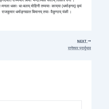
्माङ्गदयात राज्यभार बियाः मन्दाञ्चल पर्वतय् शिकार वनी ।
मनला धकाः धाःबलय् मोहिनी तम्वयाः काय्‌या (धर्माङ्गद्) छ्यं
 राजकुमार धर्माङ्गद्यात बिमानय् तयाः वैकुण्ठय् यंकी ।
NEXT
रत्नेश्वर प्रार्दुभाव