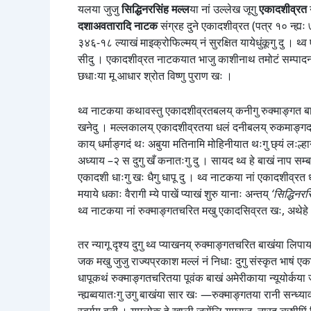
यलया जुजु
सिद्धिनरसिंह मल्ल
या नां उल्लेख जूगु
एकादशीव्रत
दशाअवतारादि नाटक
संग्रह दुने एकादशीव्रत (पत्र १० न्ह्यः
३४६-१८ ल्याखं माइक्रोफिल्मय् नं सुरक्षित यायेधुंकूगु दु । 
सीदु । एकादशीव्रत नाटकयात भाजु काशीनाथ तमोटं सम्पादन
छधाःया मू आधार श्रोत विष्णु पुराण खः ।
थ्व नाटकया कथावस्तु एकादशीव्रतबलय् कनीगु रुक्माङ्गत बाख
खनेदु । मल्लकालय् एकादशीव्रतया धलं दनीबलय् रुकमाङ्गद् ज
काय् धर्माङ्गदं थः अबुया मतिनामि मोहिनीयात थःगु छ्यं लःल्हान
अध्याय –२ स दुगु खँ कनातःगु दु । सायद थ्व हे बाखं नाप सम्बन
एकादशी धाःगु खः धैगु धापू दु । थ्व नाटकया नां एकादशीव्रत ध
मयाये धकाः वैरागी म्ये पाखें प्याखं शुरु यानाः अन्तय्
‘सिद्धिन
थ्व नाटकया नां रुक्माङ्गतचरित मखु एकादसिव्रत खः, अथेहे थ
तर न्यागू दृश्य दुगु थ्व प्याखनय् रुक्माङ्गतचरित बाखंया लिपाय
जक मखु जुजु राज्यप्रकाश मल्लं नं निधाः दुगु संस्कृत भाषं एक
धापूकथं रुक्माङ्गतचरितया पूवंक बाखं अमेरीकाया न्यूयोर्कया
न्ह्यब्वयातःगु उगु बाखंया सार खः —रुक्माङ्गतया रानी सन्ध