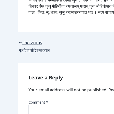
स्वर्गय् वनी । यमलोक हे खाली जुसेंलि यमराज, नारद ऋषीपिं विष
शिकार वंम्ह जुजु मोहिनीया रुपजालय् फसय् जुया मोहिनीयात वि
पालाः जितः ब्यू धकाः जुजु रुकमाङ्गतयात धाइ । सत्य वाचाय् ला
PREVIOUS
मूलदेवशशीदेवव्याख्यान
Leave a Reply
Your email address will not be published.
Re
Comment
*