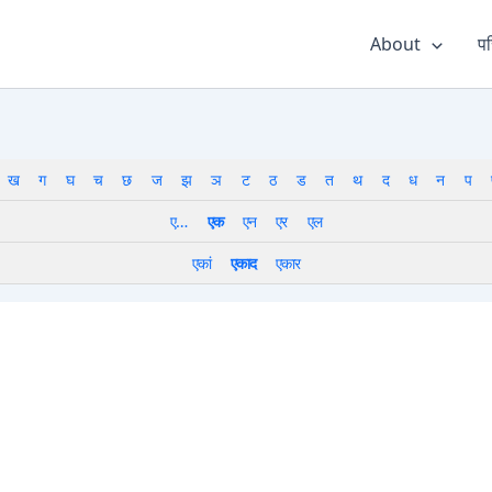
About
पर
ख
ग
घ
च
छ
ज
झ
ञ
ट
ठ
ड
त
थ
द
ध
न
प
ए…
एक
एन
एर
एल
एकां
एकाद
एकार