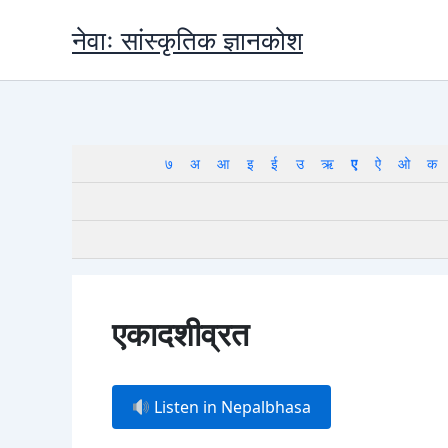
Skip
नेवाः सांस्कृतिक ज्ञानकोश
to
content
७
अ
आ
इ
ई
उ
ऋ
ए
ऐ
ओ
क
एकादशीव्रत
Listen in Nepalbhasa