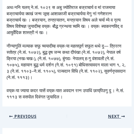
अथःननि यलय् ने.सं. १०२९ स अबु ज्योतिराज बज्राचार्य व मां राजमाया
बज्राचार्यया क्वखं जन्म जूम्ह आशाकाजी बज्राचार्यया मेगु नां गणेशरत्न
बज्राचार्य खः । बज्रयान, तन्त्रयातन, मन्त्रयान विषय अले चर्या म्ये व नृत्य
विषय विशेषज्ञ जुयादीम्ह वय्‌कः बौद्ध ग्रन्थया च्वमि खः । वय्‌कः ब्याकरणविद् व
आयुर्वेदिक शास्त्री नं खः ।
नीन्यागुलिं मल्याक सफू च्वयादीम्ह वय्‌कःया महत्वपूर्ण सफूत थथे दु— त्रिरत्न
स्तोत्र (ने.सं. १०७२), बुद्ध वृष जन्म कथा दीपंखा (ने.सं. १०७२), नेपाल वर्ष
क्रिया (नखःचखः), (ने.सं. १०७७), बुंगद्यः नेपालय् हःगु वंशावली (ने.सं.
१०७५), महायान बुद्ध धर्म दर्शन (ने.सं. १०९१) बोधिसत्वावदन माला भाग १, २,
३ (ने.सं. ११०३–ने.सं. ११०५), पञ्चदान विधि (ने.सं. ११०२), सुवर्णनृपावदान
(ने.सं. १११३) ।
वय्‌कःया ज्याया कदर यासें वय्‌कःयात अवदान रत्न उपाधिं छाय्‌पिउगु दु । ने.सं.
१११३ स वसपोल दिवंगत जुयादिल ।
PREVIOUS
NEXT