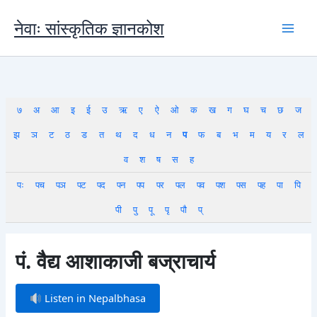
Skip
to
नेवाः सांस्कृतिक ज्ञानकोश
content
७
अ
आ
इ
ई
उ
ऋ
ए
ऐ
ओ
क
ख
ग
घ
च
छ
ज
झ
ञ
ट
ठ
ड
त
थ
द
ध
न
प
फ
ब
भ
म
य
र
ल
व
श
ष
स
ह
पः
पच
पञ
पट
पद
पन
पप
पर
पल
पव
पश
पस
पह
पा
पि
पी
पु
पू
पृ
पौ
प्
पं. वैद्य आशाकाजी बज्राचार्य
Listen in Nepalbhasa