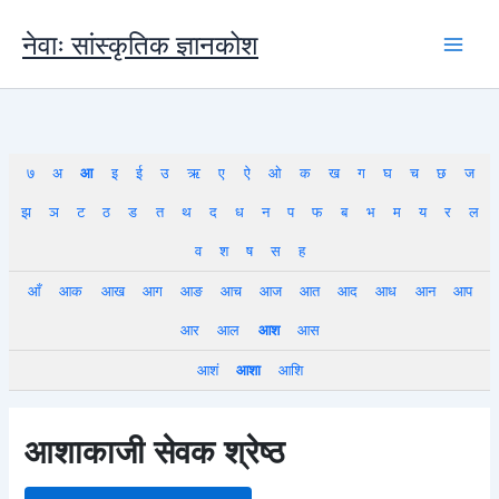
Skip
to
नेवाः सांस्कृतिक ज्ञानकोश
content
७
अ
आ
इ
ई
उ
ऋ
ए
ऐ
ओ
क
ख
ग
घ
च
छ
ज
झ
ञ
ट
ठ
ड
त
थ
द
ध
न
प
फ
ब
भ
म
य
र
ल
व
श
ष
स
ह
आँ
आक
आख
आग
आङ
आच
आज
आत
आद
आध
आन
आप
आर
आल
आश
आस
आशं
आशा
आशि
आशाकाजी सेवक श्रेष्ठ