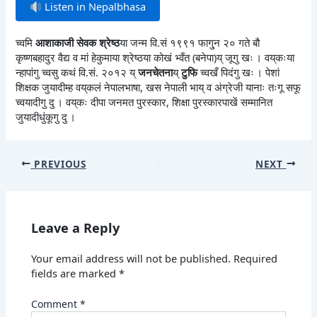
Listen in Nepalbhasa
च्वमि
आशाकाजी सेवक श्रेष्ठ
या जन्म वि.सं १९९१ फागु्न २० गते बौ
कृष्णबहादुर वैद्य व मां हेकुमाया श्रेष्ठया कोखं भ्वँत (बनेपा)य् जूगु खः । वय्‌कःया
न्हापांगु च्वसु कथं वि.सं. २०१२ य्
जनचेतना
य्
टुफि
च्वखँ पिदंगु खः । पेशां
शिक्षक जुयादीम्ह वय्‌कलं नेपालभाषा, खस नेपाली भाय् व अंग्रेजी यानाः तःगू सफू
च्वयादीगु दु । वय्‌कः दीपा जनमत पुरस्कार, शिक्षा पुरस्कारपाखें सम्मानित
जुयादीधुंकूगु दु ।
PREVIOUS
NEXT
Leave a Reply
Your email address will not be published.
Required
fields are marked
*
Comment
*