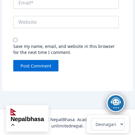
Website
Save my name, email, and website in this browser
for the next time I comment.
nepalbhasa
@2025 Copyright NepalBhasa Academy Powered by
unlimitednepal.