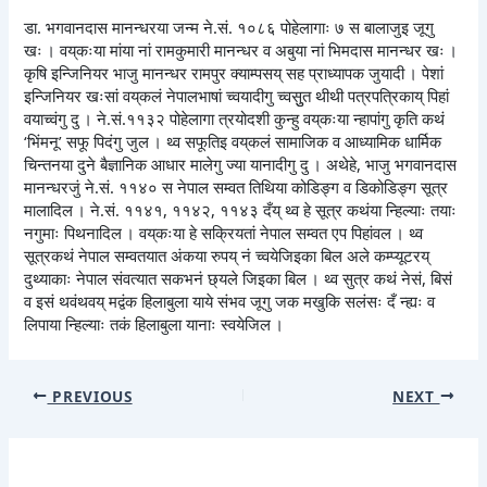
डा. भगवानदास मानन्धरया जन्म ने.सं. १०८६ पोहेलागाः ७ स बालाजुइ जूगु
खः । वय्‌कःया मांया नां रामकुमारी मानन्धर व अबुया नां भिमदास मानन्धर खः ।
कृषि इन्जिनियर भाजु मानन्धर रामपुर क्याम्पसय् सह प्राध्यापक जुयादी । पेशां
इन्जिनियर खःसां वय्‌कलं नेपालभाषां च्वयादीगु च्वसुुत थीथी पत्रपत्रिकाय् पिहां
वयाच्वंगु दु । ने.सं.११३२ पोहेलागा त्रयोदशी कुन्हु वय्‌कःया न्हापांगु कृति कथं
‘भिंमनू’ सफू पिदंगु जुल । थ्व सफूतिइ वय्‌कलं सामाजिक व आध्यामिक धार्मिक
चिन्तनया दुने बैज्ञानिक आधार मालेगु ज्या यानादीगु दु । अथेहे, भाजु भगवानदास
मानन्धरजुं ने.सं. ११४० स नेपाल सम्वत तिथिया कोडिङ्ग व डिकोडिङ्ग सूत्र
मालादिल । ने.सं. ११४१, ११४२, ११४३ दँय् थ्व हे सूत्र कथंया न्हिल्याः तयाः
नगुमाः पिथनादिल । वय्‌कःया हे सक्रियतां नेपाल सम्वत एप पिहांवल । थ्व
सूत्रकथं नेपाल सम्वतयात अंकया रुपय् नं च्वयेजिइका बिल अले कम्प्यूटरय्
दुथ्याकाः नेपाल संवत्यात सकभनं छ्यले जिइका बिल । थ्व सुत्र कथं नेसं, बिसं
व इसं थवंथवय् मद्वंक हिलाबुला याये संभव जूगु जक मखुकि सलंसः दँ न्ह्यः व
लिपाया न्हिल्याः तकं हिलाबुला यानाः स्वयेजिल ।
PREVIOUS
NEXT