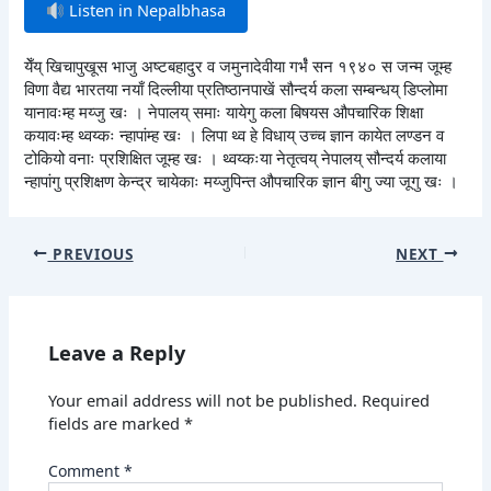
Listen in Nepalbhasa
येँय् खिचापुखूस भाजु अष्टबहादुर व जमुनादेवीया गर्भंं सन १९४० स जन्म जूम्ह
विणा वैद्य भारतया नयाँ दिल्लीया प्रतिष्ठानपाखें सौन्दर्य कला सम्बन्धय् डिप्लोमा
यानावःम्ह मय्जु खः । नेपालय् समाः यायेगु कला बिषयस औपचारिक शिक्षा
कयावःम्ह थ्वय्कः न्हापांम्ह खः । लिपा थ्व हे विधाय् उच्च ज्ञान कायेत लण्डन व
टोकियो वनाः प्रशिक्षित जूम्ह खः । थ्वय्कःया नेतृत्वय् नेपालय् सौन्दर्य कलाया
न्हापांगु प्रशिक्षण केन्द्र चायेकाः मय्जुपिन्त औपचारिक ज्ञान बीगु ज्या जूगु खः ।
PREVIOUS
NEXT
Leave a Reply
Your email address will not be published.
Required
fields are marked
*
Comment
*