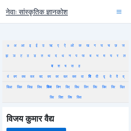
Skip
to
नेवाः सांस्कृतिक ज्ञानकोश
content
७
अ
आ
इ
ई
उ
ऋ
ए
ऐ
ओ
क
ख
ग
घ
च
छ
ज
झ
ञ
ट
ठ
ड
त
थ
द
ध
न
प
फ
ब
भ
म
य
र
ल
व
श
ष
स
ह
वं
वग
वच
वज
वद
वय
वर
वल
वस
वा
वि
वी
वृ
वे
वै
व्
विआ
विक
विख
विच
विज
विण
विद
विध
विन
विप
विम
विर
विल
विव
विश
विष
विस
विजय कुमार वैद्य