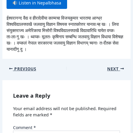
Listen in Nepalbhasa
ईश्वरानन्द वैद्य व हीरादेवीया काय्मचा विजयकुमार भारतया आन्ध्र
विश्वविद्यालयपाखें जलवायु विज्ञान विषयस स्नातकोत्तर यानावःम्ह खः । लिपा
संयुक्तराज्य अमेरिकाया मिसोरी विश्वविद्यालयपाखें विद्यावारिधि यायेत वय्कः
ताःलाःगु खः । थ्वय्कः मूलतः कृषिनाप सम्बन्धि जलवायु विज्ञान विधाया विशेषज्ञ
खः । वय्कलं नेपाल सरकारया जलवायु विज्ञान विभागय् च्वनाः तःदँतक सेवा
यानादीगु दु ।
PREVIOUS
NEXT
Leave a Reply
Your email address will not be published.
Required
fields are marked
*
Comment
*