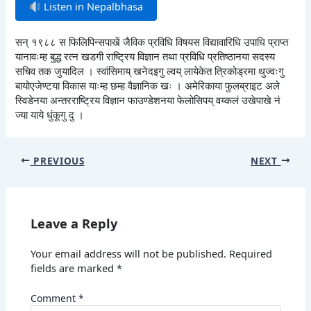
Listen in Nepalbhasa
सन् १९८८ स फिलिपिन्सपाखें जैविक प्रविधि विषयस विद्यावारिधि उपाधि प्राप्त
यानावःम्ह बुद्ध रत्न खडगी राष्ट्रिय विज्ञान तथा प्रविधि प्रतिष्ठानया सदस्य
सचिव तक जुयादिल । स्वांसिमाय् खनेदइगु ल्वय् लायेकेत त्रिकोड्रमा थुज्वःगु
बायोएजेण्टया विकास याःम्ह छम्ह वैज्ञानिक खः । अमेरिकाया फुलब्राइट अले
स्विडेनया अन्तरराष्ट्रिय विज्ञान फाउण्डेशनया फेलोसिपय् वय्कलं उखेपाखे नं
ज्या याये धुंकूगु दु ।
PREVIOUS
NEXT
Leave a Reply
Your email address will not be published.
Required
fields are marked
*
Comment
*