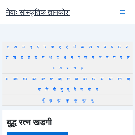
Skip
to
नेवाः सांस्कृतिक ज्ञानकोश
content
७
अ
आ
इ
ई
उ
ऋ
ए
ऐ
ओ
क
ख
ग
घ
च
छ
ज
झ
ञ
ट
ठ
ड
त
थ
द
ध
न
प
फ
ब
भ
म
य
र
ल
व
श
ष
स
ह
बः
बक
बख
बज
बट
बत
बद
बन
बब
बम
बय
बर
बल
बस
बह
बा
बि
बी
बु
बू
बे
बो
बौ
ब्
बुँ
बुइ
बुट
बुद
बुर
बुल
बुु
बुद्ध रत्न खडगी