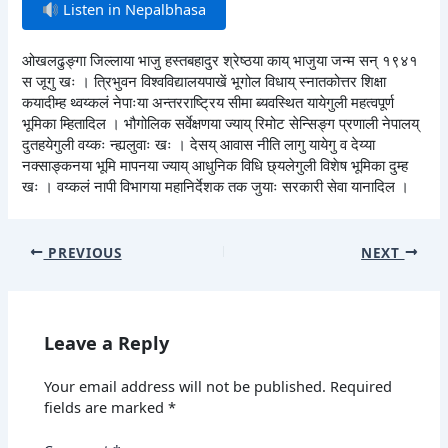
Listen in Nepalbhasa
ओखलढुङ्गा जिल्लाया भाजु हस्तबहादुर श्रेष्ठया काय् भाजुया जन्म सन् १९४१
स जूगु खः । त्रिभुवन विश्वविद्यालयपाखें भूगोल विधाय् स्नातकोत्तर शिक्षा
कयादीम्ह थ्वय्कलं नेपाःया अन्तरराष्ट्रिय सीमा ब्यवस्थित यायेगुली महत्वपूर्ण
भूमिका म्हितादिल । भौगोलिक सर्वेक्षणया ज्याय् रिमोट सेन्सिङ्ग प्रणाली नेपालय्
दुतहयेगुली वय्कः न्ह्यलुवाः खः । देसय् आवास नीति लागु यायेगु व देय्या
नक्साङ्कनया भूमि मापनया ज्याय् आधुनिक विधि छ्यलेगुली विशेष भूमिका दुम्ह
खः । वय्कलं नापी विभागया महानिर्देशक तक जुयाः सरकारी सेवा यानादिल ।
PREVIOUS
NEXT
Leave a Reply
Your email address will not be published.
Required
fields are marked
*